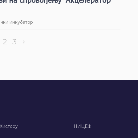
чки инкубатор
2
3
 Хисторy
НИЦЕФ