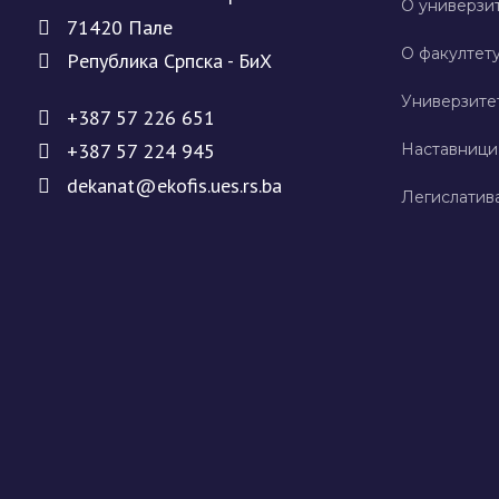
О универзит
71420 Палe
О факултету
Рeпублика Српска - БиХ
Универзите
+387 57 226 651
+387 57 224 945
Наставници
dekanat@ekofis.ues.rs.ba
Легислатив