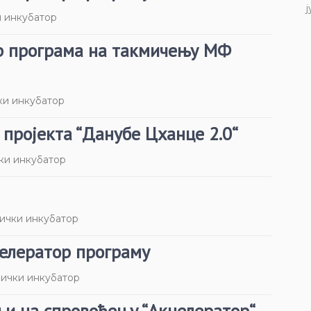
ј
 инкубатор
ор програма на такмичењу МФ
ки инкубатор
 пројекта “Данубе Цханце 2.0“
ки инкубатор
ички инкубатор
целератор програму
ички инкубатор
њи на спровођењу “Акцелератор“