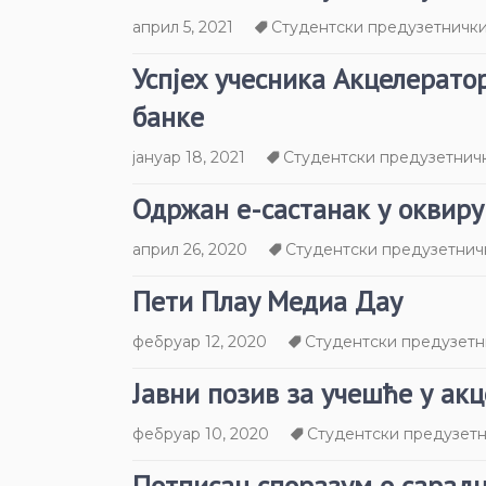
април 5, 2021
Студентски предузетнички
Успјех учесника Акцелерат
банке
јануар 18, 2021
Студентски предузетнич
Одржан е-састанак у оквиру
април 26, 2020
Студентски предузетнич
Пети Плаy Медиа Даy
фебруар 12, 2020
Студентски предузетн
Јавни позив за учешће у ак
фебруар 10, 2020
Студентски предузетн
Потписан споразум о сарад