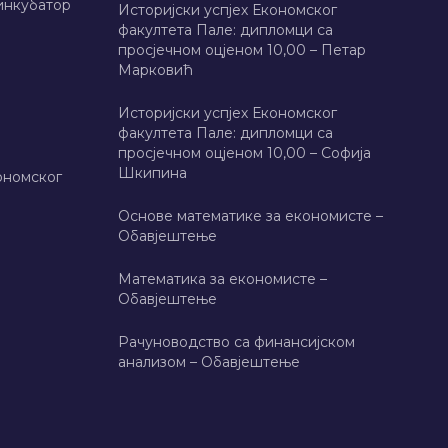
инкубатор
Историјски успјех Економског
факултета Пале: дипломци са
просјечном оцјеном 10,00 – Петар
Марковић
Историјски успјех Економског
факултета Пале: дипломци са
просјечном оцјеном 10,00 – Софија
Шкипина
ономског
Основе математике за економисте –
Обавјештење
Математика за економисте –
Обавјештење
Рачуноводство са финансијском
анализом – Обавјештење