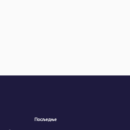
Посљедње