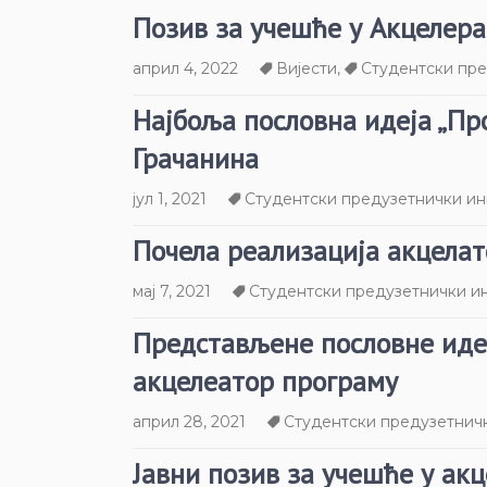
Позив за учешће у Акцелер
април 4, 2022
Вијести
,
Студентски пре
Најбоља пословна идеја „П
Грачанина
јул 1, 2021
Студентски предузетнички ин
Почела реализација акцела
мај 7, 2021
Студентски предузетнички и
Представљене пословне идеј
акцелеатор програму
април 28, 2021
Студентски предузетнич
Јавни позив за учешће у ак