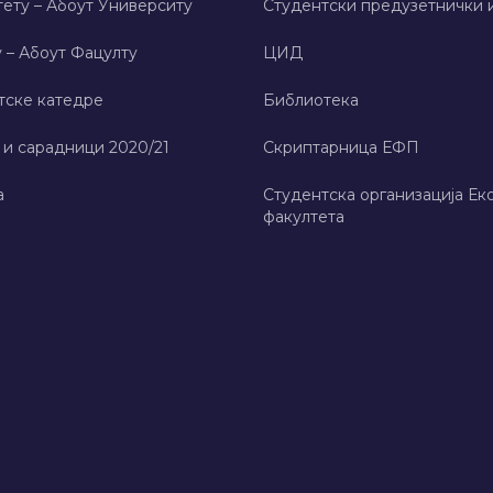
ету – Абоут Университy
Студентски предузетнички 
 – Абоут Фацултy
ЦИД
тске катедре
Библиотека
 и сарадници 2020/21
Скриптарница ЕФП
а
Студентска организација Ек
факултета