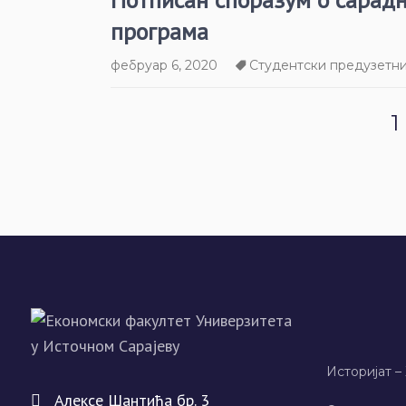
програма
фебруар 6, 2020
Студентски предузетни
1
Историјат –
Алeксe Шантића бр. 3