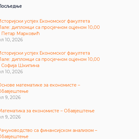
Посљедње
Историјски успјех Економског факултета
Пале: дипломци са просјечном оцјеном 10,00
– Петар Марковић
ул 10, 2026
Историјски успјех Економског факултета
Пале: дипломци са просјечном оцјеном 10,00
– Софија Шкипина
ул 10, 2026
Основе математике за економисте –
Обавјештење
ул 9, 2026
Математика за економисте – Обавјештење
ул 9, 2026
Рачуноводство са финансијском анализом –
Обавјештење