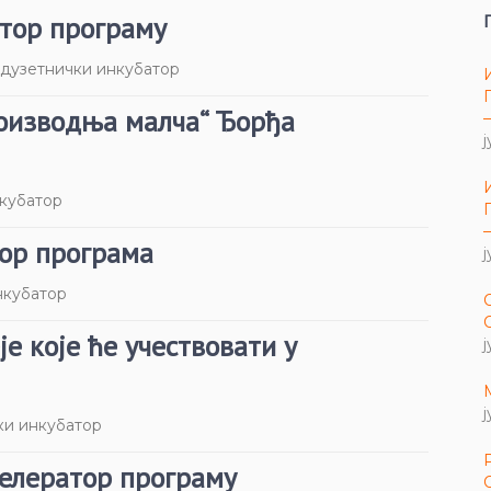
атор програму
дузетнички инкубатор
роизводња малча“ Ђорђа
ј
кубатор
тор програма
ј
нкубатор
е које ће учествовати у
ј
ј
ки инкубатор
целератор програму