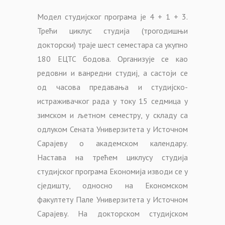
Модел студијског програма је 4 + 1 + 3.
Трећи циклус студија (трогодишњи
докторски) траје шест семестара са укупно
180 ЕЦТС бодова. Организује се као
редовни и ванредни студиј, а састоји се
од часова предавања и студијско-
истраживачког рада у току 15 седмица у
зимском и љетном семестру, у складу са
одлуком Сената Универзитета у Источном
Сарајеву о академском календару.
Настава на трећем циклусу студија
студијског програма Економија изводи се у
сједишту, односно на Економском
факултету Пале Универзитета у Источном
Сарајеву. На докторском студијском