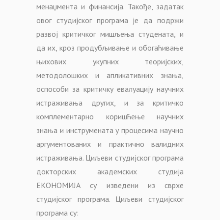
менаџмента и финансија. Такође, задатак
овог студијског програма је да подржи
развој критичког мишљења студената, и
да их, кроз продубљивање и обогаћивање
њихових укупних теоријских,
методолошких и апликативних знања,
оспособи за критичку евалуацију научних
истраживања других, и за критичко
комплементарно коришћење научних
знања и инструмената у процесима научно
аргументованих и практично валидних
истраживања. Циљеви студијског програма
докторских академских студија
ЕКОНОМИЈА су изведени из сврхе
студијског програма. Циљеви студијског
програма су: