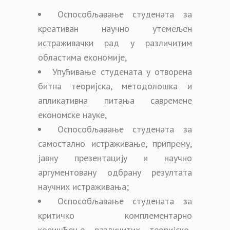
Оспособљавање студената за
креативан научно утемељен
истраживачки рад у различитим
областима економије,
Упућивање студената у отворена
битна теоријска, методолошка и
апликативна питања савремене
економске науке,
Оспособљавање студената за
самостално истраживање, припрему,
јавну презентацију и научно
аргументовану одбрану резултата
научних истраживања;
Оспособљавање студената за
критичко комплементарно
коришћење различитих теоријско-