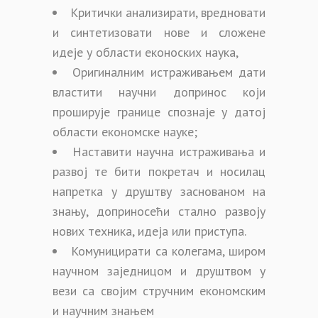
Критички анализирати, вредновати
и синтетизовати нове и сложене
идеје у области еконоских наука,
Оригиналним истраживањем дати
властити научни допринос који
проширује границе спознаје у датој
области економске науке;
Наставити научна истраживања и
развој те бити покретач и носилац
напретка у друштву заснованом на
знању, доприносећи стално развоју
нових техника, идеја или приступа.
Комуницирати са колегама, широм
научном заједницом и друштвом у
вези са својим стручним економским
и научним знањем