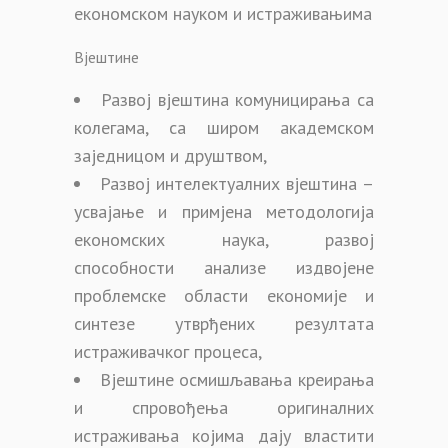
економском науком и истраживањима
Вјештине
Развој вјештина комуницирања са
колегама, са широм академском
заједницом и друштвом,
Развој интелектуалних вјештина –
усвајање и примјена методологија
економских наука, развој
способности анализе издвојене
проблемске области економије и
синтезе утврђених резултата
истраживачког процеса,
Вјештине осмишљавања креирања
и спровођења оригиналних
истраживања којима дају властити