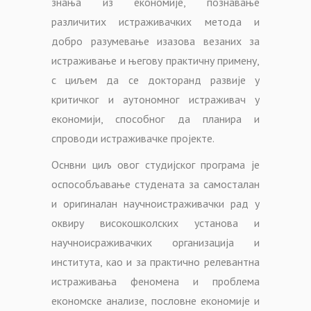
знања из економије, познавање
различитих истраживачких метода и
добро разумевање изазова везаних за
истраживање и његову практичну примену,
с циљем да се докторанд развије у
критичког и аутономног истраживач у
економији, способног да планира и
спроводи истраживачке пројекте.
Оснвни циљ овог студијског програма је
оспособљавање студената за самосталан
и оригиналан научноистраживачки рад у
оквиру високошколских установа и
научноисраживачких организација и
института, као и за практично релевантна
истраживања феномена и проблема
економске анализе, пословне економије и