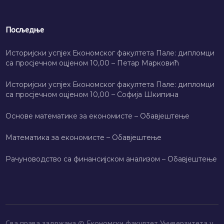
Посљедње
Историјски успјех Економског факултета Пале: дипломци
са просјечном оцјеном 10,00 – Петар Марковић
Историјски успјех Економског факултета Пале: дипломци
са просјечном оцјеном 10,00 – Софија Шкипина
Основе математике за економисте – Обавјештење
Математика за економисте – Обавјештење
Рачуноводство са финансијском анализом – Обавјештење
Сва права задржана © Економски факултет Универзитета у