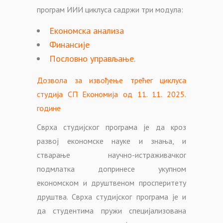
програм ИИИ циклуса садржи три модула:
Економска анализа
Финансије
Пословно управљање.
Дозвола за извођење трећег циклуса
студија СП Економија од 11. 11. 2025.
године
Сврха студијског програма је да кроз
развој економске науке и знања, и
стварање научно-истраживачког
подмлатка допринесе укупном
економском и друштвеном просперитету
друштва. Сврха студијског програма је и
да студентима пружи специјализована