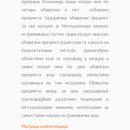
програму Економија сваки модул има по
четири обавезна и пет изборних
предмета. Заједнички обавезни предмет
за све модуле је Методологија научног
истраживања, потом сваки модул има као
обавезни предмет један који се односи на
Квантитативне методе прилагођене
областима које се изучавају у модулу и
сваки модул има по два обавезна
предмета који одговарају областима
изучавања на тим модулима. Обавезни
предмети имају за циљ овладавање
одговарајућим додатним теоријским и
методолошким знањима, неопходним за
самостални научно-истраживачки рад.
Матрица компетенција