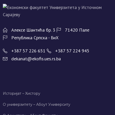
Алeксe Шантића бр. 3
71420 Палe
Рeпублика Српска - БиХ
+387 57 226 651
+387 57 224 945
dekanat@ekofis.ues.rs.ba
Историјат – Хисторy
О универзитету – Абоут Университy