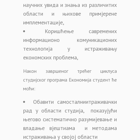
научних увида и знања из различитих
области и њихове примјерене
имплементације,
Коришћење савремених
информационо комуникационих
технологија у истраживању
економских проблема,
Након завршеног трећег циклуса
студијског програма Економија студент ће
моћи:
Обавити самосталниитраживачки
рад у области студија, показујући
његово систематично разумијевање и
владање вјештиама и методама
истраживања у својој области