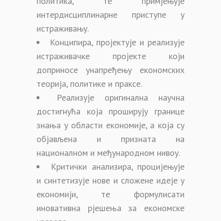
политика, те примјењује
интердисциплинарне приступе у
истраживању.
Конципира, пројектује и реализује
истраживачке пројекте који
доприносе унапређењу економских
теорија, политике и праксе.
Реализује оригинална научна
достигнућа која проширују границе
знања у области економије, а која су
објављена и призната на
националном и међународном нивоу.
Критички анализира, процијењује
и синтетизује нове и сложене идеје у
економији, те формулисати
иновативна рјешења за економске