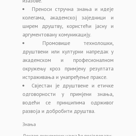
изазове.
Преноси стручна знања и идеје
колегама, академској заједници и
ширем друштву, користећи јасну и
аргументовану комуникацију.
Промовише технолошки,
друштвени или културни напредак у
академском и професионалном
окружењу кроз примјену резултата
истраживања и унапређење праксе.
Свјестан је друштвене и етичке
одговорности у примјени знања,
водећи се принципима одрживог
развоја и добробити друштва.
Знања
Доктор економских наука ће посједовати: