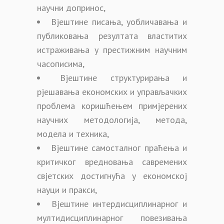
научни допринос,
Вјештине писања, уобличавања и
публиковања резултата властитих
истраживања у престижним научним
часописима,
Вјештине структурирања и
рјешавања економских и управљачких
проблема коришћењем примјерених
научних методологија, метода,
модела и техника,
Вјештине самосталног праћења и
критичког вредновања савремених
свјетских достигнућа у економској
науци и пракси,
Вјештине интердисциплинарног и
мултидисциплинарног повезивања