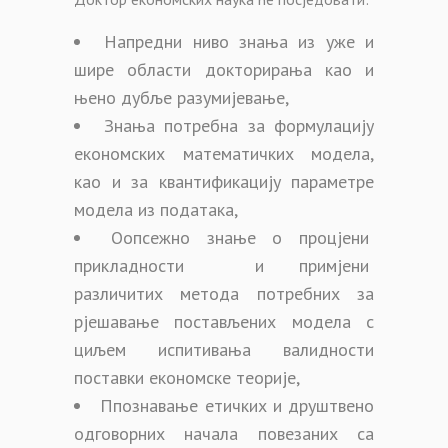
Напредни ниво знања из уже и
шире области докторирања као и
њено дубље разумијевање,
Знања потребна за формулацију
економских математичких модела,
као и за квантификацију параметре
модела из података,
Оопсежно знање о процјени
прикладности и примјени
различитих метода потребних за
рјешавање постављених модела с
циљем испитивања валидности
поставки економске теорије,
Ппознавање етичких и друштвено
одговорних начала повезаних са