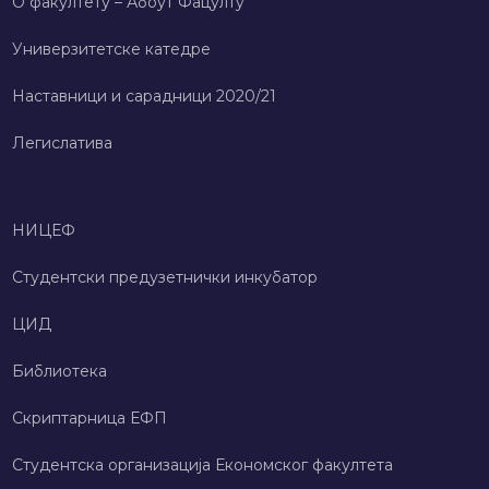
О факултету – Абоут Фацултy
Универзитетске катедре
Наставници и сарадници 2020/21
Легислатива
НИЦЕФ
Студентски предузетнички инкубатор
ЦИД
Библиотека
Скриптарница ЕФП
Студентска организација Економског факултета