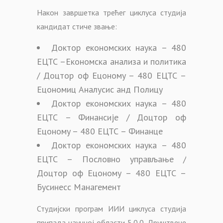
Након завршетка трећег циклуса студија
кандидат стиче звање:
Доктор економских наука – 480
ЕЦТС –Економска анализа и политика
/ Доцтор оф Ецономy – 480 ЕЦТС –
Ецономиц Аналyсис анд Полицy
Доктор економских наука – 480
ЕЦТС – Финансије / Доцтор оф
Ецономy – 480 ЕЦТС – Финанце
Доктор економских наука – 480
ЕЦТС – Пословно управљање /
Доцтор оф Ецономy – 480 ЕЦТС –
Бусинесс Манагемент
Студијски програм ИИИ циклуса студија
припада научној области 5.0.0. Друштвене