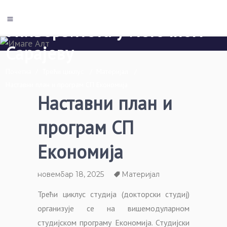
Економски факултет Пале
Универзитета у Источном
Сарајеву
Почетна
/
Трећи циклус
/
Материјал
/
Наставни план и програм СП Економија
Наставни план и
програм СП
Економија
новембар 18, 2025
Материјал
Трећи циклус студија (докторски студиј)
организује се на вишемодуларном
студијском програму Економија. Студијски