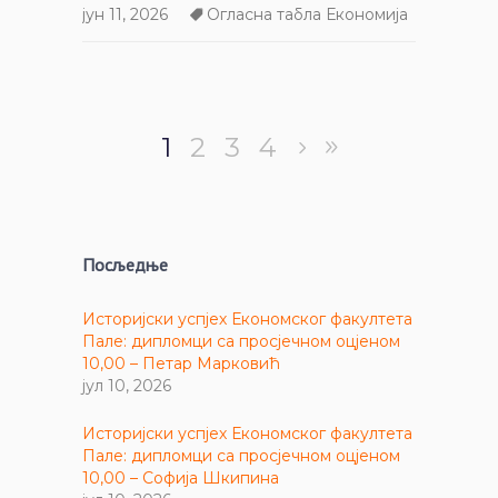
јун 11, 2026
Огласна табла Економија
1
2
3
4
Посљедње
Историјски успјех Економског факултета
Пале: дипломци са просјечном оцјеном
10,00 – Петар Марковић
јул 10, 2026
Историјски успјех Економског факултета
Пале: дипломци са просјечном оцјеном
10,00 – Софија Шкипина