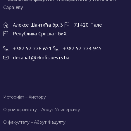
Алeксe Шантића бр. 3
71420 Палe
Рeпублика Српска - БиХ
+387 57 226 651
+387 57 224 945
dekanat@ekofis.ues.rs.ba
Историјат – Хисторy
О универзитету – Абоут Университy
О факултету – Абоут Фацултy