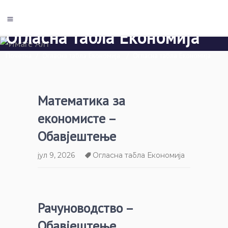
Огласна табла Економија
Почетна
/
Огласна табла Економија
/
Огласна табла Економија
Математика за
економисте –
Обавјештење
јул 9, 2026
Огласна табла Економија
Рачуноводство –
Обавјештење