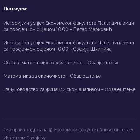
Посљедње
Историјски успјех Економског факултета Пале: дипломци
са просјечном оцјеном 10,00 – Петар Марковић
Историјски успјех Економског факултета Пале: дипломци
са просјечном оцјеном 10,00 – Софија Шкипина
Основе математике за економисте – Обавјештење
Математика за економисте – Обавјештење
Рачуноводство са финансијском анализом – Обавјештење
Сва права задржана © Економски факултет Универзитета у
Источном Сарајеву