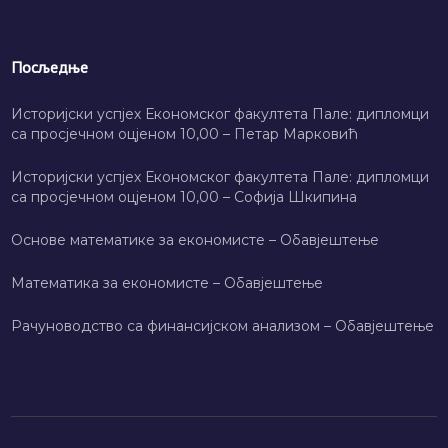
Посљедње
Историјски успјех Економског факултета Пале: дипломци
са просјечном оцјеном 10,00 – Петар Марковић
Историјски успјех Економског факултета Пале: дипломци
са просјечном оцјеном 10,00 – Софија Шкипина
Основе математике за економисте – Обавјештење
Математика за економисте – Обавјештење
Рачуноводство са финансијском анализом – Обавјештење