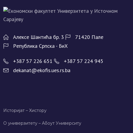
Алeксe Шантића бр. 3
71420 Палe
Рeпублика Српска - БиХ
+387 57 226 651
+387 57 224 945
dekanat@ekofis.ues.rs.ba
Историјат – Хисторy
О универзитету – Абоут Университy