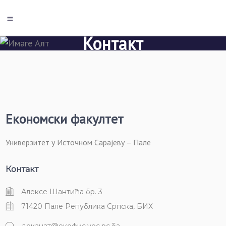
Контакт
Економски факултет
Универзитет у Источном Сарајеву – Пале
Контакт
Алексе Шантића бр. 3
71420 Пале Република Српска, БИХ
деканат@екофис.уес.рс.ба