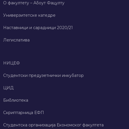
О факултету – Абоут Фацултy
Универзитетске катедре
Наставници и сарадници 2020/21
Легислатива
НИЦЕФ
Студентски предузетнички инкубатор
ЦИД
Библиотека
Скриптарница ЕФП
Студентска организација Економског факултета