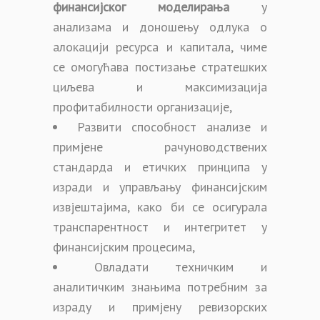
финансијског моделирања
у
анализама и доношењу одлука о
алокацији ресурса и капитала, чиме
се омогућава постизање стратешких
циљева и максимизација
профитабилности организације,
Развити способност анализе и
примјене рачуноводствених
стандарда и етичких принципа у
изради и управљању финансијским
извјештајима, како би се осигурала
транспарентност и интегритет у
финансијским процесима,
Овладати техничким и
аналитичким знањима потребним за
израду и примјену ревизорских