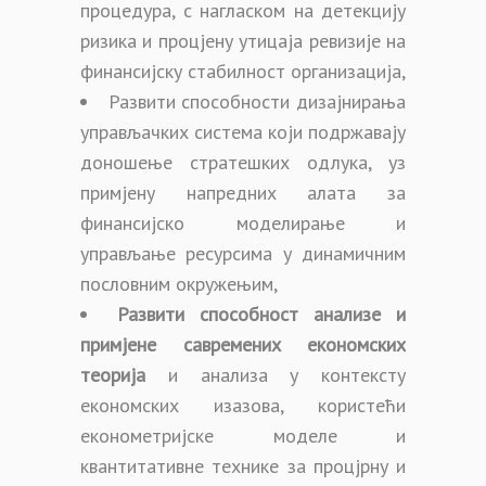
процедура, с нагласком на детекцију
ризика и процјену утицаја ревизије на
финансијску стабилност организација,
Развити способности дизајнирања
управљачких система који подржавају
доношење стратешких одлука, уз
примјену напредних алата за
финансијско моделирање и
управљање ресурсима у динамичним
пословним окружењим,
Развити способност анализе и
примјене савремених економских
теорија
и анализа у контексту
економских изазова, користећи
економетријске моделе и
квантитативне технике за процјрну и