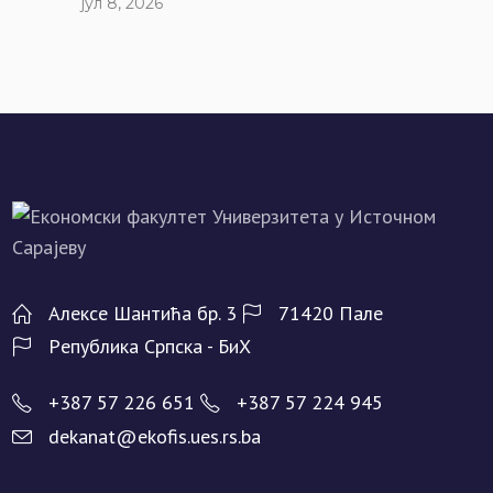
јул 8, 2026
Алeксe Шантића бр. 3
71420 Палe
Рeпублика Српска - БиХ
+387 57 226 651
+387 57 224 945
dekanat@ekofis.ues.rs.ba