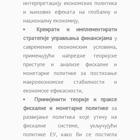
интерпретацију економских политика
и њихових ефеката на глобалну и
националну економију,
Креирати и имплементирати
стратегије управљања финансијама
у
савременим економским условима,
примењујући напредне теоријске
приступе и анализе фискалне и
монетарне политике за постизање
макроекономске стабилности и
економске ефикасности,
Примијенити теорије и праксе
фискалне и монетарне политике
за
развијање политика које утичу на
фискалне системе, укључујући
политике ЕУ, како би се постигла