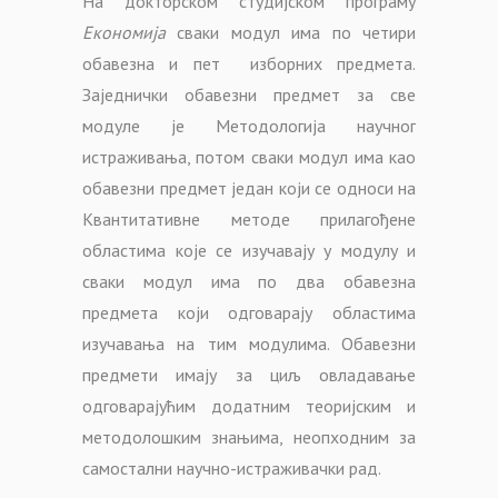
На докторском студијском програму
Економија
сваки модул има по четири
обавезна и пет изборних предмета.
Заједнички обавезни предмет за све
модуле је Методологија научног
истраживања, потом сваки модул има као
обавезни предмет један који се односи на
Квантитативне методе прилагођене
областима које се изучавају у модулу и
сваки модул има по два обавезна
предмета који одговарају областима
изучавања на тим модулима. Обавезни
предмети имају за циљ овладавање
одговарајућим додатним теоријским и
методолошким знањима, неопходним за
самостални научно-истраживачки рад.