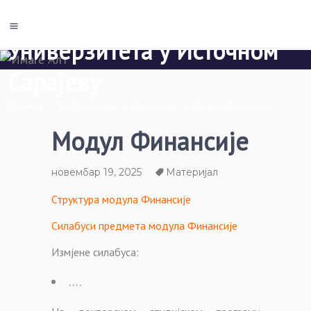
Економски факултет Пале
Универзитета у Источном
Сарајеву
Почетна
/
Трећи циклус
/
Материјал
/
Модул Финансије
Модул Финансије
новембар 19, 2025
Материјал
Структура модула Финансије
Силабуси предмета модула Финансије
Измјене силабуса:
….