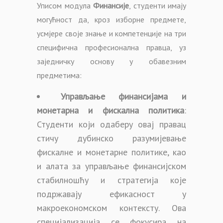
Уписом модула
Финансије
, студенти имају
могућност да, кроз изборне предмете,
усмјере своје знање и компетенције на три
специфична професионална правца, уз
заједничку основу у обавезним
предметима:
Управљање финансијама и
монетарна и фискална политика
:
Студенти који одаберу овај правац
стичу дубинско разумијевање
фискалне и монетарне политике, као
и алата за управљање финансијском
стабилношћу и стратегија које
подржавају ефикасност у
макроекономском контексту. Ова
специјализација се фокусира на