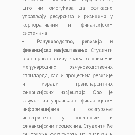
што им омогућава да ефикасно
управљају ресурсима и ризицима у
корпоративним и финансијским
системима.
Рачуноводство, ревизија и
финансијско извјештавање
: Студенти
овог правца стичу знања о примјени
међународних рачуноводствених
стандарда, као и процесима ревизије
и изради транспарентних
финансијских извјештаја. Ово је
кључно за управљање финансијским
информацијама и осигурање
интегритета у пословним и
финансијским процесима. Студенти ће
се такође фокусирати на анализу и