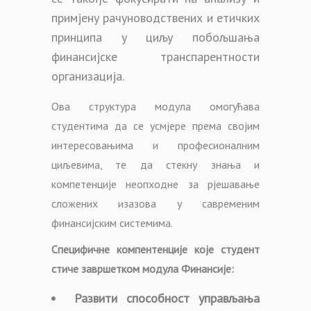
примјену рачуноводствених и етичких
принципа у циљу побољшања
финансијске транспарентности
организација.
Ова структура модула омогућава
студентима да се усмјере према својим
интересовањима и професионалним
циљевима, те да стекну знања и
компетенције неопходне за рјешавање
сложених изазова у савременим
финансијским системима.
Специфичне компентенције које студент
стиче завршетком модула Финансије:
Развити способност управљања