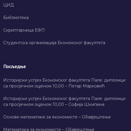
ЦИД
Библиотека
Скриптарница ЕФП
Студентска организација Економског факултета
Посљедње
Историјски успјех Економског факултета Пале: дипломци
са просјечном оцјеном 10,00 – Петар Марковић
Историјски успјех Економског факултета Пале: дипломци
са просјечном оцјеном 10,00 – Софија Шкипина
Основе математике за економисте – Обавјештење
Математика за економисте – Обавјештење