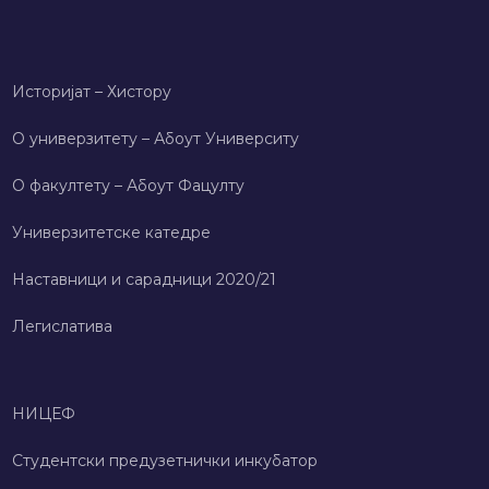
Историјат – Хисторy
О универзитету – Абоут Университy
О факултету – Абоут Фацултy
Универзитетске катедре
Наставници и сарадници 2020/21
Легислатива
НИЦЕФ
Студентски предузетнички инкубатор