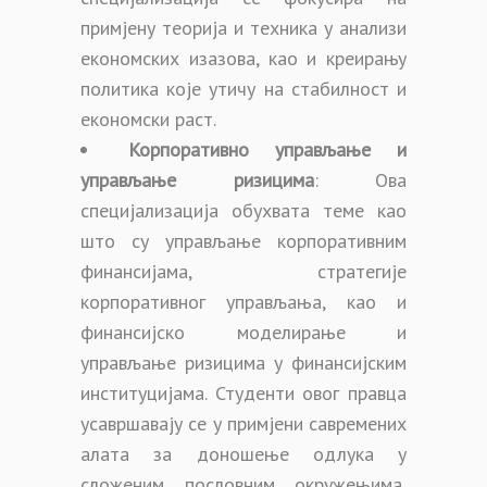
примјену теорија и техника у анализи
економских изазова, као и креирању
политика које утичу на стабилност и
економски раст.
Корпоративно управљање и
управљање ризицима
: Ова
специјализација обухвата теме као
што су управљање корпоративним
финансијама, стратегије
корпоративног управљања, као и
финансијско моделирање и
управљање ризицима у финансијским
институцијама. Студенти овог правца
усавршавају се у примјени савремених
алата за доношење одлука у
сложеним пословним окружењима,