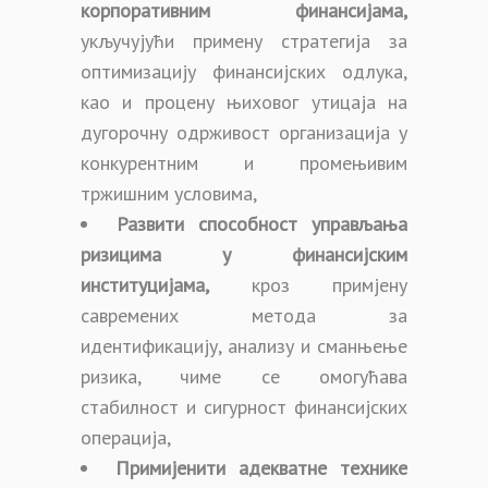
корпоративним финансијама
,
укључујући примену стратегија за
оптимизацију финансијских одлука,
као и процену њиховог утицаја на
дугорочну одрживост организација у
конкурентним и промењивим
тржишним условима,
Развити способност управљања
ризицима у финансијским
институцијама
,
кроз примјену
савремених метода за
идентификацију, анализу и сманњење
ризика, чиме се омогућава
стабилност и сигурност финансијских
операција,
Примијенити адекватне технике