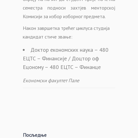
семестра подноси захтјев менторској
Комисији за избор изборног предмета.
Након завршетка трећег циклуса студија
кандидат стиче звање:
Доктор економских наука – 480
ЕЦТС – Финансије / Доцтор оф
Ецономy – 480 ЕЦТС – Финанце
Економски факултет Пале
Посљедње