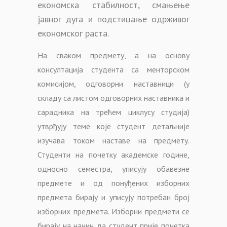
економска стабилност, смањење
јавног дуга и подстицање одрживог
економског раста.
На сваком предмету, а на основу
консултација студента са менторском
комисијом, одговорни наставници (у
складу са листом одговорних наставника и
сарадника на трећем циклусу студија)
утврђују теме које студент детаљније
изучава током наставе на предмету.
Студенти на почетку академске године,
односно семестра, уписују обавезне
предмете и од понуђених изборних
предмета бирају и уписују потребан број
изборних предмета. Изборни предмети се
бирају на начин да студент прије почетка