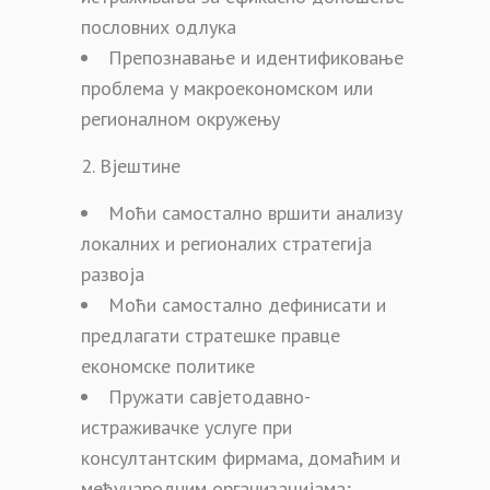
пословних одлука
Препознавање и идентификовање
проблема у макроекономском или
регионалном окружењу
Вјештине
Моћи самостално вршити анализу
локалних и регионалих стратегија
развоја
Моћи самостално дефинисати и
предлагати стратешке правце
економске политике
Пружати савјетодавно-
истраживачке услуге при
консултантским фирмама, домаћим и
међународним организацијама;