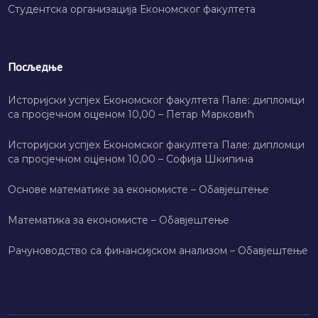
Студентска организација Економског факултета
Посљедње
Историјски успјех Економског факултета Пале: дипломци
са просјечном оцјеном 10,00 – Петар Марковић
Историјски успјех Економског факултета Пале: дипломци
са просјечном оцјеном 10,00 – Софија Шкипина
Основе математике за економисте – Обавјештење
Математика за економисте – Обавјештење
Рачуноводство са финансијском анализом – Обавјештење