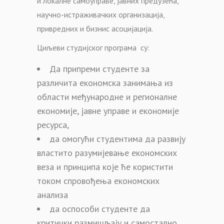
и локалне самоуправе, јавних предузећа,
научно-истраживачких организација,
привредних и бизнис асоцијација.
Циљеви студијског програма су:
Да припреми студенте за
различита економска занимања из
области међународне и регионалне
економије, јавне управе и економије
ресурса,
да омогући студентима да развију
властито разумијевање економских
веза и принципа које ће користити
током спровођења економских
анализа
да оспособи студенте да
критички размишљају и самостално