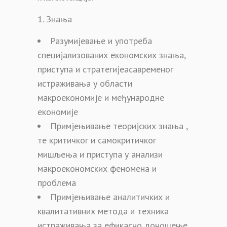
Знања
Разумијевање и употреба
специјализованих економских знања,
приступа и стратегијеасавременог
истраживања у области
макроекономије и међународне
економије
Примјењивање теоријских знања ,
те критичког и самокритичког
мишљења и приступа у анализи
макроекономских феномена и
проблема
Примјењивање аналитичких и
квалитативних метода и техника
истраживања за ефикасно доношење