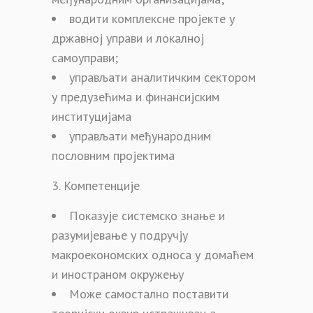
водити комплексне пројекте у
државној управи и локалној
самоуправи;
управљати аналитичким сектором
у предузећима и финансијским
институцијама
управљати међународним
пословним пројектима
Компетенције
Показује системско знање и
разумијевање у подручју
макроекономских односа у домаћем
и иностраном окружењу
Може самостално поставити