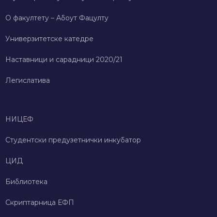
О факултету – Абоут Фацултy
Универзитетске катедре
Наставници и сарадници 2020/21
Легислатива
НИЦЕФ
Студентски предузетнички инкубатор
ЦИД
Библиотека
Скриптарница ЕФП