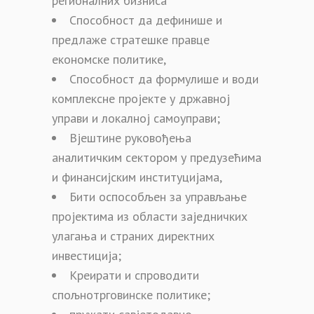
регионалних бизниса
Способност да дефинише и
предлаже стратешке правце
економске политике,
Способност да формулише и води
комплексне пројекте у државној
управи и локалној самоуправи;
Вјештине руковођења
аналитичким сектором у предузећима
и финансијским институцијама,
Бити оспособљен за управљање
пројектима из области заједничких
улагања и страних директних
инвестиција;
Креирати и спроводити
спољнотрговинске политике;