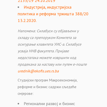
2155/19 24.10.2019
Индустрија, индустријска
политика и реформа тржишта 388/20
13.2.2020.
Напомена: Силабуси су објављени у
складу са препоруком Комитета за
осигурање клавитета УИС-а. Силабусе
усваја ННВ факултета. Пријаве
недостатака можете извршити код
продекана за наставу или путем е-поште
urednik@ekofis.ues.rs.ba
Студијски програм Макроекономија,
реформе и бизнис садржи сљедеће
смјерове:
Регионални развој и бизнис