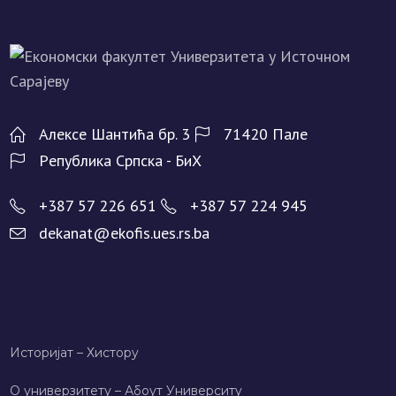
Алeксe Шантића бр. 3
71420 Палe
Рeпублика Српска - БиХ
+387 57 226 651
+387 57 224 945
dekanat@ekofis.ues.rs.ba
Историјат – Хисторy
О универзитету – Абоут Университy