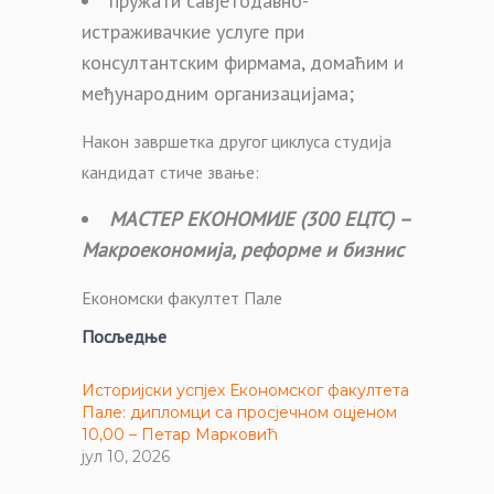
пружати савјетодавно-
истраживачкие услуге при
консултантским фирмама, домаћим и
међународним организацијама;
Након завршетка другог циклуса студија
кандидат стиче звање:
МАСТЕР ЕКОНОМИЈЕ (300 ЕЦТС) –
Макроекономија, реформе и бизнис
Економски факултет Пале
Посљедње
Историјски успјех Економског факултета
Пале: дипломци са просјечном оцјеном
10,00 – Петар Марковић
јул 10, 2026