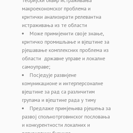
теоријски оквир истраживања
макроекономског проблема и
критички анализирати релевантна
истраживања из те области
Може примијенити своје знање,
критичко промишљање и вјештине за
рјешавање комплексних проблема из
области државне управе и локалне
самоуправе;
Посједује развијене
комуникационе и интерперсоналне
вјештине за рад са различитим
групама и вјештине рада у тиму
Предлаже примјењива рјешења за
развој спољнотрговинског пословања
и конкурентности локалних и