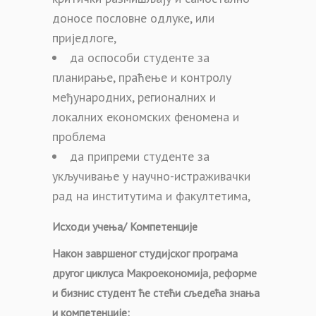
доносе пословне одлуке, или
приједлоге,
да оспособи студенте за
планирање, праћење и контролу
међународних, регионалних и
локалних економских феномена и
проблема
да припреми студенте за
укључивање у научно-истраживачки
рад на институтима и факултетима,
Исходи учења/ Компетенције
Након завршеног студијског програма
другог циклуса Макроекономија, реформе
и бизнис студент ће стећи сљедећа знања
и компетенције: