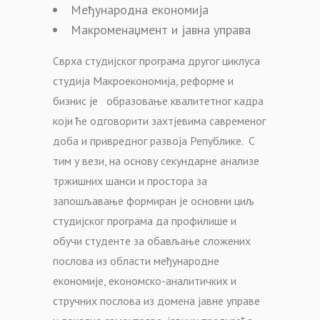
Међународна економија
Макроменаџмент и јавна управа
Сврха студијског програма другог циклуса
студија Макроекономија, реформе и
бизнис је образовање квалитетног кадра
који ће одговорити захтјевима савременог
доба и привредног развоја Републике. С
тим у вези, на основу секундарне анализе
тржишних шанси и простора за
запошљавање формиран је основни циљ
студијског програма да профилише и
обучи студенте за обављање сложених
послова из области међународне
економије, економско-аналитичких и
стручних послова из домена јавне управе