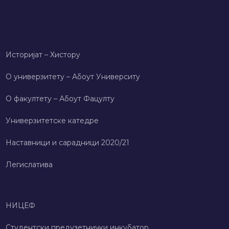
Историјат – Хисторy
О универзитету – Абоут Университy
О факултету – Абоут Фацултy
Универзитетске катедре
Наставници и сарадници 2020/21
Легислатива
НИЦЕФ
Студентски предузетнички инкубатор