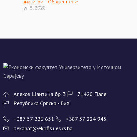
анализом – Обавјештење
јул 8, 2026
Алeксe Шантића бр. 3
71420 Палe
Рeпублика Српска - БиХ
+387 57 226 651
+387 57 224 945
dekanat@ekofis.ues.rs.ba