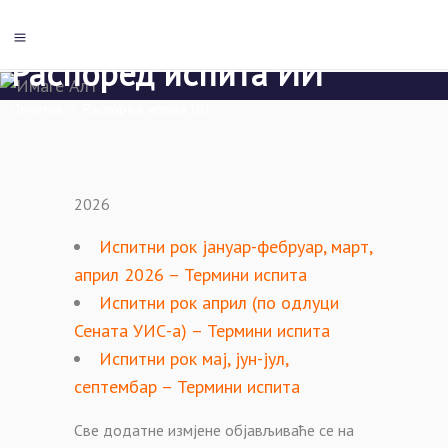
Распоред испита ИИ
Почетна
/
Распоред испита ИИ
2026
Испитни рок јануар-фебруар, март,
април 2026 – Термини испита
Испитни рок април (по одлуци
Сената УИС-а) – Термини испита
Испитни рок мај, јун-јул,
септембар – Термини испита
Све додатне измјене објављиваће се на