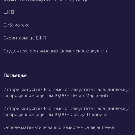
ЦИД
Библиотека
Скриптарница ЕФП
Студентска организација Економског факултета
Посљедње
Историјски успјех Економског факултета Пале: дипломци
са просјечном оцјеном 10,00 – Петар Марковић
Историјски успјех Економског факултета Пале: дипломци
са просјечном оцјеном 10,00 – Софија Шкипина
Основе математике за економисте – Обавјештење