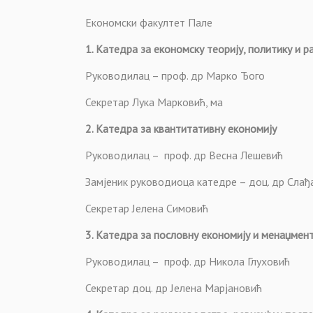
Економски факултет Пале
1. Катедра за економску теорију, политику и р
Руководилац – проф. др Марко Ђого
Секретар Лука Марковић, ма
2. Катедра за квантитативну економију
Руководилац – проф. др Весна Лешевић
Замјеник руководиоца катедре – доц. др Сла
Секретар Јелена Симовић
3. Катедра за пословну економију и менаџмен
Руководилац – проф. др Никола Глуховић
Секретар доц. др Јелена Марјановић