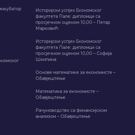
инкубатор
Историјски успјех Економског
факултета Пале: дипломци са
просјечном оцјеном 10,00 – Петар
Марковић
Историјски успјех Економског
факултета Пале: дипломци са
просјечном оцјеном 10,00 – Софија
Шкипина
ономског
Основе математике за економисте –
Обавјештење
Математика за економисте –
Обавјештење
Рачуноводство са финансијском
анализом – Обавјештење