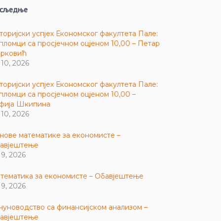
сљедње
торијски успјех Економског факултета Пале:
пломци са просјечном оцјеном 10,00 – Петар
рковић
 10, 2026
торијски успјех Економског факултета Пале:
пломци са просјечном оцјеном 10,00 –
фија Шкипина
 10, 2026
нове математике за економисте –
авјештење
 9, 2026
тематика за економисте – Обавјештење
 9, 2026
чуноводство са финансијском анализом –
авјештење