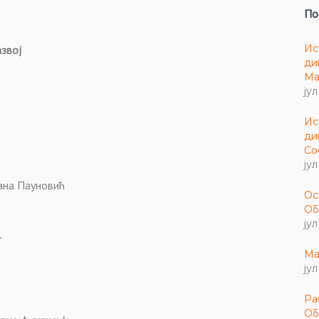
По
Ис
азвој
ди
Ма
јул
Ис
ди
Со
јул
ђана Пауновић
Ос
Об
јул
т
Ма
јул
Ра
Об