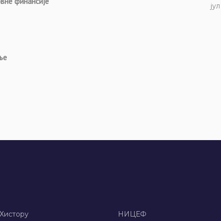
овне финансије
јул
ње
 Хисторy
НИЦЕФ