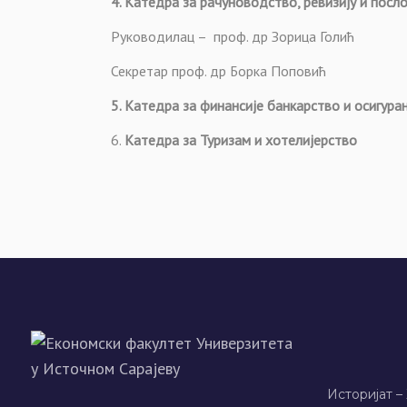
4. Катедра за рачуноводство, ревизију и посл
Руководилац – проф. др Зорица Голић
Секретар проф. др Борка Поповић
5. Катедра за финансије банкарство и осигура
6.
Катедра за Туризам и хотелијерство
Историјат –