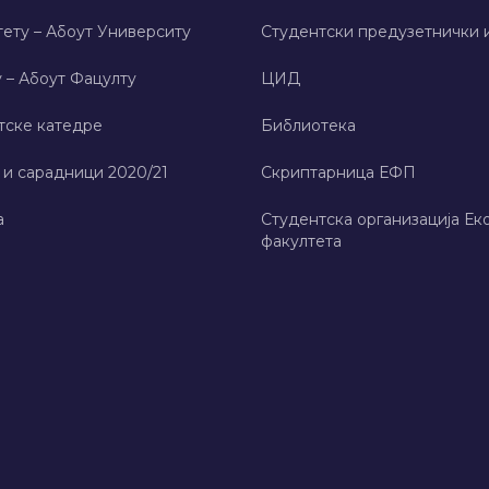
ету – Абоут Университy
Студентски предузетнички 
 – Абоут Фацултy
ЦИД
тске катедре
Библиотека
 и сарадници 2020/21
Скриптарница ЕФП
а
Студентска организација Ек
факултета