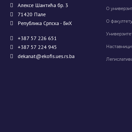
Алeксe Шантића бр. 3
О универзит
71420 Палe
О факултету
Рeпублика Српска - БиХ
Универзите
+387 57 226 651
+387 57 224 945
Наставници
dekanat@ekofis.ues.rs.ba
Легислатив