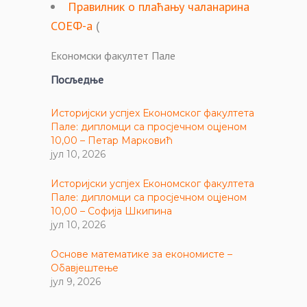
Правилник о плаћању чаланарина
СОЕФ-а
(
Економски факултет Пале
Посљедње
Историјски успјех Економског факултета
Пале: дипломци са просјечном оцјеном
10,00 – Петар Марковић
јул 10, 2026
Историјски успјех Економског факултета
Пале: дипломци са просјечном оцјеном
10,00 – Софија Шкипина
јул 10, 2026
Основе математике за економисте –
Обавјештење
јул 9, 2026