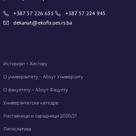
+387 57 226 651
+387 57 224 945
dekanat@ekofis.ues.rs.ba
Историјат – Хисторy
О универзитету – Абоут Университy
О факултету – Абоут Фацултy
Универзитетске катедре
Наставници и сарадници 2020/21
Легислатива