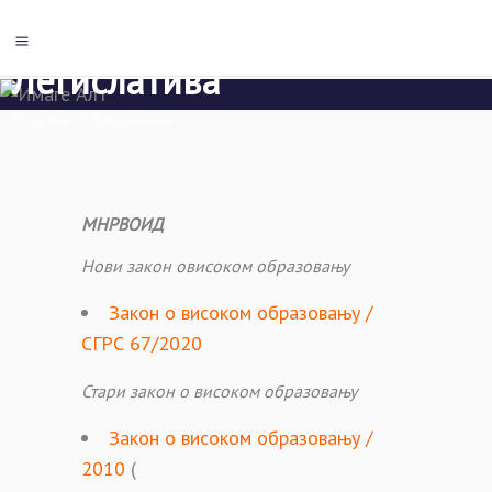
Легислатива
Почетна
/
Легислатива
МНРВОИД
Нови закон овисоком образовању
Закон о високом образовању /
СГРС 67/2020
Стари закон о високом образовању
Закон о високом образовању /
2010
(