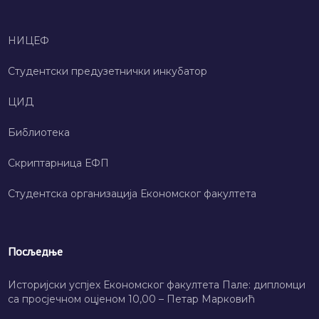
НИЦЕФ
Студентски предузетнички инкубатор
ЦИД
Библиотека
Скриптарница ЕФП
Студентска организација Економског факултета
Посљедње
Историјски успјех Економског факултета Пале: дипломци
са просјечном оцјеном 10,00 – Петар Марковић