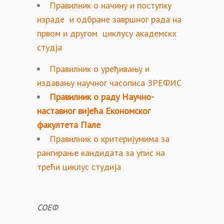
Правилник о начину и поступку
израде и одбране завршног рада на
првом и другом циклусу академскх
студја
Правилник о уређивању и
издавању научног часописа ЗРЕФИС
Правилник о раду Научно-
наставног вијећа Економског
факултета Пале
Правилник о критеријумима за
рангирање кандидата за упис на
трећи циклус студија
СОЕФ