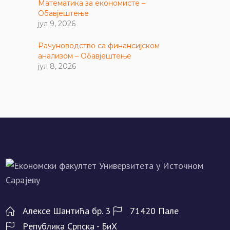
Математика за економисте –
Обавјештење
јул 9, 2026
Рачуноводство са финансијском
анализом – Обавјештење
јул 8, 2026
Алeксe Шантића бр. 3
71420 Палe
Рeпублика Српска - БиХ