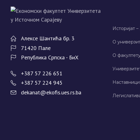
Историјат –
Алeксe Шантића бр. 3
О универзит
71420 Палe
О факултету
Рeпублика Српска - БиХ
Универзите
+387 57 226 651
+387 57 224 945
Наставници
dekanat@ekofis.ues.rs.ba
Легислатив