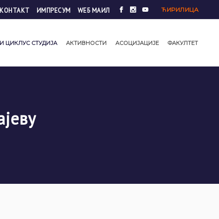
ЋИРИЛИЦА
КОНТАКТ
ИМПРЕСУМ
WЕБ МАИЛ
И ЦИКЛУС СТУДИЈА
АКТИВНОСТИ
АСОЦИЈАЦИЈЕ
ФАКУЛТЕТ
ајеву