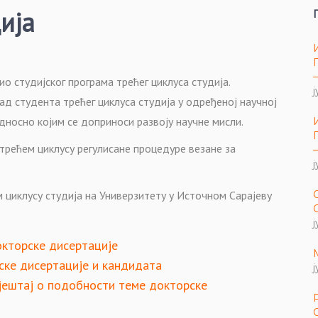
ија
о студијског програма трећег циклуса студија.
ј
ад студента трећег циклуса студија у одређеној научној
дносно којим се доприноси развоју научне мисли.
трећем циклусу регулисане процедуре везане за
ј
 циклусу студија на Универзитету у Источном Сарајеву
ј
окторске дисертације
ске дисертације и кандидата
ј
вјештај о подобности теме докторске