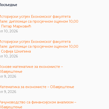
Посљедње
Историјски успјех Економског факултета
Пале: дипломци са просјечном оцјеном 10,00
– Петар Марковић
ул 10, 2026
Историјски успјех Економског факултета
Пале: дипломци са просјечном оцјеном 10,00
– Софија Шкипина
ул 10, 2026
Основе математике за економисте –
Обавјештење
ул 9, 2026
Математика за економисте – Обавјештење
ул 9, 2026
Рачуноводство са финансијском анализом –
Обавјештење