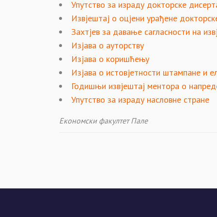
Упутство за израду докторске дисерт
Извјештај о оцјени урађене докторск
Захтјев за давање сагласности на изв
Изјава о ауторству
Изјава о коришћењу
Изјава о истовјетности штампане и е
Годишњи извјештај ментора о напре
Упутство за израду насловне стране
Економски факултет Пале