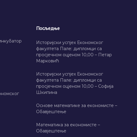
Посљедње
инкубатор
Историјски успјех Економског
факултета Пале: дипломци са
просјечном оцјеном 10,00 – Петар
Марковић
Историјски успјех Економског
факултета Пале: дипломци са
просјечном оцјеном 10,00 – Софија
Шкипина
ономског
Основе математике за економисте –
Обавјештење
Математика за економисте –
Обавјештење