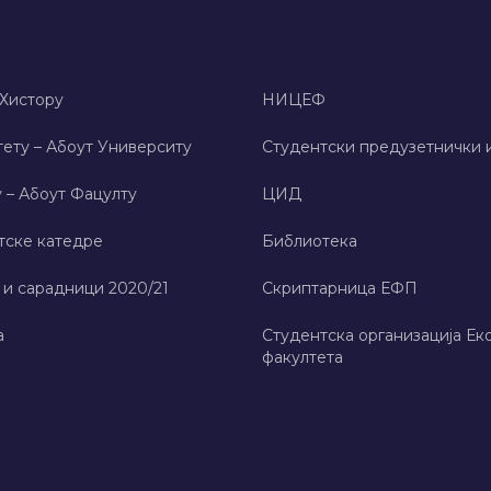
 Хисторy
НИЦЕФ
ету – Абоут Университy
Студентски предузетнички 
 – Абоут Фацултy
ЦИД
тске катедре
Библиотека
 и сарадници 2020/21
Скриптарница ЕФП
а
Студентска организација Ек
факултета