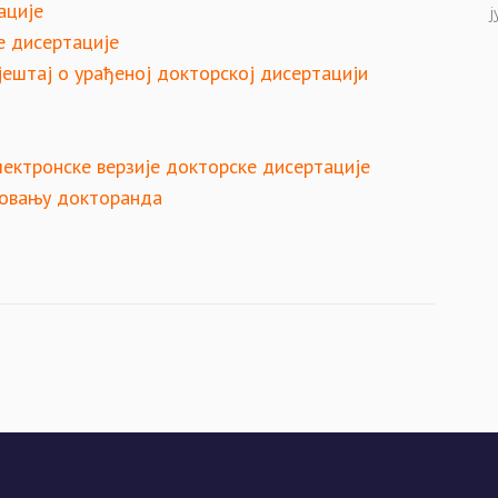
ације
ј
е дисертације
јештај о урађеној докторској дисертацији
лектронске верзије докторске дисертације
довању докторанда