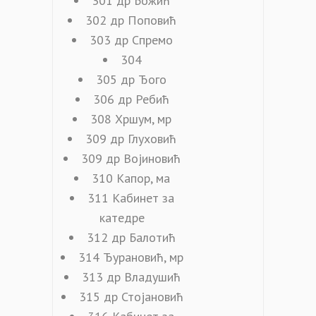
301 др Божић
302 др Поповић
303 др Спремо
304
305 др Ђого
306 др Ребић
308 Хршум, мр
309 др Глуховић
309 др Војиновић
310 Капор, ма
311 Кабинет за
катедре
312 др Балотић
314 Ђурановић, мр
313 др Владушић
315 др Стојановић