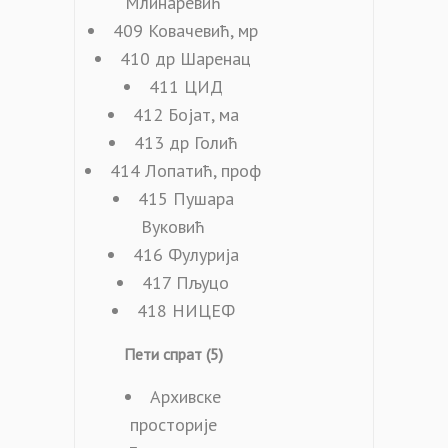
Млинаревић
409 Ковачевић, мр
410 др Шаренац
411 ЦИД
412 Бојат, ма
413 др Голић
414 Лопатић, проф
415 Пушара
Вуковић
416 Фулурија
417 Пљуцо
418 НИЦЕФ
Пети спрат (5)
Архивске
просторије