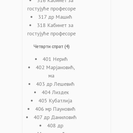
316 Кабинет за
гостујуће професоре
317 др Машић
318 Кабинет за
гостујуће професоре
Четврти спрат (4)
401 Нерић
402 Марјановић,
ма
403 др Лешевић
404 Лиздек
405 Кубатлија
406 мр Пауновић
407 др Даниловић
408 др