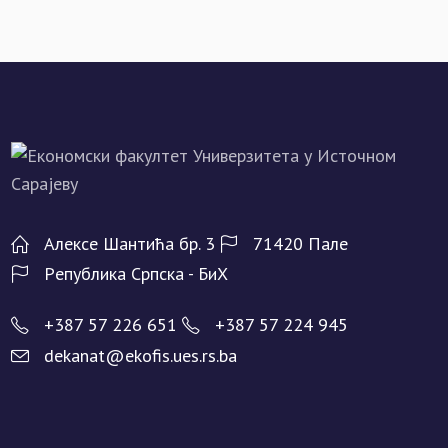
Алeксe Шантића бр. 3
71420 Палe
Рeпублика Српска - БиХ
+387 57 226 651
+387 57 224 945
dekanat@ekofis.ues.rs.ba