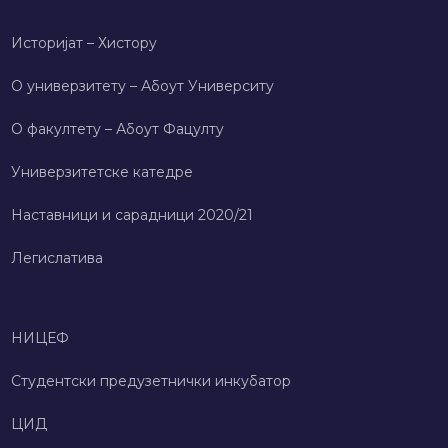
Историјат – Хисторy
О универзитету – Абоут Университy
О факултету – Абоут Фацултy
Универзитетске катедре
Наставници и сарадници 2020/21
Легислатива
НИЦЕФ
Студентски предузетнички инкубатор
ЦИД