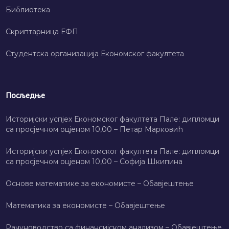
Библиотека
Скриптарница ЕФП
Студентска организација Економског факултета
Посљедње
Историјски успјех Економског факултета Пале: дипломци
са просјечном оцјеном 10,00 – Петар Марковић
Историјски успјех Економског факултета Пале: дипломци
са просјечном оцјеном 10,00 – Софија Шкипина
Основе математике за економисте – Обавјештење
Математика за економисте – Обавјештење
Рачуноводство са финансијском анализом – Обавјештење