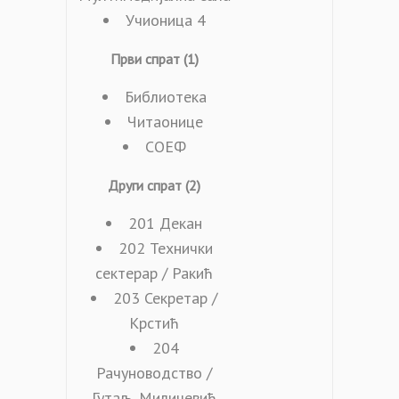
Учионица 4
Први спрат (1)
Библиотека
Читаонице
СОЕФ
Други спрат (2)
201 Декан
202 Технички
сектерар / Ракић
203 Секретар /
Крстић
204
Рачуноводство /
Гутаљ, Миличевић