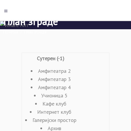
План зграде
Почетна
/
План зграде
Сутерен (-1)
Амфитеатра 2
Амфитеатар 3
Амфитеатар 4
Учионица 5
Кафе клуб
Интернет клуб
Галеријски простор
Архив