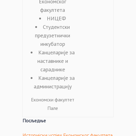
Економског
факултета
НИЦЕФ
Студентски
предузетнички
инкубатор
Канцеларије за
наставнике и
сараднике
Канцеларије за
администрацију
Економски факултет
Пале
Посљедње
Историјски успјех Економског факултета