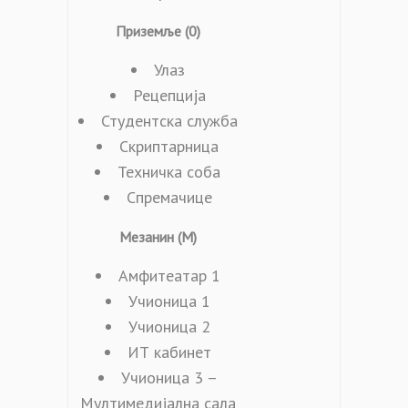
Приземље (0)
Улаз
Рецепција
Студентска служба
Скриптарница
Техничка соба
Спремачице
Мезанин (М)
Амфитеатар 1
Учионица 1
Учионица 2
ИТ кабинет
Учионица 3 –
Мултимедијална сала