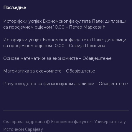
Посљедње
Историјски успјех Економског факултета Пале: дипломци
са просјечном оцјеном 10,00 – Петар Марковић
Историјски успјех Економског факултета Пале: дипломци
са просјечном оцјеном 10,00 – Софија Шкипина
Основе математике за економисте – Обавјештење
Математика за економисте – Обавјештење
Рачуноводство са финансијском анализом – Обавјештење
Сва права задржана © Економски факултет Универзитета у
Источном Сарајеву