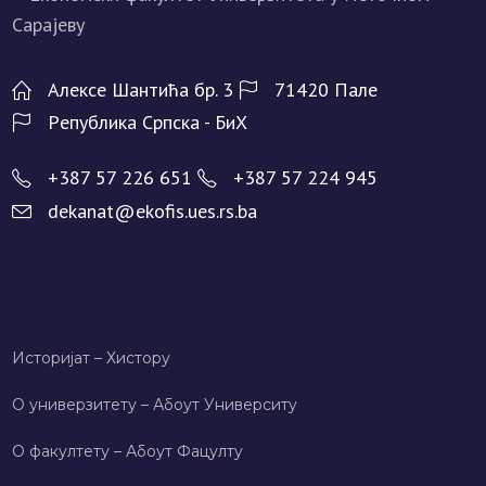
Алeксe Шантића бр. 3
71420 Палe
Рeпублика Српска - БиХ
+387 57 226 651
+387 57 224 945
dekanat@ekofis.ues.rs.ba
Историјат – Хисторy
О универзитету – Абоут Университy
О факултету – Абоут Фацултy