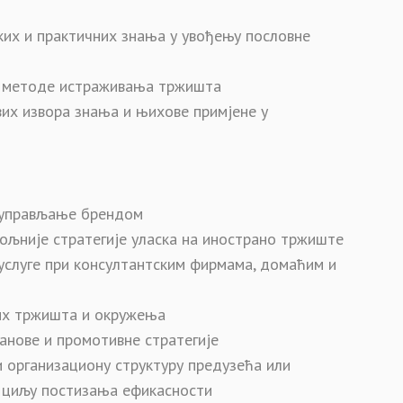
ких и практичних знања у увођењу пословне
е методе истраживања тржишта
их извора знања и њихове примјене у
 управљање брендом
ољније стратегије уласка на инострано тржиште
услуге при консултантским фирмама, домаћим и
их тржишта и окружења
анове и промотивне стратегије
 организациону структуру предузећа или
у циљу постизања ефикасности