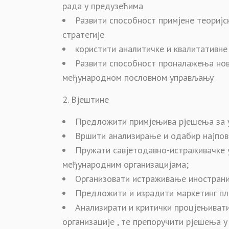
рада у предузећима
Развити способност примјене теоријс
стратегије
користити аналитичке и квалитативн
Развити способност проналажења нов
међународном пословном управљању
Вјештине
Предложити примјењива рјешења за
Вршити анализирање и одабир најпов
Пружати савјетодавно-истраживачке 
међународним организацијама;
Организовати истраживање иностран
Предложити и израдити маркетинг пл
Анализирати и критички процјењивати
организације , те препоручити рјешења 