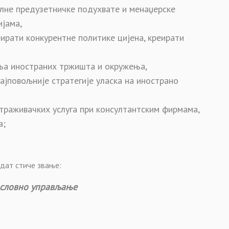
лне предузетничке подухвате и менаџерске
ијама,
ирати конкурентне политике цијена, креирати
ња иностраних тржишта и окружења,
јповољније стратегије уласка на инострано
траживачких услуга при консултантским фирмама,
а;
идат стиче звање:
ословно управљање