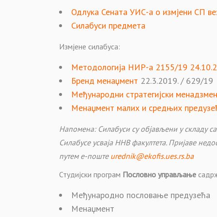
Одлука Сената УИС-а о измјени СП ве
Силабуси предмета
Измјене силабуса:
Методологија НИР-а 2155/19 24.10.
Бренд менаџмент
22.3.2019. / 629/19
Међународни стратегијски менадзме
Менаџмент малих и средњих предузе
Напомена: Силабуси су објављени у складу са
Силабусе усваја ННВ факултета. Пријаве недо
путем е-поште
urednik@ekofis.ues.rs.ba
Студијски програм
Пословно управљање
садрж
Међународно пословање предузећа
Менаџмент