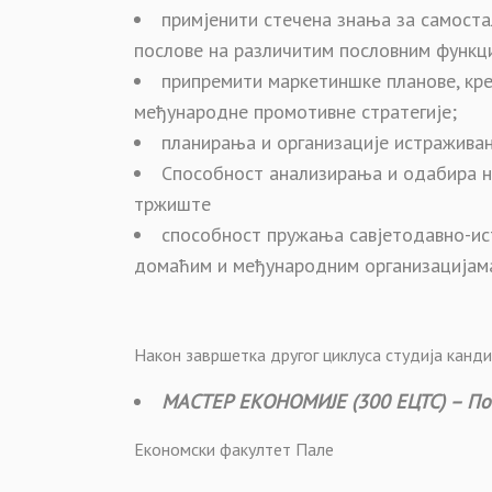
примјенити стечена знања за самоста
послове на различитим пословним функц
припремити маркетиншке планове, кре
међународне промотивне стратегије;
планирања и организације истражива
Способност анализирања и одабира на
тржиште
способност пружања савјетодавно-ис
домаћим и међународним организацијам
Након завршетка другог циклуса студија канд
МАСТЕР ЕКОНОМИЈЕ (300 ЕЦТС) – П
Економски факултет Пале