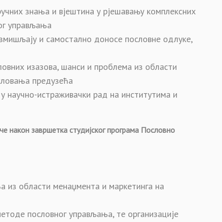
ручних знања и вјештина у рјешавању комплексних
ог управљања
азмишљају и самостално доносе пословне одлуке,
ловних изазова, шанси и проблема из области
словања предузећа
у научно-истраживачки рад на институтима и
че након завршетка студијског програма Пословно
ња из области менаџмента и маркетинга на
методе пословног управљања, те организације