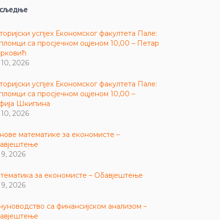
сљедње
торијски успјех Економског факултета Пале:
пломци са просјечном оцјеном 10,00 – Петар
рковић
 10, 2026
торијски успјех Економског факултета Пале:
пломци са просјечном оцјеном 10,00 –
фија Шкипина
 10, 2026
нове математике за економисте –
авјештење
 9, 2026
тематика за економисте – Обавјештење
 9, 2026
чуноводство са финансијском анализом –
авјештење