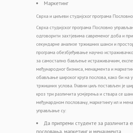
Маркетинг
Сврха и циљеви студијског програма Пословн
Сврха студијског програма Пословно управља
одговорити захтјевима савременог доба и прив
секундарне анализе тржишних шанси и просто
програма обезбјеђивање научно истраживачко
за самостално бављење истраживачким, експе
међународног бизниса, менаџмента и маркетинг
обављање широког круга послова, како би на 
тржишних услова. Главни циљ постављен је шир
кроз три различита усмјерења и ствара се ша
међунардном пословању, маркетингу ил и мен
управљање су:
Да припреми студенте за различита 
пословања, маркетинг и менаџмента