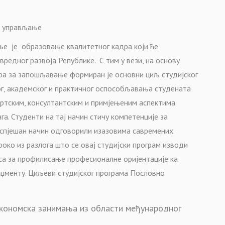
о управљање
ње је образовање квалитетног кадра који ће
редног развоја Републике. С тим у вези, на основу
ра за запошљавање формиран је основни циљ студијског
г, академског и практичног оспособљавања студената
ртским, консултантским и примјењеним аспектима
а. Студенти на тај начин стичу компетенције за
успјешан начин одговорили изазовима савремених
око из разлога што се овај студијски програм изводи
нса за профилисање професионалне оријентације ка
аџменту. Циљеви студијског програма Пословно
економска занимања из области међународног