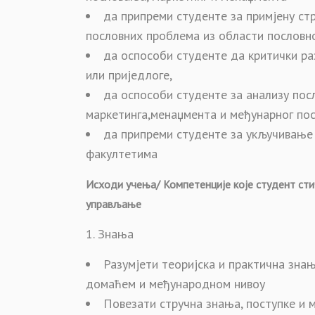
да припреми студенте за примјену ст
пословних проблема из области пословн
да оспособи студенте да критички р
или приједлоге,
да оспособи студенте за анализу пос
маркетинга,менаџмента и међунарног по
да припреми студенте за укључивање 
факултетима
Исходи учења/ Компетенције које студент сти
управљање
Знања
Разумјети теоријска и практична зна
домаћем и међународном нивоу
Повезати стручна знања, поступке и 