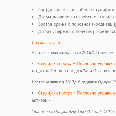
Број дозволе за извођење студијског
Датум дозволе за извођење студијско
Број увјерења о почетној акредитациј
Датум увјерења о почетној акредитаци
Дозвола за рад
Наставни план закључно са 2016/17 годином:
Студијски програм Пословно управљ
додатак Теорија предузећа и Организа
Наставни план од 2017/18 године и Одлука С
Студијски програм Пословно управља
активан /
*Напомена: Одлука ННВ 1686/17 од 6.7.2017.