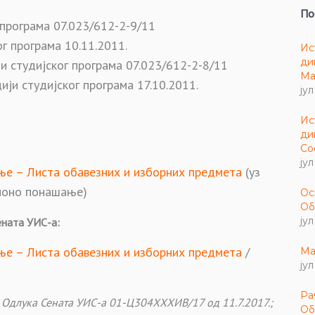
По
 програма 07.023/612-2-9/11
г програма 10.11.2011.
Ис
ди
и студијског програма 07.023/612-2-8/11
Ма
ји студијског програма 17.10.2011.
јул
Ис
ди
Со
јул
ање
– Листа обавезних и изборних предмета
(уз
ционо понашање)
Ос
Об
јул
ената УИС-а:
ње – Листа обавезних и изборних предмета
/
Ма
јул
Ра
; Одлука Сената УИС-а 01-Ц304XXXИВ/17 од 11.7.2017.;
Об