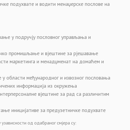
чке подухвате и водити менаџерске послове на
вање у подручју пословног управљања и
ичко промишљање и вјештине за рјешавање
асти маркетинга и менадџменат на домаћем и
 у области међународног и извозног пословања
ничених информација из окружења
интерперсоналне вјештине за рад са различитим
тање иницијативе за предузетничке подухвате
 yзависности од одабраног смјера су: