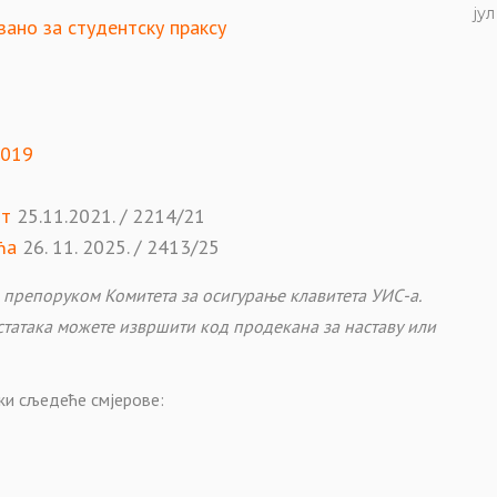
јул
зано за студентску праксу
2019
нт
25.11.2021. / 2214/21
ћа
26. 11. 2025. / 2413/25
 препоруком Комитета за осигурање клавитета УИС-а.
статака можете извршити код продекана за наставу или
и сљедеће смјерове: