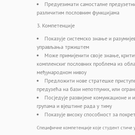
Предуезимати самосталне предузетни
различитим пословним функцијама
Компетенције
Показује системско знање и разумије
управљања тржиштем
Може примијенити своје знање, крит
компленскиг пословних проблема из обл
међународном нивоу
Предложити нове стратешке приступе
предузећа на бази непотпуних, или огра
Посједује развијене комуикационе и 
групама и вјештине рада у тиму
Показује високу способност за покре
Специфичне компетенције које студент стиче у