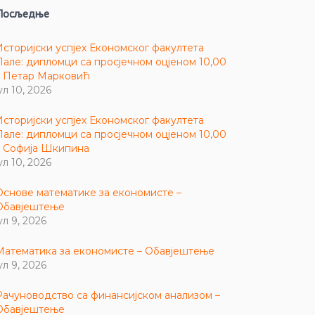
Посљедње
Историјски успјех Економског факултета
Пале: дипломци са просјечном оцјеном 10,00
– Петар Марковић
ул 10, 2026
Историјски успјех Економског факултета
Пале: дипломци са просјечном оцјеном 10,00
– Софија Шкипина
ул 10, 2026
Основе математике за економисте –
Обавјештење
ул 9, 2026
Математика за економисте – Обавјештење
ул 9, 2026
Рачуноводство са финансијском анализом –
Обавјештење