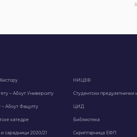
ј
 Хисторy
НИЦЕФ
ету – Абоут Университy
Студентски предузетнички 
 – Абоут Фацултy
ЦИД
тске катедре
Библиотека
 и сарадници 2020/21
Скриптарница ЕФП