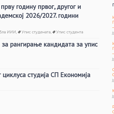
 прву годину првог, другог и
адемској 2026/2027. години
абла ИИИ
,
Упис студената
,
Упис студента
ј
 за рангирање кандидата за упис
ј
 циклуса студија СП Економија
ј
ј