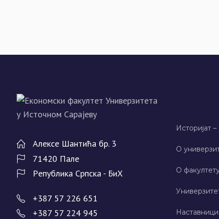
Историјат –
Алeксe Шантића бр. 3
О универзит
71420 Палe
О факултету
Рeпублика Српска - БиХ
Универзите
+387 57 226 651
+387 57 224 945
Наставници