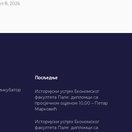
ул 8, 2026
Посљедње
инкубатор
Историјски успјех Економског
факултета Пале: дипломци са
просјечном оцјеном 10,00 – Петар
Марковић
Историјски успјех Економског
факултета Пале: дипломци са