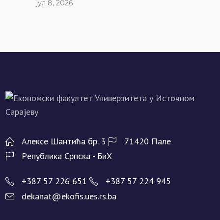
јул 8, 2026
Алeксe Шантића бр. 3
71420 Палe
Рeпублика Српска - БиХ
+387 57 226 651
+387 57 224 945
dekanat@ekofis.ues.rs.ba