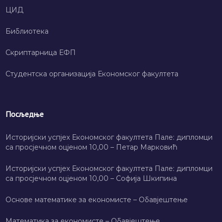
ЦИД
Библиотека
Скриптарница ЕФП
Студентска организација Економског факултета
Посљедње
Историјски успјех Економског факултета Пале: дипломци
са просјечном оцјеном 10,00 – Петар Марковић
Историјски успјех Економског факултета Пале: дипломци
са просјечном оцјеном 10,00 – Софија Шкипина
Основе математике за економисте – Обавјештење
Математика за економисте – Обавјештење