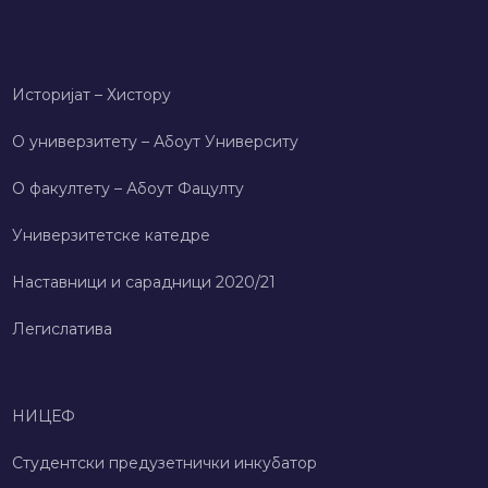
Историјат – Хисторy
О универзитету – Абоут Университy
О факултету – Абоут Фацултy
Универзитетске катедре
Наставници и сарадници 2020/21
Легислатива
НИЦЕФ
Студентски предузетнички инкубатор