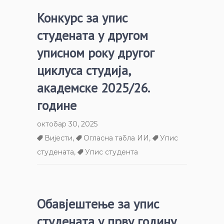
Конкурс за упис
студената у другом
уписном року другог
циклуса студија,
академске 2025/26.
године
октобар 30, 2025
Вијести
,
Огласна табла ИИ
,
Упис
студената
,
Упис студента
Обавјештење за упис
студената у прву годину