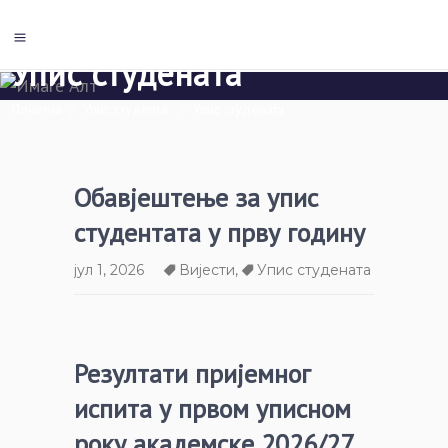
Упис студената
Почетна
/
Упис студента
/
Упис студената
Обавјештење за упис
студентата у прву годину
јул 1, 2026
Вијести
,
Упис студената
Резултати пријемног
испита у првом уписном
року академске 2026/27.