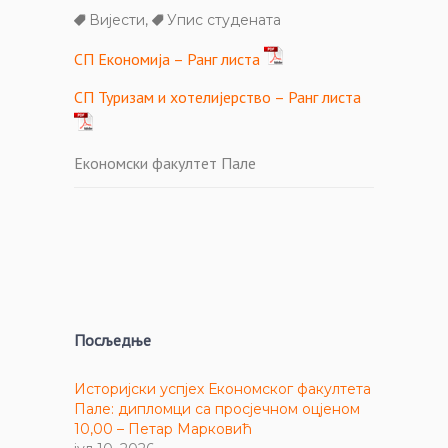
Вијести
,
Упис студената
СП Економија – Ранг листа
СП Туризам и хотелијерство – Ранг листа
Економски факултет Пале
Посљедње
Историјски успјех Економског факултета
Пале: дипломци са просјечном оцјеном
10,00 – Петар Марковић