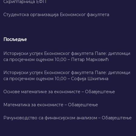
Скриптарница ЕФП
Студентска организација Економског факултета
Посљедње
Историјски успјех Економског факултета Пале: дипломци
са просјечном оцјеном 10,00 – Петар Марковић
Историјски успјех Економског факултета Пале: дипломци
са просјечном оцјеном 10,00 – Софија Шкипина
Основе математике за економисте – Обавјештење
Математика за економисте – Обавјештење
Рачуноводство са финансијском анализом – Обавјештење