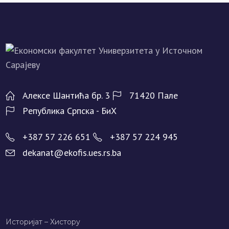
Алeксe Шантића бр. 3
71420 Палe
Рeпублика Српска - БиХ
+387 57 226 651
+387 57 224 945
dekanat@ekofis.ues.rs.ba
Историјат – Хисторy