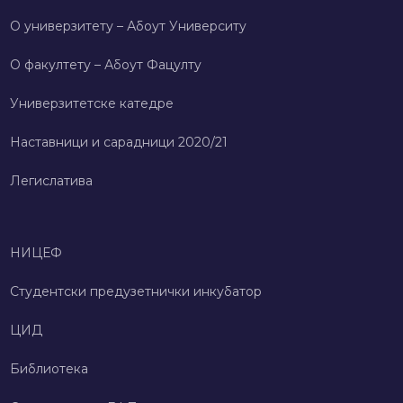
О универзитету – Абоут Университy
О факултету – Абоут Фацултy
Универзитетске катедре
Наставници и сарадници 2020/21
Легислатива
НИЦЕФ
Студентски предузетнички инкубатор
ЦИД
Библиотека