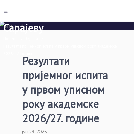
Економски факултет Пале
Универзитета у Источном
Сарајеву
Почетна
/
Вијести
/
Резултати пријемног испита у првом уписном року академске
2026/27. године
Резултати
пријемног испита
у првом уписном
року академске
2026/27. године
јун 29, 2026