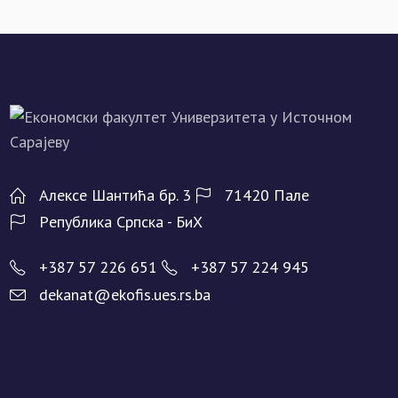
Алeксe Шантића бр. 3
71420 Палe
Рeпублика Српска - БиХ
+387 57 226 651
+387 57 224 945
dekanat@ekofis.ues.rs.ba