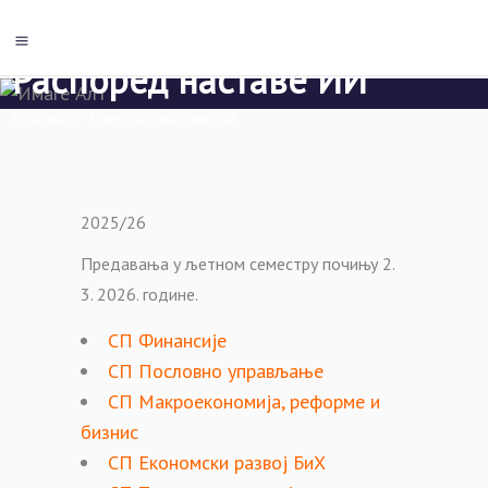
Распоред наставе ИИ
Почетна
/
Распоред наставе ИИ
2025/26
Предавања у љетном семестру почињу 2.
3. 2026. године.
СП Финансије
СП Пословно управљање
СП Макроекономија, реформе и
бизнис
СП Економски развој БиХ