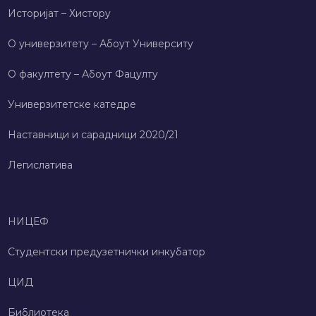
Историјат – Хисторy
О универзитету – Абоут Университy
О факултету – Абоут Фацултy
Универзитетске катедре
Наставници и сарадници 2020/21
Легислатива
НИЦЕФ
Студентски предузетнички инкубатор
ЦИД
Библиотека