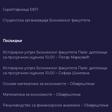
Скриптарница ЕФП
Студентска организација Економског факултета
Посљедње
Историјски успјех Економског факултета Пале: дипломци
са просјечном оцјеном 10,00 – Петар Марковић
Историјски успјех Економског факултета Пале: дипломци
са просјечном оцјеном 10,00 – Софија Шкипина
Основе математике за економисте – Обавјештење
Математика за економисте – Обавјештење
Рачуноводство са финансијском анализом – Обавјештење