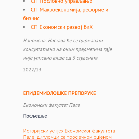
СП Пословно управљање
СП Макроекономија, реформе и
бизнис
СП Економски развој БиХ
Напомена: Настава ће се одржавати
консултативно на оним предметима гдје
није уписано више од 5 студената.
2022/23
ЕПИДЕМИОЛОШКЕ ПРЕПОРУКЕ
Економски факултет Пале
Посљедње
Историјски успјех Економског факултета
Пале: дипломци са просјечном оцјеном