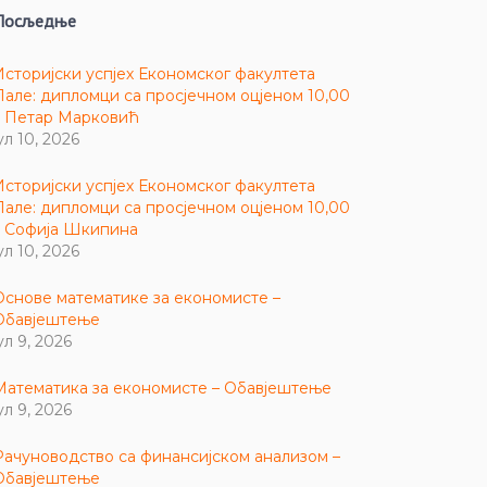
Посљедње
Историјски успјех Економског факултета
Пале: дипломци са просјечном оцјеном 10,00
– Петар Марковић
ул 10, 2026
Историјски успјех Економског факултета
Пале: дипломци са просјечном оцјеном 10,00
– Софија Шкипина
ул 10, 2026
Основе математике за економисте –
Обавјештење
ул 9, 2026
Математика за економисте – Обавјештење
ул 9, 2026
Рачуноводство са финансијском анализом –
Обавјештење