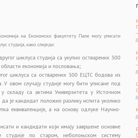
Економија на Економско факултету Пале могу уписати
ј
лус студија, како слиједи:
другог циклуса студија са укупно остварених 300
 области економија и пословања;
ј
угог циклуса са остварених 300 ЕЦТС бодова из
. У овом случају студије могу бити уписане под
а у складу са актима Универзитета у Источном
ј
и да је кандидат положио разлику испита уколико
пка еквиваленције, а на основу одлуке Научно-
ј
писати и кандидати који имају завршене основне
ке студије по старом, неболоњском систему