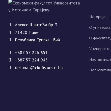
Историјат –
Алeксe Шантића бр. 3
О универзит
71420 Палe
О факултету
Рeпублика Српска - БиХ
Универзите
+387 57 226 651
+387 57 224 945
Наставници
dekanat@ekofis.ues.rs.ba
Легислатив