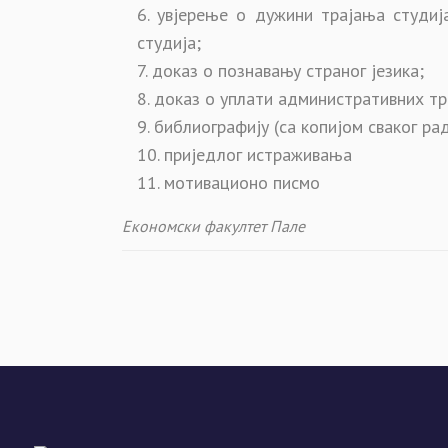
увјерење о дужини трајања студија
студија;
доказ о познавању страног језика;
доказ о уплати административних тр
библиографију (са копијом сваког рад
приједлог истраживања
мотивационо писмо
Економски факултет Пале