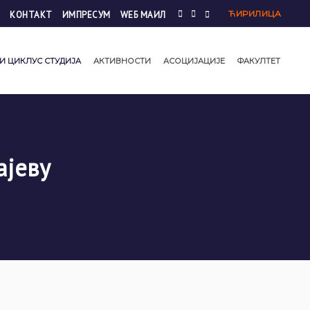
ЋИРИЛИЦА
КОНТАКТ
ИМПРЕСУМ
WЕБ МАИЛ
И ЦИКЛУС СТУДИЈА
АКТИВНОСТИ
АСОЦИЈАЦИЈЕ
ФАКУЛТЕТ
ајеву