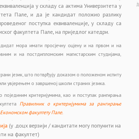
ј
еквиваленција у складу са актима Универзитета у
лтета Пале, и да је кандидат положио разлику
роведеног поступка еквиваленције, у складу са
ског факултета Пале, на приједлог катедри.
ндидат мора имати просјечну оцјену и на првом и на
овним и на постдипломским магистарским студијама,
трани језик, што потврђују доказом о положеном испиту
или увјерењем о завршеној школи страних језика.
 појединим критеријумима, као и поступак рангирања
акултета
Правилник о критеријумима за рангирање
а Економском факултету Пале.
ија
(у .доцx верзији / кандитати могу попунити на
ати на факултет)