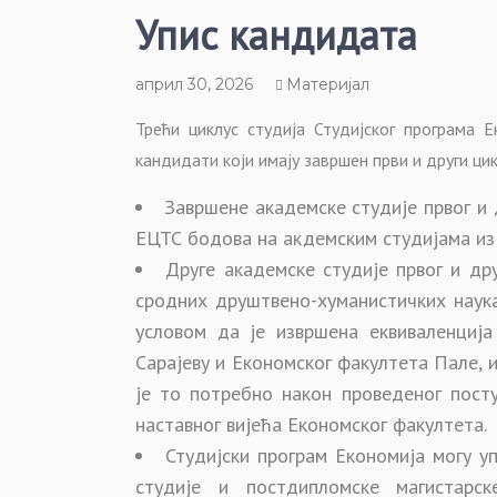
Упис кандидата
април 30, 2026
Материјал
Трећи циклус студија Студијског програма 
кандидати који имају завршен први и други цик
Завршене академске студије првог и 
ЕЦТС бодова на акдемским студијама из
Друге академске студије првог и др
сродних друштвено-хуманистичких наука
условом да је извршена еквиваленциј
Сарајеву и Економског факултета Пале, 
је то потребно након проведеног посту
наставног вијећа Економског факултета.
Студијски програм Економија могу у
студије и постдипломске магистарс