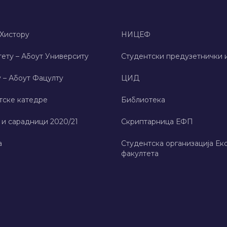
 Хисторy
НИЦЕФ
ету – Абоут Университy
Студентски предузетнички 
 – Абоут Фацултy
ЦИД
тске катедре
Библиотека
 и сарадници 2020/21
Скриптарница ЕФП
а
Студентска организација Ек
факултета