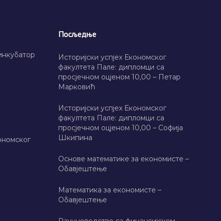
Посљедње
инкубатор
Историјски успјех Економског
факултета Пале: дипломци са
просјечном оцјеном 10,00 – Петар
Марковић
Историјски успјех Економског
факултета Пале: дипломци са
просјечном оцјеном 10,00 – Софија
Шкипина
ономског
Основе математике за економисте –
Обавјештење
Математика за економисте –
Обавјештење