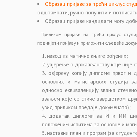
Образац пријаве за трећи циклус студ
одштампати, ручно попунити и потписати,
Образац пријаве кандидати могу доби
Приликом пријаве на трећи циклус студи
поднијети пријаву и приложити сљедеће докум
извод из матичне књиге рођених;
увјерење о држављанству које није с
овјерену копију дипломе првог и д
основних и магистарских студија з
односно еквиваленцију звања стечено
звањем које се стиче завршетком друг
увид приликом предаје докумената);
додатак дипломи за И и ИИ цикл
положеним испитима за основне и магис
наставни план и програм (за студент