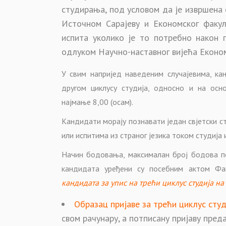
студирања, под условом да је извршена 
Источном Сарајеву и Економског факу
испита уколико је то потребно након п
одлуком Научно-наставног вијећа Економ
У свим напријед наведеним случајевима, ка
другом циклусу студија, односно и на осн
најмање 8,00 (осам).
Кандидати морају познавати један свјетски с
или испитима из страног језика током студија 
Начин бодовања, максималан број бодова по
кандидата уређени су посебним актом Ф
кандидата за упис на трећи циклус студија н
Образац пријаве за трећи циклус студ
свом рачунару, а потписану пријаву пред