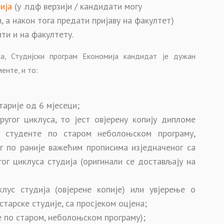
ија
(у .пдф верзији / кандидати могу
 а након тога предати пријаву на факултет)
ти и на факултету.
ја, Студијски програм Економија кандидат је дужан
енте, и то:
тарије од 6 мјесеци;
ругог циклуса, то јест овјерену копију дипломе
а студенте по старом неболоњском програму,
г по раније важећим прописима изједначеног са
ог циклуса студија (оригинали се достављају на
ус студија (овјерене копије) или увјерење о
тарске студије, са просјеком оцјена;
е по старом, неболоњском програму);