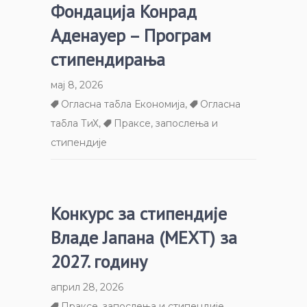
Фондација Конрад
Аденауер – Програм
стипендирања
мај 8, 2026
Огласна табла Економија
,
Огласна
табла ТиХ
,
Праксе, запослења и
стипендије
Конкурс за стипендије
Владе Јапана (МЕXТ) за
2027. годину
април 28, 2026
Праксе, запослења и стипендије