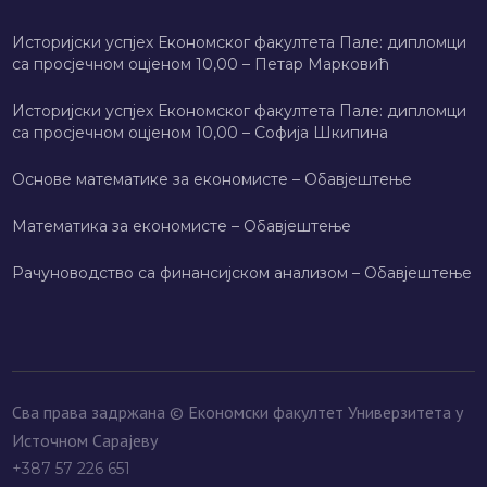
Историјски успјех Економског факултета Пале: дипломци
са просјечном оцјеном 10,00 – Петар Марковић
Историјски успјех Економског факултета Пале: дипломци
са просјечном оцјеном 10,00 – Софија Шкипина
Основе математике за економисте – Обавјештење
Математика за економисте – Обавјештење
Рачуноводство са финансијском анализом – Обавјештење
Сва права задржана © Економски факултет Универзитета у
Источном Сарајеву
+387 57 226 651