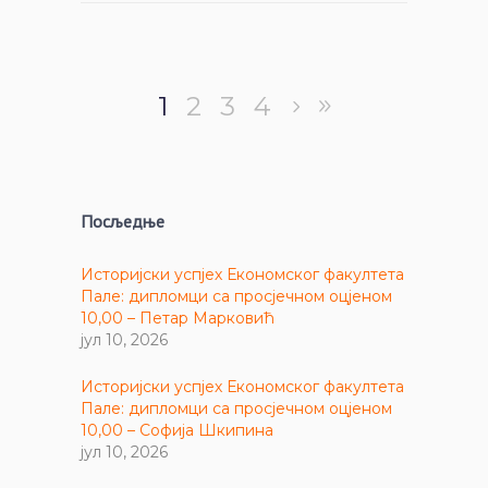
1
2
3
4
Посљедње
Историјски успјех Економског факултета
Пале: дипломци са просјечном оцјеном
10,00 – Петар Марковић
јул 10, 2026
Историјски успјех Економског факултета
Пале: дипломци са просјечном оцјеном
10,00 – Софија Шкипина
јул 10, 2026