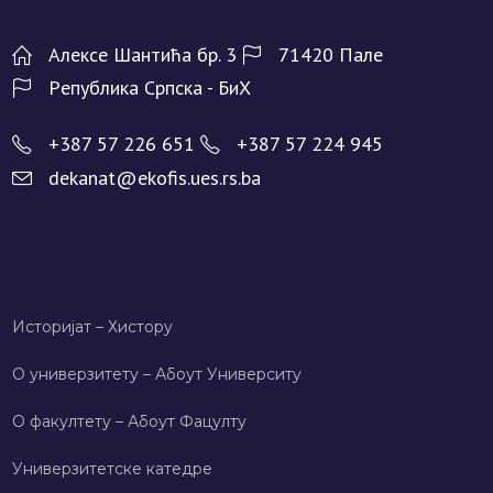
Алeксe Шантића бр. 3
71420 Палe
Рeпублика Српска - БиХ
+387 57 226 651
+387 57 224 945
dekanat@ekofis.ues.rs.ba
Историјат – Хисторy
О универзитету – Абоут Университy
О факултету – Абоут Фацултy
Универзитетске катедре