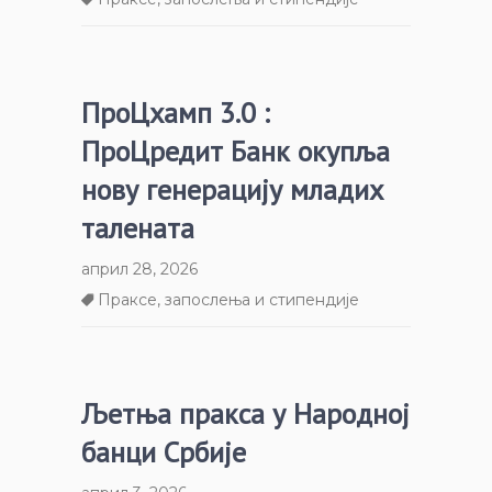
ПроЦхамп 3.0 :
ПроЦредит Банк окупља
нову генерацију младих
талената
април 28, 2026
Праксе, запослења и стипендије
Љетња пракса у Народној
банци Србије