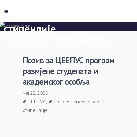
Праксе, запослења и
стипендије
Почетна
/
Активности
/
Праксе, запослења и стипендије
Позив за ЦЕЕПУС програм
размјене студената и
академског особља
мај 22, 2026
ЦЕЕПУС
,
Праксе, запослења и
стипендије