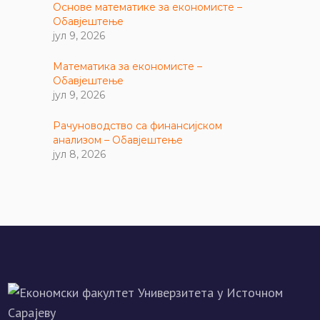
Основе математике за економисте –
Обавјештење
јул 9, 2026
Математика за економисте –
Обавјештење
јул 9, 2026
Рачуноводство са финансијском
анализом – Обавјештење
јул 8, 2026