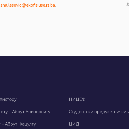
ј
sna.lesevic@ekofis.use.rs.ba
.
 Хисторy
НИЦЕФ
ету – Абоут Университy
Студентски предузетнички 
 – Абоут Фацултy
ЦИД