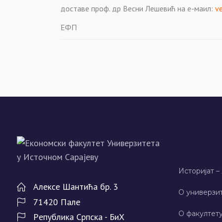
доставе проф. др Весни Лешевић на е-маил:
ve
ЕФП
Историјат –
Алeксe Шантића бр. 3
О универзит
71420 Палe
О факултету
Рeпублика Српска - БиХ