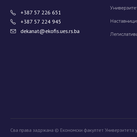
Универзите
+387 57 226 651
+387 57 224 945
Наставници
dekanat@ekofis.ues.rs.ba
Легислатив
Сва права задржана © Економски факултет Универзитета 