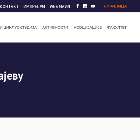
ЋИРИЛИЦА
КОНТАКТ
ИМПРЕСУМ
WЕБ МАИЛ
И ЦИКЛУС СТУДИЈА
АКТИВНОСТИ
АСОЦИЈАЦИЈЕ
ФАКУЛТЕТ
ајеву