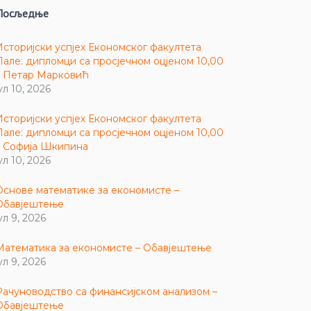
Посљедње
Историјски успјех Економског факултета
Пале: дипломци са просјечном оцјеном 10,00
– Петар Марковић
ул 10, 2026
Историјски успјех Економског факултета
Пале: дипломци са просјечном оцјеном 10,00
– Софија Шкипина
ул 10, 2026
Основе математике за економисте –
Обавјештење
ул 9, 2026
Математика за економисте – Обавјештење
ул 9, 2026
Рачуноводство са финансијском анализом –
Обавјештење