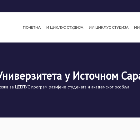
ПОЧЕТНА
И ЦИКЛУС СТУДИЈА
ИИ ЦИКЛУС СТУДИЈА
ИИ
Универзитета у Источном Сар
озив за ЦЕЕПУС програм размјене студената и академског особља