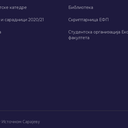
тске катедре
Библиотека
 и сарадници 2020/21
Скриптарница ЕФП
а
Студентска организација Ек
факултета
у Источном Сарајеву