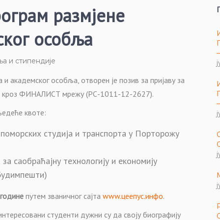
рограм размјене
ског особља
ња и стипендије
ј
и академског особља, отворен је позив за пријаву за
не кроз ФИНАЛИСТ мрежу (РС-1011-12-2627).
љедеће квоте:
ј
поморских студија и транспорта у Порторожу
ј
за саобраћајну технологију и економију
 Будимпешти)
ј
. године
путем званичног сајта
www.цеепус.инфо
.
интересовани студенти дужни су да своју биографију