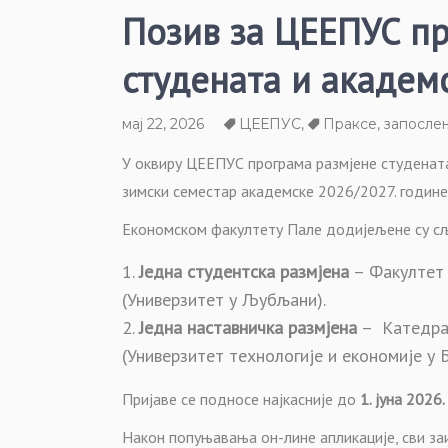
Позив за ЦЕЕПУС п
студената и академ
мај 22, 2026
ЦЕЕПУС
,
Праксе, запосле
У оквиру ЦЕЕПУС програма размјене студената 
зимски семестар академске 2026/2027. годи
Економском факултету Пале додијељене су с
Једна студентска размјена
– Факултет 
(Универзитет у Љубљани).
Једна наставничка размјена
– Катедра 
(Универзитет технологије и економије у
Пријаве се подносе најкасније до
1. јуна 2026
Након попуњавања он-лине апликације, сви за