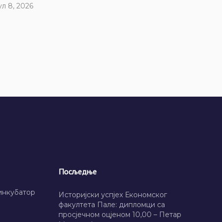
ул 8, 2026
Посљедње
инкубатор
Историјски успјех Економског
факултета Пале: дипломци са
просјечном оцјеном 10,00 – Петар