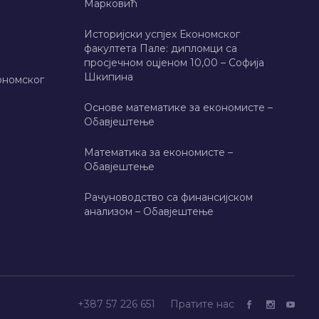
Марковић
Историјски успјех Економског
факултета Пале: дипломци са
просјечном оцјеном 10,00 – Софија
Шкипина
ономског
Основе математике за економисте –
Обавјештење
Математика за економисте –
Обавјештење
Рачуноводство са финансијском
анализом – Обавјештење
+387 57 226 651
Пратите нас