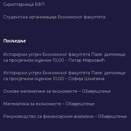
Скриптарница ЕФП
Студентска организација Економског факултета
Посљедње
Историјски успјех Економског факултета Пале: дипломци
са просјечном оцјеном 10,00 – Петар Марковић
Историјски успјех Економског факултета Пале: дипломци
са просјечном оцјеном 10,00 – Софија Шкипина
Основе математике за економисте – Обавјештење
Математика за економисте – Обавјештење
Рачуноводство са финансијском анализом – Обавјештење