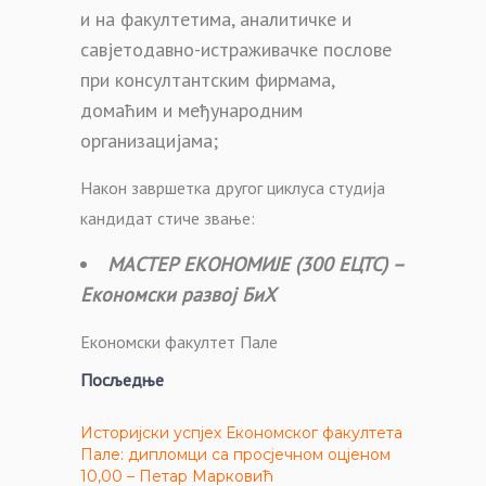
и на факултетима, аналитичке и
савјетодавно-истраживачке послове
при консултантским фирмама,
домаћим и међународним
организацијама;
Након завршетка другог циклуса студија
кандидат стиче звање:
МАСТЕР ЕКОНОМИЈЕ (300 ЕЦТС) –
Економски развој БиХ
Економски факултет Пале
Посљедње
Историјски успјех Економског факултета
Пале: дипломци са просјечном оцјеном
10,00 – Петар Марковић