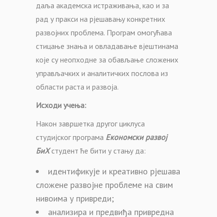
даља академска истраживања, као и за
рад у пракси на рјешавању конкретних
развојних проблема. Програм омогућава
стицање знања и овладавање вјештинама
које су неопходне за обављање сложених
управљачких и аналитичких послова из
области раста и развоја.
Исходи учења:
Након завршетка другог циклуса
студијског програма
Економски развој
БиХ
студент ће бити у стању да:
идентификује и креативно рјешава
сложене развојне проблеме на свим
нивоима у привреди;
анализира и предвиђа привредна