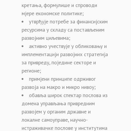
кретања, формулише и спроводи
мјере економске политике;
утврђује потребе за финансијским
ресурсима у складу са постављеним
развојним циљевима;
активно учествује у обликовању и
имплементацији развојних стратегија
за привреду, поједине секторе и
регионе;
примјени принципе одрживог
развоја на макро и микро нивоу;
обавља широк спектар послова из
домена управљања привредним
развојем у органим државне и
локалне самоуправе, научно-
истраживачке послове у институтима