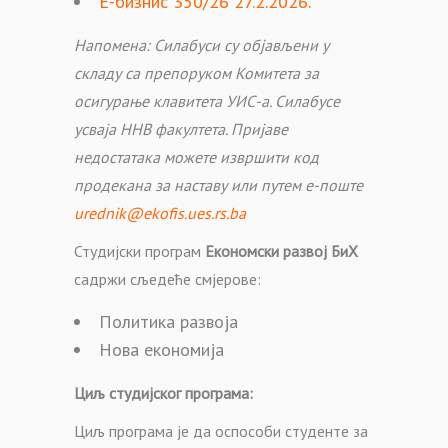
Е-бизнис 350/26 27.2.2026.
Напомена: Силабуси су објављени у
складу са препоруком Комитета за
осигурање клавитета УИС-а. Силабусе
усваја ННВ факултета. Пријаве
недостатака можете извршити код
продекана за наставу или путем е-поште
urednik@ekofis.ues.rs.ba
Студијски програм
Економски развој БиХ
садржи сљедеће смјерове:
Политика развоја
Нова економија
Циљ студијског програма:
Циљ програма је да оспособи студенте за