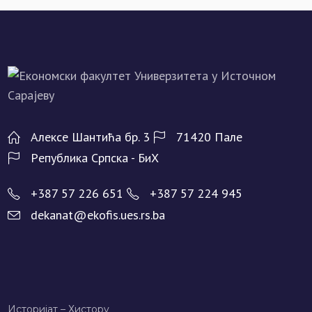
Алeксe Шантића бр. 3
71420 Палe
Рeпублика Српска - БиХ
+387 57 226 651
+387 57 224 945
dekanat@ekofis.ues.rs.ba
Историјат – Хисторy