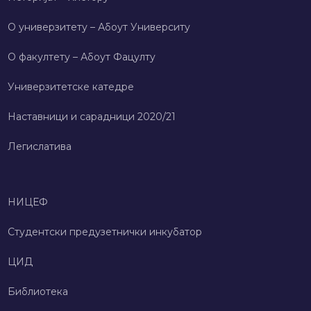
О универзитету – Абоут Университy
О факултету – Абоут Фацултy
Универзитетске катедре
Наставници и сарадници 2020/21
Легислатива
НИЦЕФ
Студентски предузетнички инкубатор
ЦИД
Библиотека