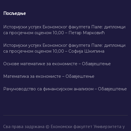
Посљедње
Историјски успјех Економског факултета Пале: дипломци
са просјечном оцјеном 10,00 – Петар Марковић
Историјски успјех Економског факултета Пале: дипломци
са просјечном оцјеном 10,00 – Софија Шкипина
Основе математике за економисте – Обавјештење
Математика за економисте – Обавјештење
Рачуноводство са финансијском анализом – Обавјештење
Сва права задржана © Економски факултет Универзитета у