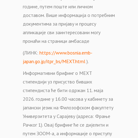
године, путем поште или личном
доставом. Више информација о потребним
документима за пријаву и процесу
апликације сви заинтересовани могу
пронаћи на страници амбасаде
(ЛИНК:
https://www.bosnia.emb-
japan.go.jp/itpr_bs/MEXT.html
).
Информативни брифинг о МЕXТ
стипендији уз присуство бивших
стипендиста ће бити одржан 11. маја
2026. године у 16.00 часова у кабинету за
јапански језик на Филозофском факултету
Универзитета у Сарајеву (адреса: Фрање
Рачког 1). Овај брифинг ће се дијелити и
путем ЗООМ-а, а информације о приступу