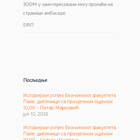
ЗООМ-у заинтересовани могу пронаћи на
страници амбасаде.
ЕФП
Посљедње
Историјски успјех Економског факултета
Пале: дипломци са просјечном оцјеном
10,00 – Петар Марковић
јул 10, 2026
Историјски успјех Економског факултета
Пале: дипломци са просјечном оцјеном
10,00 – Софија Шкипина