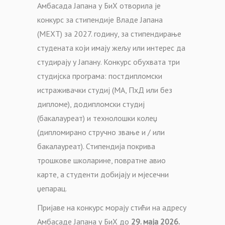
Амбасада Јапана у БиХ отворила је
конкурс за стипендије Владе Јапана
(МЕXТ) за 2027. годину, за стипендирање
студената који имају жељу или интерес да
студирају у Јапану. Конкурс обухвата три
студијска програма: постдипломски
истраживачки студиј (МА, ПхД или без
дипломе), додипломски студиј
(бакалауреат) и технолошки колеџ
(дипломирано стручно звање и / или
бакалауреат). Стипендија покрива
трошкове школарине, повратне авио
карте, а студенти добијају и мјесечни
џепарац.
Пријаве на конкурс морају стићи на адресу
Амбасаде Јапана у БиХ до
29. маја 2026.