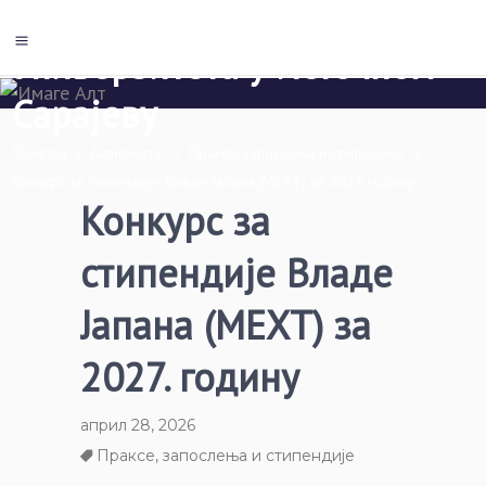
Економски факултет Пале
Универзитета у Источном
Сарајеву
Почетна
/
Активности
/
Праксе, запослења и стипендије
/
Конкурс за стипендије Владе Јапана (МЕXТ) за 2027. годину
Конкурс за
стипендије Владе
Јапана (МЕXТ) за
2027. годину
април 28, 2026
Праксе, запослења и стипендије