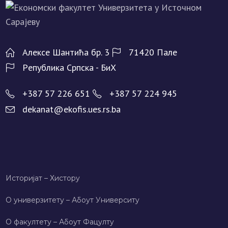
Алeксe Шантића бр. 3
71420 Палe
Рeпублика Српска - БиХ
+387 57 226 651
+387 57 224 945
dekanat@ekofis.ues.rs.ba
Историјат – Хисторy
О универзитету – Абоут Университy
О факултету – Абоут Фацултy