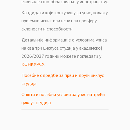
еквивалентно образовање у иностранству.
Кандидати који конкуришу за упис, полажу
пријемни испит или испит за провјеру
склоности и способности.
Детаљније информације о условима уписа
на сва три циклуса студија у академској
2026/2027. години можете погледати у
КОНКУРСУ
.
Посебне одредбе за први и други циклус
студија
Општи и посебни услови за упис на трећи
циклус студија