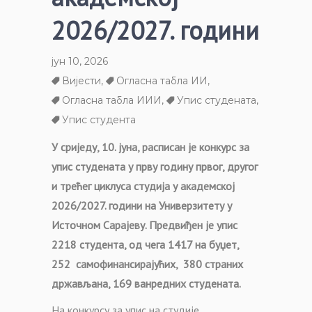
2026/2027. години
јун 10, 2026
Вијести
,
Огласна табла ИИ
,
Огласна табла ИИИ
,
Упис студената
,
Упис студента
У сриједу, 10. јуна, расписан је конкурс за
упис студената у прву годину првог, другог
и трећег циклуса студија у академској
2026/2027. години на Универзитету у
Источном Сарајеву. Предвиђен је упис
2218 студента, од чега 1417 на буџет,
252 самофинансирајућих, 380 страних
држављана, 169 ванредних студената.
На конкурсу за упис на студије