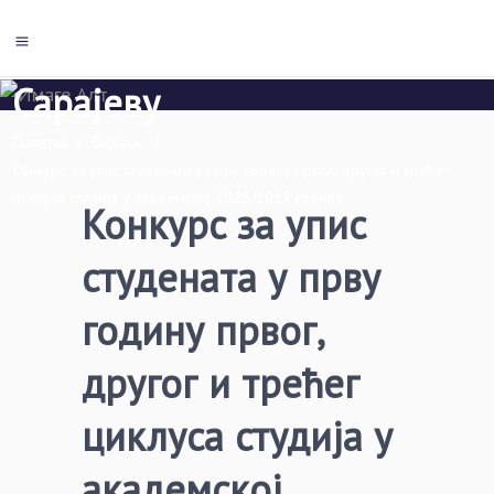
Економски факултет Пале
Универзитета у Источном
Сарајеву
Почетна
/
Вијести
/
Конкурс за упис студената у прву годину првог, другог и трећег
циклуса студија у академској 2026/2027. години
Конкурс за упис
студената у прву
годину првог,
другог и трећег
циклуса студија у
академској