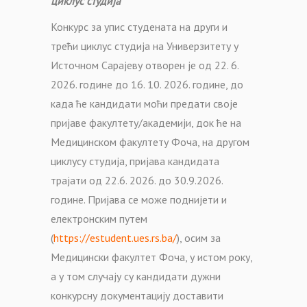
циклус студија
Конкурс за упис студената на други и
трећи циклус студија на Универзитету у
Источном Сарајеву отворен је од 22. 6.
2026. године до 16. 10. 2026. године, до
када ће кандидати моћи предати своје
пријаве факултету/академији, док ће на
Медицинском факултету Фоча, на другом
циклусу студија, пријава кандидата
трајати од 22.6. 2026. до 30.9.2026.
године. Пријава се може поднијети и
електронским путем
(
https://estudent.ues.rs.ba/
), осим за
Медицински факултет Фоча, у истом року,
а у том случају су кандидати дужни
конкурсну документацију доставити