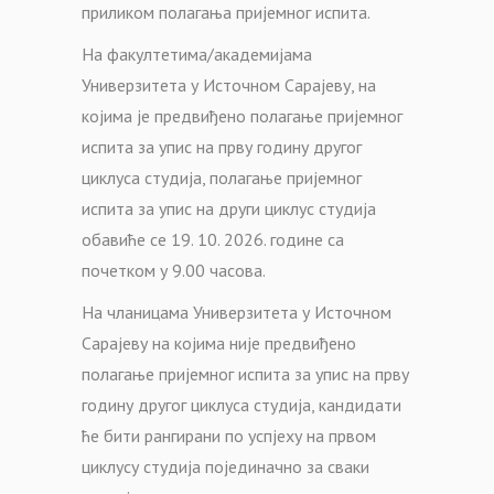
приликом полагања пријемног испита.
На факултетима/академијама
Универзитета у Источном Сарајеву, на
којима је предвиђено полагање пријемног
испита за упис на прву годину другог
циклуса студија, полагање пријемног
испита за упис на други циклус студија
обавиће се 19. 10. 2026. године са
почетком у 9.00 часова.
На чланицама Универзитета у Источном
Сарајеву на којима није предвиђено
полагање пријемног испита за упис на прву
годину другог циклуса студија, кандидати
ће бити рангирани по успјеху на првом
циклусу студија појединачно за сваки