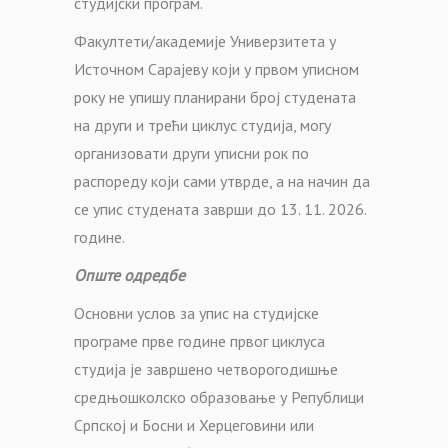
студијски програм.
Факултети/академије Универзитета у
Источном Сарајеву који у првом уписном
року не упишу планирани број студената
на други и трећи циклус студија, могу
организовати други уписни рок по
распореду који сами утврде, а на начин да
се упис студената заврши до 13. 11. 2026.
године.
Опште одредбе
Основни услов за упис на студијске
програме прве године првог циклуса
студија је завршено четворогодишње
средњошколско образовање у Републици
Српској и Босни и Херцеговини или