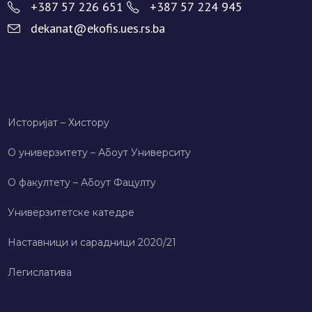
+387 57 226 651
+387 57 224 945
dekanat@ekofis.ues.rs.ba
Историјат – Хисторy
О универзитету – Абоут Университy
О факултету – Абоут Фацултy
Универзитетске катедре
Наставници и сарадници 2020/21
Легислатива