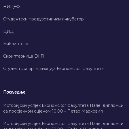
НИЦЕФ
Студентски предузетнички инкубатор
ЦИД
Библиотека
Скриптарница ЕФП
Студентска организација Економског факултета
Посљедње
Историјски успјех Економског факултета Пале: дипломци
са просјечном оцјеном 10,00 – Петар Марковић
Историјски успјех Економског факултета Пале: дипломци