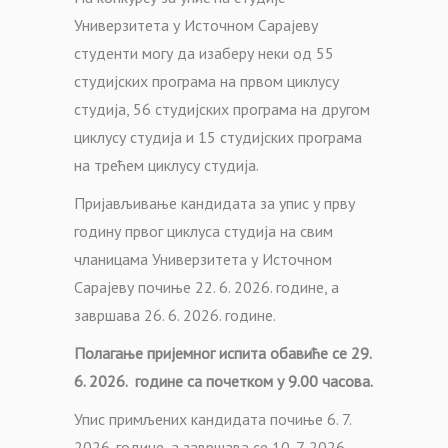
Универзитета у Источном Сарајеву
студенти могу да изаберу неки од 55
студијских програма на првом циклусу
студија, 56 студијских програма на другом
циклусу студија и 15 студијских програма
на трећем циклусу студија.
Пријављивање кандидата за упис у прву
годину првог циклуса студија на свим
чланицама Универзитета у Источном
Сарајеву почиње 22. 6. 2026. године, а
завршава 26. 6. 2026. године.
Полагање пријемног испита обавиће се 29.
6. 2026. године са почетком у 9.00 часова.
Упис примљених кандидата почиње 6. 7.
2026. године, а завршава се 10. 7. 2026.