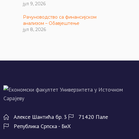
јул 9, 2026
Рачуноводство са финансијском
анализом – Обавјештење
јул 8, 2026
Алeксe Шантића бр. 3
71420 Палe
Рeпублика Српска - БиХ