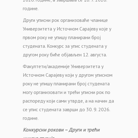
године.
Други уписни рок организоваће чланице
Универзитета у Источном Сарајеву које у
првом року не упишу планирани број
студената. Конкурс за упис студената у
другом року биће објављен 12. августа.
Факултети/академије Универзитета у
Источном Сарајеву који у другом уписном
року не упишу планирани број студената
могу организовати и трећи уписни рок по
распореду који сами утврде, а на начин да
се упис студената заврши до 30. 9. 2026.
године.
Конкурсни рокови – Други и трећи