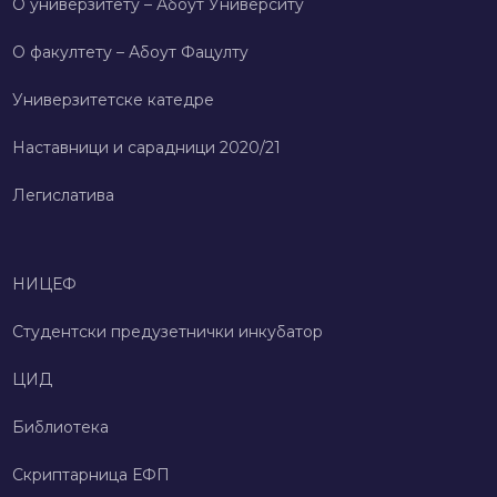
О универзитету – Абоут Университy
О факултету – Абоут Фацултy
Универзитетске катедре
Наставници и сарадници 2020/21
Легислатива
НИЦЕФ
Студентски предузетнички инкубатор
ЦИД
Библиотека
Скриптарница ЕФП