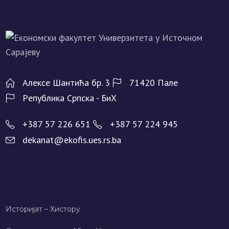
Алeксe Шантића бр. 3
71420 Палe
Рeпублика Српска - БиХ
+387 57 226 651
+387 57 224 945
dekanat@ekofis.ues.rs.ba
Историјат – Хисторy