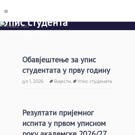
Упис студента
Почетна
/
Упис студента
Обавјештење за упис
студентата у прву годину
јул 1, 2026
Вијести
,
Упис студената
Резултати пријемног
испита у првом уписном
року академске 2026/27.