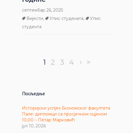
септембар 26, 2025
Вијести
,
Упис студената
,
Упис
студента
1
2
3
4
Посљедње
Историјски успјех Економског факултета
Пале: дипломци са просјечном оцјеном
10,00 – Петар Марковић
јул 10, 2026