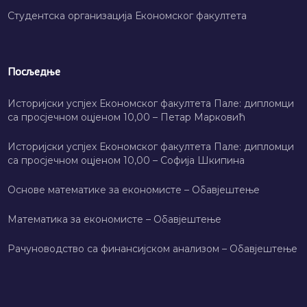
Студентска организација Економског факултета
Посљедње
Историјски успјех Економског факултета Пале: дипломци
са просјечном оцјеном 10,00 – Петар Марковић
Историјски успјех Економског факултета Пале: дипломци
са просјечном оцјеном 10,00 – Софија Шкипина
Основе математике за економисте – Обавјештење
Математика за економисте – Обавјештење
Рачуноводство са финансијском анализом – Обавјештење