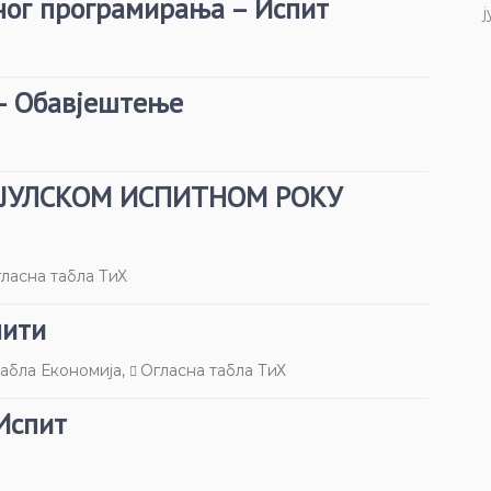
ног програмирања – Испит
ј
– Обавјештење
О-ЈУЛСКОМ ИСПИТНОМ РОКУ
ласна табла ТиХ
пити
табла Економија
,
Огласна табла ТиХ
Испит