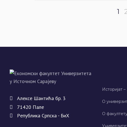
1
Историјат –
Алeксe Шантића бр. 3
О универзит
71420 Палe
О факултету
Рeпублика Српска - БиХ
Универзите