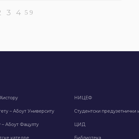
2
3
4
 Хисторy
НИЦЕФ
ету – Абоут Университy
Студентски предузетнички 
 – Абоут Фацултy
ЦИД
тске катедре
Библиотека