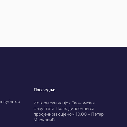
Посљедње
инкубатор
Историјски успјех Економског
факултета Пале: дипломци са
просјечном оцјеном 10,00 – Петар
Марковић