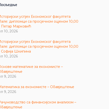
Посљедње
Историјски успјех Економског факултета
Пале: дипломци са просјечном оцјеном 10,00
– Петар Марковић
ул 10, 2026
Историјски успјех Економског факултета
Пале: дипломци са просјечном оцјеном 10,00
– Софија Шкипина
ул 10, 2026
Основе математике за економисте –
Обавјештење
ул 9, 2026
Математика за економисте – Обавјештење
ул 9, 2026
Рачуноводство са финансијском анализом –
Обавјештење