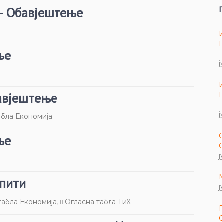
– Обавјештење
ње
ј
бавјештење
ј
абла Економија
ње
ј
спити
ј
табла Економија
,
Огласна табла ТиХ