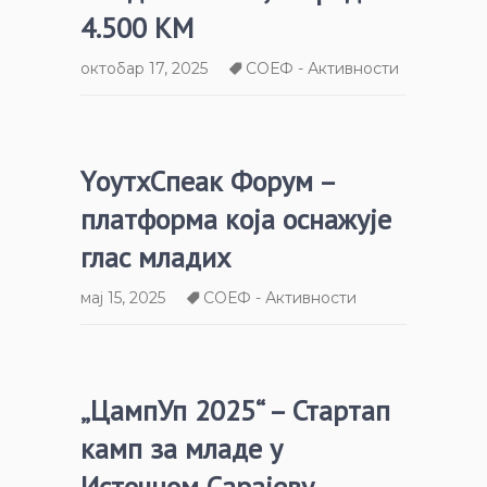
4.500 КМ
октобар 17, 2025
СОЕФ - Активности
YоутхСпеак Форум –
платформа која оснажује
глас младих
мај 15, 2025
СОЕФ - Активности
„ЦампУп 2025“ – Стартап
камп за младе у
Источном Сарајеву