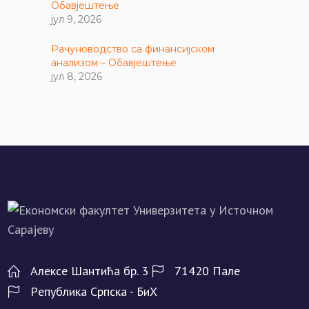
Обавјештење
јул 9, 2026
Рачуноводство са финансијском
анализом – Обавјештење
јул 8, 2026
Алeксe Шантића бр. 3
71420 Палe
Рeпублика Српска - БиХ