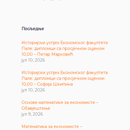
Посљедње
Историјски успјех Економског факултета
Пале: дипломци са просјечном оцјеном
10,00 – Петар Марковић
јул 10, 2026
Историјски успјех Економског факултета
Пале: дипломци са просјечном оцјеном
10,00 – Софија Шкипина
јул 10, 2026
Основе математике за економисте –
Обавјештење
јул 9, 2026
Математика за економисте –