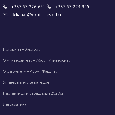
+387 57 226 651
+387 57 224 945
dekanat@ekofis.ues.rs.ba
Историјат – Хисторy
О универзитету – Абоут Университy
О факултету – Абоут Фацултy
Универзитетске катедре
Наставници и сарадници 2020/21
Легислатива