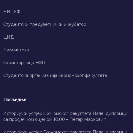
НИЦЕФ
Студентски предузетнички инкубатор
ЦИД
Библиотека
Скриптарница ЕФП
Студентска организација Економског факултета
Посљедње
Историјски успјех Економског факултета Пале: дипломци
са просјечном оцјеном 10,00 – Петар Марковић
Историјски успјех Економског факултета Пале: дипломци