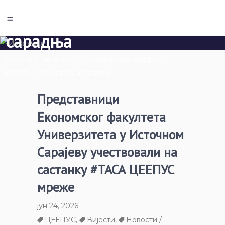
Новости / Међународна
сарадња
Почетна
/
Активности
/
Међународна сарадња
/
Новости / Међународна сарадња
Представници
Економског факултета
Универзитета у Источном
Сарајеву учествовали на
састанку #ТАСА ЦЕЕПУС
мреже
јун 24, 2026
ЦЕЕПУС
,
Вијести
,
Новости /