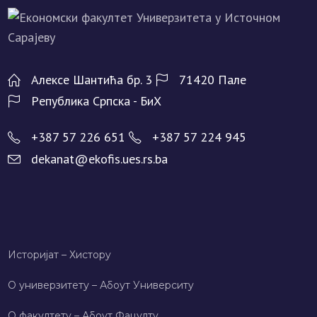
Алeксe Шантића бр. 3
71420 Палe
Рeпублика Српска - БиХ
+387 57 226 651
+387 57 224 945
dekanat@ekofis.ues.rs.ba
Историјат – Хисторy
О универзитету – Абоут Университy
О факултету – Абоут Фацултy