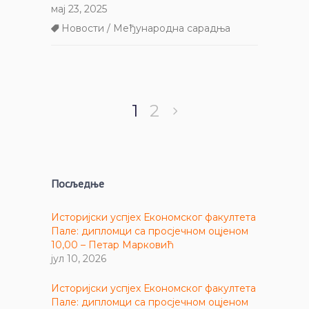
мај 23, 2025
Новости / Међународна сарадња
1
2
Посљедње
Историјски успјех Економског факултета
Пале: дипломци са просјечном оцјеном
10,00 – Петар Марковић
јул 10, 2026
Историјски успјех Економског факултета
Пале: дипломци са просјечном оцјеном