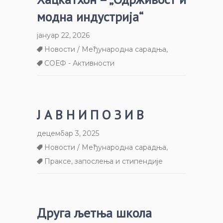
модна индустрија“
јануар 22, 2026
Новости / Међународна сарадња
,
СОЕФ - Активности
Ј А В Н И П О З И В
децембар 3, 2025
Новости / Међународна сарадња
,
Праксе, запослења и стипендије
Друга љетња школа