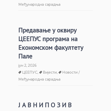
Међународна сарадња
Предавање у оквиру
ЦЕЕПУС програма на
Економском факултету
Пале
јун 2, 2026
ЦЕЕПУС
,
Вијести
,
Новости /
Међународна сарадња
Ј А В Н И П О З И В