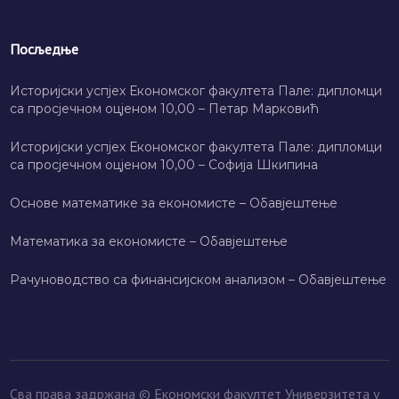
Посљедње
Историјски успјех Економског факултета Пале: дипломци
са просјечном оцјеном 10,00 – Петар Марковић
Историјски успјех Економског факултета Пале: дипломци
са просјечном оцјеном 10,00 – Софија Шкипина
Основе математике за економисте – Обавјештење
Математика за економисте – Обавјештење
Рачуноводство са финансијском анализом – Обавјештење
Сва права задржана © Економски факултет Универзитета у