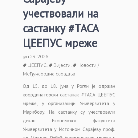
учествовали на
састанку #ТАСА
ЦЕЕПУС мреже
јун 24, 2026
ЦЕЕПУС
,
Вијести
,
Новости /
Међународна сарадња
Од 15. до 18. јуна у Рогли је одржан
координаторски састанак #ТАСА ЦЕЕПУС
мреже, у организацији Универзитета у
Марибору. На састанку су учествовали
декан Економског факултета
Универзитета у Источном Сарајеву проф.
др Младен Ребић (координатор мреже у