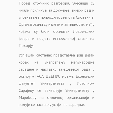
Поред стручних разговора, учесници су
имали прилику и за дружење, тимски рад и
упознавање природних љепота Словеније.
Организовани су излети и активности, међу
којима су били обилазак Ловреншких
језера и посјета импресивној стази на
Похорју.
Успјешан састанак представља још један
корак ка унапређењу међународне
сарадње и наставку заједничког рада у
оквиру #ТАСА ЦЕЕПУС мреже. Економски
факултет Универзитета у Источном
Сарајеву се захваљује Универзитету у
Марибору на одличној организацији и
радује се наставку успјешне сарадње.