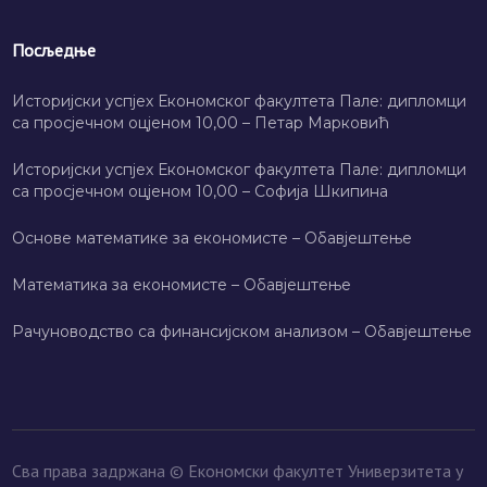
Посљедње
Историјски успјех Економског факултета Пале: дипломци
са просјечном оцјеном 10,00 – Петар Марковић
Историјски успјех Економског факултета Пале: дипломци
са просјечном оцјеном 10,00 – Софија Шкипина
Основе математике за економисте – Обавјештење
Математика за економисте – Обавјештење
Рачуноводство са финансијском анализом – Обавјештење
Сва права задржана © Економски факултет Универзитета у