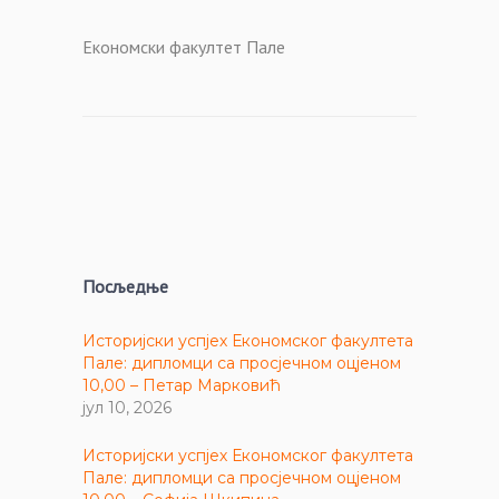
Економски факултет Пале
Посљедње
Историјски успјех Економског факултета
Пале: дипломци са просјечном оцјеном
10,00 – Петар Марковић
јул 10, 2026
Историјски успјех Економског факултета
Пале: дипломци са просјечном оцјеном