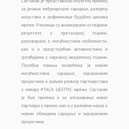
Састанак је представљао изузетну прилику
за јачање међународне сарадње, размјену
искустава и дефинисање будућих циљева
мреже. Учесници су анализирали остварене
резултате у претходној години,
разговарали о могућностима мобилности,
као и о предстојећим активностима и
догађајима у наредној академској години.
Посебна пажња посвећена је новим
могућностима сарадње, заједничким
пројектима и даљем развоју партнерстава
у оквиру #ТАСА ЦЕЕПУС мреже. Састанак
је био прилика и за упознавање новог
партнера у мрежи, као и у размјени идеја о
новим облицима сарадње и заједничким
пројектима.