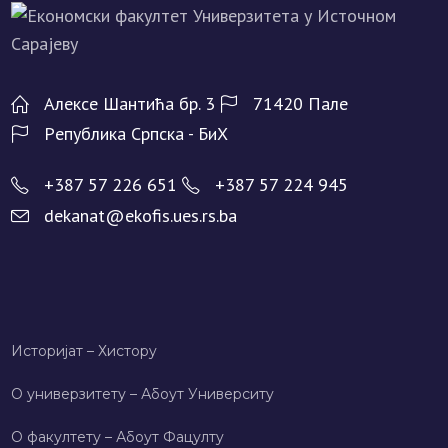
Алeксe Шантића бр. 3
71420 Палe
Рeпублика Српска - БиХ
+387 57 226 651
+387 57 224 945
dekanat@ekofis.ues.rs.ba
Историјат – Хисторy
О универзитету – Абоут Университy
О факултету – Абоут Фацултy