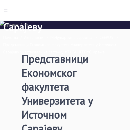
Економски факултет Пале
Универзитета у Источном
Сарајеву
Почетна
/
Активности
/
Међународна сарадња
/
CEEPUS
/
Представници Економског факултета Универзитета у Источном
Сарајеву учествовали на састанку #ТАСА ЦЕЕПУС мреже
Представници
Економског
факултета
Универзитета у
Источном
Сарајеву