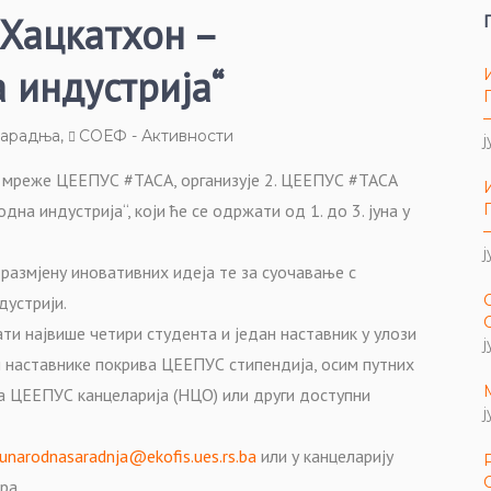
Хацкатхон –
 индустрија“
сарадња
,
СОЕФ - Активности
ј
у мреже ЦЕЕПУС #ТАСА, организује 2. ЦЕЕПУС #ТАСА
а индустрија“, који ће се одржати од 1. до 3. јуна у
ј
 размјену иновативних идеја те за суочавање с
дустрији.
ти највише четири студента и један наставник у улози
ј
 наставнике покрива ЦЕЕПУС стипендија, осим путних
а ЦЕЕПУС канцеларија (НЦО) или други доступни
ј
unarodnasaradnja@ekofis.ues.rs.ba
или у канцеларију
ра.