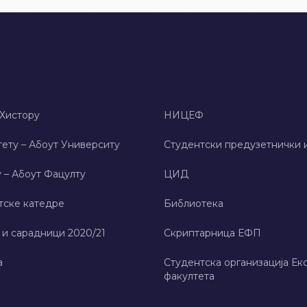
 Хисторy
НИЦЕФ
ету – Абоут Университy
Студентски предузетнички 
 – Абоут Фацултy
ЦИД
тске катедре
Библиотека
 и сарадници 2020/21
Скриптарница ЕФП
а
Студентска организација Ек
факултета