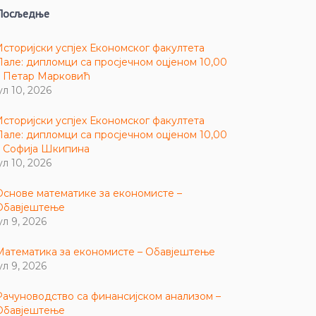
Посљедње
Историјски успјех Економског факултета
Пале: дипломци са просјечном оцјеном 10,00
– Петар Марковић
ул 10, 2026
Историјски успјех Економског факултета
Пале: дипломци са просјечном оцјеном 10,00
– Софија Шкипина
ул 10, 2026
Основе математике за економисте –
Обавјештење
ул 9, 2026
Математика за економисте – Обавјештење
ул 9, 2026
Рачуноводство са финансијском анализом –
Обавјештење