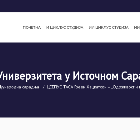
ПОЧЕТНА
И ЦИКЛУС СТУДИЈА
ИИ ЦИКЛУС СТУДИЈА
ИИ
Универзитета у Источном Сар
еђународна сарадња
/
ЦЕЕПУС ТАСА Греен Хацкатхон – „Одрживост и 