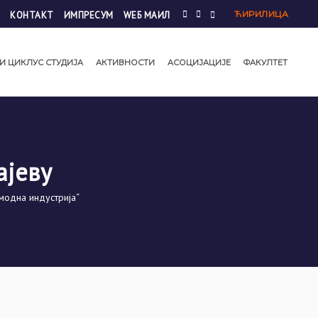
ЋИРИЛИЦА
КОНТАКТ
ИМПРЕСУМ
WЕБ МАИЛ
И ЦИКЛУС СТУДИЈА
АКТИВНОСТИ
АСОЦИЈАЦИЈЕ
ФАКУЛТЕТ
ајеву
модна индустрија“