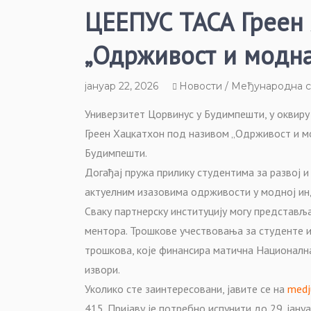
ЦЕЕПУС ТАСА Греен 
„Одрживост и модна
јануар 22, 2026
Новости / Међународна 
Универзитет Цорвинус у Будимпешти, у оквир
Греен Хацкатхон под називом „Одрживост и модн
Будимпешти.
Догађај пружа прилику студентима за развој и
актуелним изазовима одрживости у модној ин
Сваку партнерску институцију могу представља
ментора. Трошкове учествовања за студенте и
трошкова, које финансира матична Националн
извори.
Уколико сте заинтересовани, јавите се на
medj
415. Пријаву је потребно испунити до 29. јануа