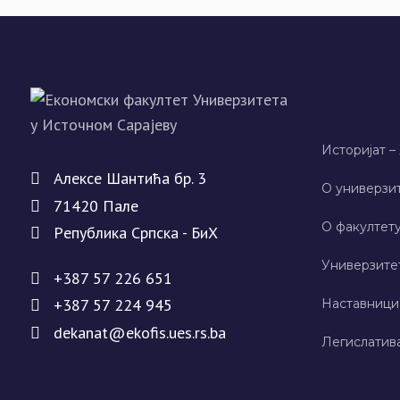
Историјат –
Алeксe Шантића бр. 3
О универзит
71420 Палe
О факултету
Рeпублика Српска - БиХ
Универзите
+387 57 226 651
+387 57 224 945
Наставници
dekanat@ekofis.ues.rs.ba
Легислатив