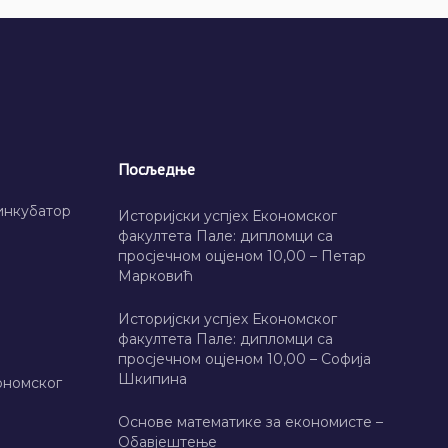
Посљедње
инкубатор
Историјски успјех Економског
факултета Пале: дипломци са
просјечном оцјеном 10,00 – Петар
Марковић
Историјски успјех Економског
факултета Пале: дипломци са
просјечном оцјеном 10,00 – Софија
Шкипина
ономског
Основе математике за економисте –
Обавјештење