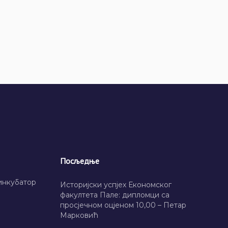
Посљедње
инкубатор
Историјски успјех Економског
факултета Пале: дипломци са
просјечном оцјеном 10,00 – Петар
Марковић