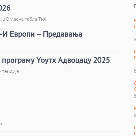
026
а
,
Огласна табла ТиХ
Ј-И Европи – Предавања
ј
 програму Yоутх Адвоцацy 2025
ј
ипендије
ј
ј
а