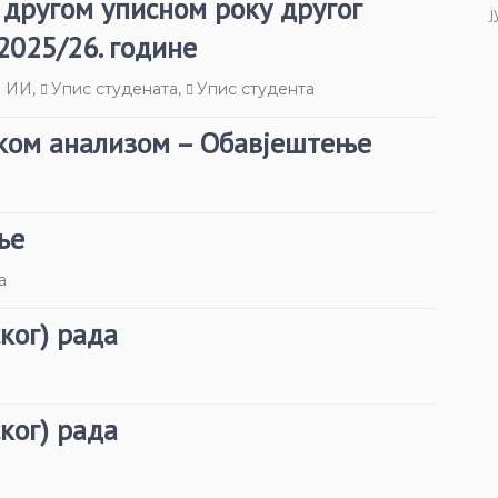
 другом уписном року другог
ј
2025/26. године
а ИИ
,
Упис студената
,
Упис студента
ском анализом – Обавјештење
ње
а
ког) рада
ког) рада