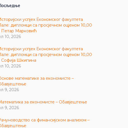
Посљедње
Историјски успјех Економског факултета
Пале: дипломци са просјечном оцјеном 10,00
– Петар Марковић
ул 10, 2026
Историјски успјех Економског факултета
Пале: дипломци са просјечном оцјеном 10,00
– Софија Шкипина
ул 10, 2026
Основе математике за економисте –
Обавјештење
ул 9, 2026
Математика за економисте – Обавјештење
ул 9, 2026
Рачуноводство са финансијском анализом –
Обавјештење