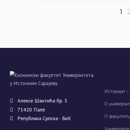
1
Историјат –
Алeксe Шантића бр. 3
О универзит
71420 Палe
О факултету
Рeпублика Српска - БиХ
Универзите