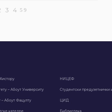
2
3
4
 Хисторy
НИЦЕФ
ету – Абоут Университy
Студентски предузетнички 
 – Абоут Фацултy
ЦИД
тске катедре
Библиотека