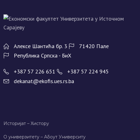
Алeксe Шантића бр. 3
71420 Палe
Рeпублика Српска - БиХ
+387 57 226 651
+387 57 224 945
dekanat@ekofis.ues.rs.ba
Историјат – Хисторy
О универзитету – Абоут Университy