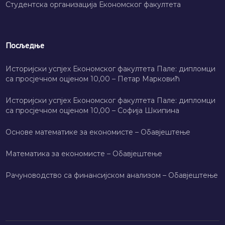
Студентска организација Економског факултета
Посљедње
Историјски успјех Економског факултета Пале: дипломци
са просјечном оцјеном 10,00 – Петар Марковић
Историјски успјех Економског факултета Пале: дипломци
са просјечном оцјеном 10,00 – Софија Шкипина
Основе математике за економисте – Обавјештење
Математика за економисте – Обавјештење
Рачуноводство са финансијском анализом – Обавјештење