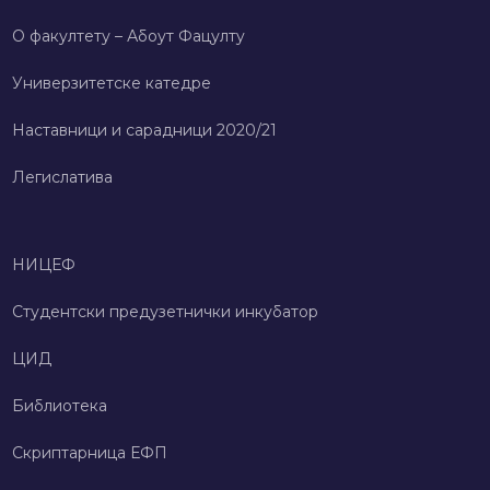
О факултету – Абоут Фацултy
Универзитетске катедре
Наставници и сарадници 2020/21
Легислатива
НИЦЕФ
Студентски предузетнички инкубатор
ЦИД
Библиотека
Скриптарница ЕФП