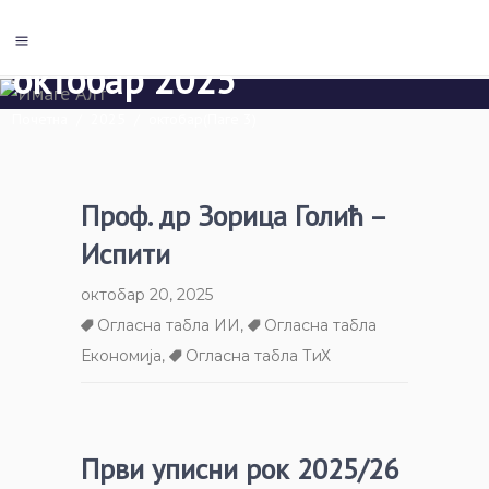
октобар 2025
Почетна
/
2025
/
октобар
(Паге 3)
Проф. др Зорица Голић –
Испити
октобар 20, 2025
Огласна табла ИИ
,
Огласна табла
Економија
,
Огласна табла ТиХ
Први уписни рок 2025/26