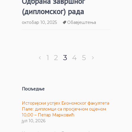
Одбрана завршног
(дипломског) рада
октобар 10, 2025
Обавјештења
1
2
3
4
5
Посљедње
Историјски успјех Економског факултета
Пале: дипломци са просјечном оцјеном
10,00 – Петар Марковић
јул 10, 2026