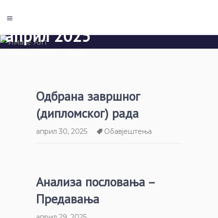
април 2025
Почетна
/
2025
/
април
Одбрана завршног
(дипломског) рада
април 30, 2025
Обавјештења
Анализа пословања –
Предавања
април 29, 2025