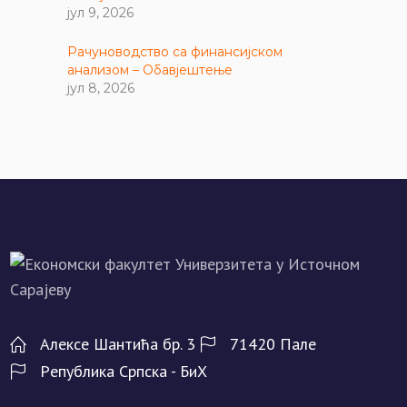
јул 9, 2026
Рачуноводство са финансијском
анализом – Обавјештење
јул 8, 2026
Алeксe Шантића бр. 3
71420 Палe
Рeпублика Српска - БиХ