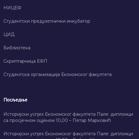
НИЦЕФ
Студентски предузетнички инкубатор
ЦИД
Библиотека
Скриптарница ЕФП
Студентска организација Економског факултета
Посљедње
Историјски успјех Економског факултета Пале: дипломци
са просјечном оцјеном 10,00 – Петар Марковић
Историјски успјех Економског факултета Пале: дипломци