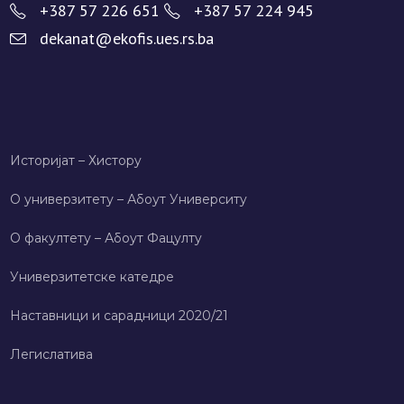
+387 57 226 651
+387 57 224 945
dekanat@ekofis.ues.rs.ba
Историјат – Хисторy
О универзитету – Абоут Университy
О факултету – Абоут Фацултy
Универзитетске катедре
Наставници и сарадници 2020/21
Легислатива