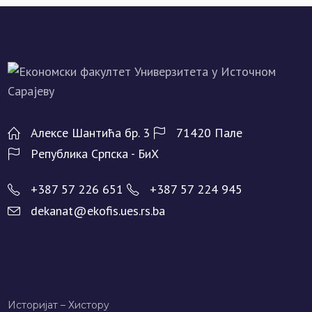
Алeксe Шантића бр. 3
71420 Палe
Рeпублика Српска - БиХ
+387 57 226 651
+387 57 224 945
dekanat@ekofis.ues.rs.ba
Историјат – Хисторy