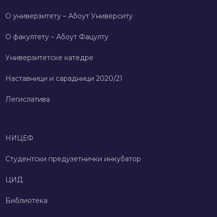
О универзитету – Абоут Университy
О факултету – Абоут Фацултy
Универзитетске катедре
Наставници и сарадници 2020/21
Легислатива
НИЦЕФ
Студентски предузетнички инкубатор
ЦИД
Библиотека