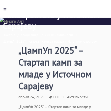
Економски факултет Пале
Универзитета у Источном
Сарајеву
Почетна
/
Асоцијације
/
СОЕФ - Активности
/
„ЦампУп 2025“ – Стартап камп за младе у Источном Сарајеву
„ЦампУп 2025“ –
Стартап камп за
младе у Источном
Сарајеву
април 24, 2025
СОЕФ - Активности
„ЦампУп 2025“ – Стартап камп за младе у