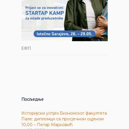
ЕФП
Посљедње
Историјски успјех Економског факултета
Пале: дипломци са просјечном оцјеном
10,00 – Петар Марковић