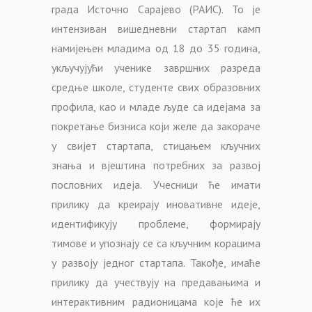
града Источно Сарајево (РАИС). То је
интензиван вишедневни стартап камп
намијењен младима од 18 до 35 година,
укључујући ученике завршних разреда
средње школе, студенте свих образовних
профила, као и младе људе са идејама за
покретање бизниса који желе да закораче
у свијет стартапа, стицањем кључних
знања и вјештина потребних за развој
пословних идеја. Учесници ће имати
прилику да креирају иновативне идеје,
идентификују проблеме, формирају
тимове и упознају се са кључним корацима
у развоју једног стартапа. Такође, имаће
прилику да учествују на предавањима и
интерактивним радионицама које ће их