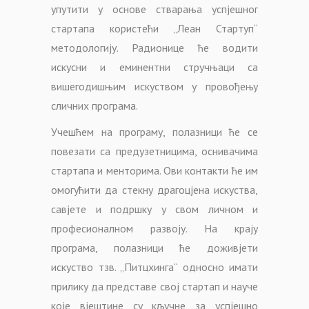
упутити у основе стварања успјешног
стартапа користећи „Леан Стартуп“
методологију. Радионице ће водити
искусни и еминентни стручњаци са
вишегодишњим искуством у провођењу
сличних програма.
Учешћем на програму, полазници ће се
повезати са предузетницима, оснивачима
стартапа и менторима. Ови контакти ће им
омогућити да стекну драгоцјена искуства,
савјете и подршку у свом личном и
професионалном развоју. На крају
програма, полазници ће доживјети
искуство тзв. „Питцхинга“ односно имати
прилику да представе свој стартап и науче
које вјештине су кључне за успјешно