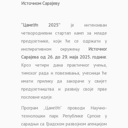
Источном Сарајеву
“ЦампУп 2025”
је интензиван
четвородневни стартап камп за младе
предузетнике, који ће се одржати у
инспиративном окружењу
Источног
Сарајева од 26. до 29. маја 2025. године
.
Кроз четири дана практичног учења,
тимског рада и повезивања, учесници ће
имати прилику да закораче у свијет
предузетништва и развију своје прве
пословне идеје.
Програм „ЦампУп“ проводи Научно-
технолошки парк Републике Српске у
сарадњи са Градском развојном агенцијом