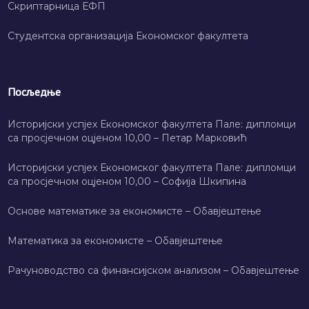
Скриптарница ЕФП
Студентска организација Економског факултета
Посљедње
Историјски успјех Економског факултета Пале: дипломци
са просјечном оцјеном 10,00 – Петар Марковић
Историјски успјех Економског факултета Пале: дипломци
са просјечном оцјеном 10,00 – Софија Шкипина
Основе математике за економисте – Обавјештење
Математика за економисте – Обавјештење
Рачуноводство са финансијском анализом – Обавјештење