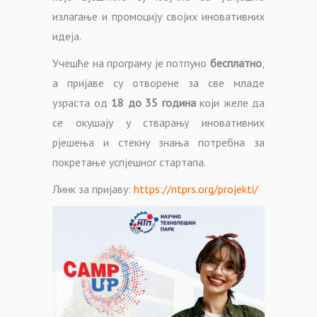
излагање и промоцију својих иновативних
идеја.
Учешће на програму је потпуно
бесплатно
,
а пријаве су отворене за све младе
узраста од
18 до 35 година
који желе да
се окушају у стварању иновативних
рјешења и стекну знања потребна за
покретање успјешног стартапа.
Линк за пријаву:
https://ntprs.org/projekti/