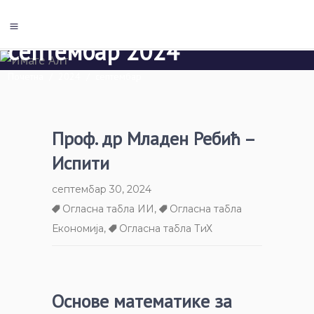
септембар 2024
Почетна
/
2024
/
септембар
Проф. др Младен Ребић –
Испити
септембар 30, 2024
Огласна табла ИИ
,
Огласна табла
Економија
,
Огласна табла ТиХ
Основе математике за