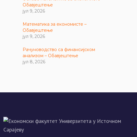
Обавјештење
јул 9, 2026
Математика за економисте –
Обавјештење
јул 9, 2026
Рачуноводство са финансијском
анализом – Обавјештење
јул 8, 2026