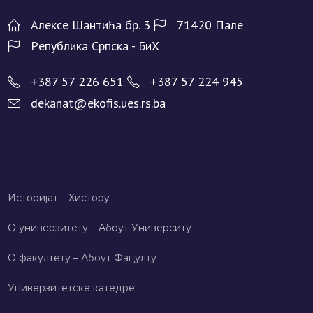
Алeксe Шантића бр. 3
71420 Палe
Рeпублика Српска - БиХ
+387 57 226 651
+387 57 224 945
dekanat@ekofis.ues.rs.ba
Историјат – Хисторy
О универзитету – Абоут Университy
О факултету – Абоут Фацултy
Универзитетске катедре