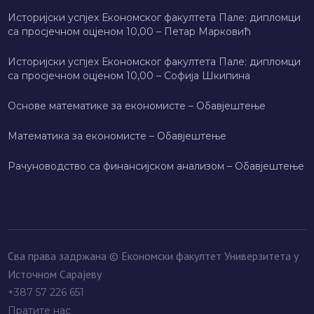
Историјски успјех Економског факултета Пале: дипломци
са просјечном оцјеном 10,00 – Петар Марковић
Историјски успјех Економског факултета Пале: дипломци
са просјечном оцјеном 10,00 – Софија Шкипина
Основе математике за економисте – Обавјештење
Математика за економисте – Обавјештење
Рачуноводство са финансијском анализом – Обавјештење
Сва права задржана © Економски факултет Универзитета у
Источном Сарајеву
+387 57 226 651
Пратите нас