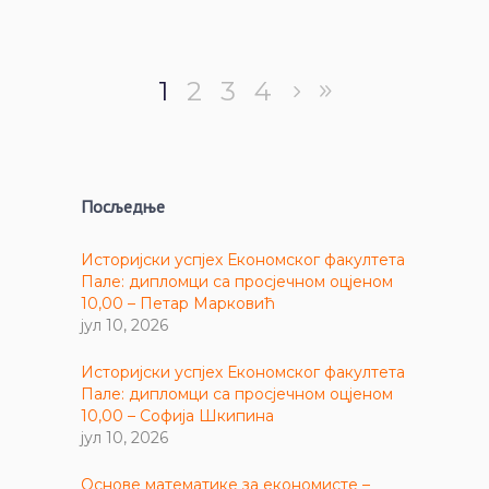
1
2
3
4
Посљедње
Историјски успјех Економског факултета
Пале: дипломци са просјечном оцјеном
10,00 – Петар Марковић
јул 10, 2026
Историјски успјех Економског факултета
Пале: дипломци са просјечном оцјеном
10,00 – Софија Шкипина
јул 10, 2026
Основе математике за економисте –