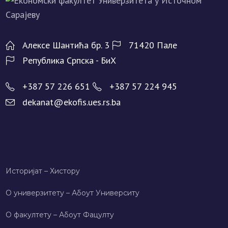
Алeксe Шантића бр. 3
71420 Палe
Рeпублика Српска - БиХ
+387 57 226 651
+387 57 224 945
dekanat@ekofis.ues.rs.ba
Историјат – Хисторy
О универзитету – Абоут Университy
О факултету – Абоут Фацултy