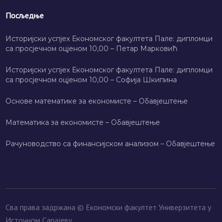
Посљедње
Историјски успјех Економског факултета Пале: дипломци
са просјечном оцјеном 10,00 – Петар Марковић
Историјски успјех Економског факултета Пале: дипломци
са просјечном оцјеном 10,00 – Софија Шкипина
Основе математике за економисте – Обавјештење
Математика за економисте – Обавјештење
Рачуноводство са финансијском анализом – Обавјештење
Сва права задржана © Економски факултет Универзитета у
Источном Сарајеву