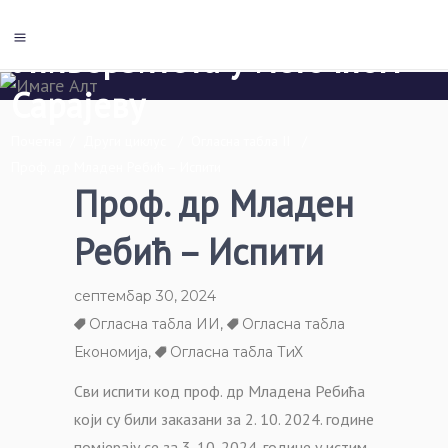
Економски факултет Пале
Универзитета у Источном
Сарајеву
Почетна
/
Други циклус
/
Огласна табла II
/
Проф. др Младен Ребић – Испити
Проф. др Младен
Ребић – Испити
септембар 30, 2024
Огласна табла ИИ
,
Огласна табла
Економија
,
Огласна табла ТиХ
Сви испити код проф. др Младена Ребића
који су били заказани за 2. 10. 2024. године
помјерају се за 3. 10. 2024. године у истим