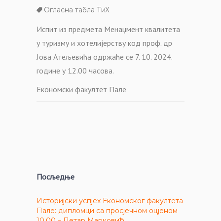
Огласна табла ТиХ
Испит из предмета Менаџмент квалитета
у туризму и хотелијерству код проф. др
Јова Атељевића одржаће се 7. 10. 2024.
године у 12.00 часова.
Економски факултет Пале
Посљедње
Историјски успјех Економског факултета
Пале: дипломци са просјечном оцјеном
10,00 – Петар Марковић