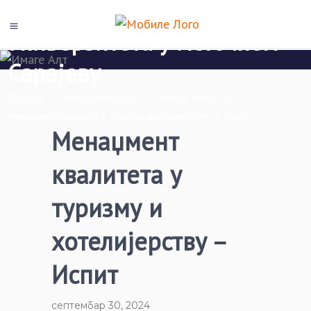
Економски факултет Пале
Универзитета у Источном
Сарајеву
Почетна
/
Огласна табла ТиХ
/
Огласна табла ТиХ
/
Менаџмент квалитета у туризму и хотелијерству – Испит
Менаџмент
квалитета у
туризму и
хотелијерству –
Испит
септембар 30, 2024