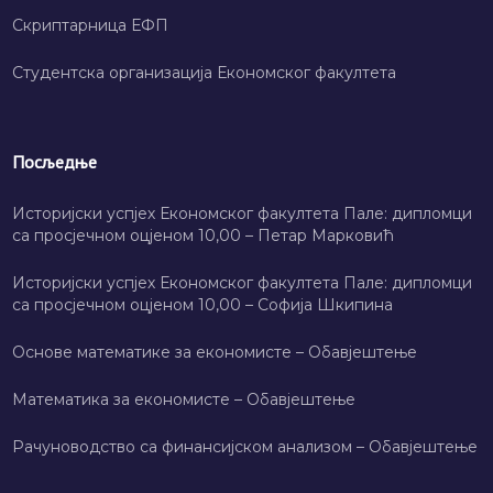
Скриптарница ЕФП
Студентска организација Економског факултета
Посљедње
Историјски успјех Економског факултета Пале: дипломци
са просјечном оцјеном 10,00 – Петар Марковић
Историјски успјех Економског факултета Пале: дипломци
са просјечном оцјеном 10,00 – Софија Шкипина
Основе математике за економисте – Обавјештење
Математика за економисте – Обавјештење
Рачуноводство са финансијском анализом – Обавјештење