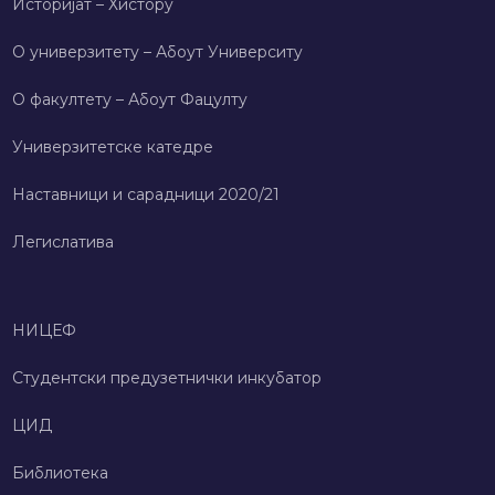
Историјат – Хисторy
О универзитету – Абоут Университy
О факултету – Абоут Фацултy
Универзитетске катедре
Наставници и сарадници 2020/21
Легислатива
НИЦЕФ
Студентски предузетнички инкубатор
ЦИД
Библиотека