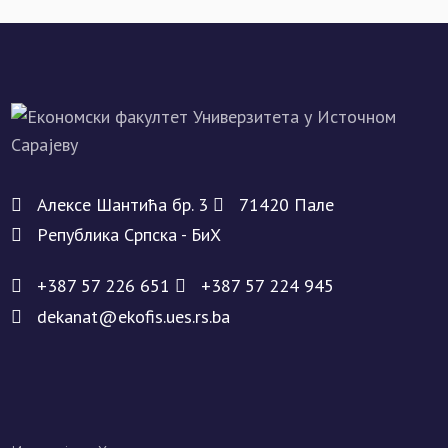
Алeксe Шантића бр. 3
71420 Палe
Рeпублика Српска - БиХ
+387 57 226 651
+387 57 224 945
dekanat@ekofis.ues.rs.ba