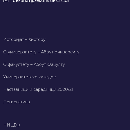
dekanat@ekofis.ues.rs.ba
Историјат – Хисторy
О универзитету – Абоут Университy
О факултету – Абоут Фацултy
Универзитетске катедре
Наставници и сарадници 2020/21
Легислатива
НИЦЕФ