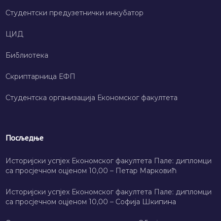
Студентски предузетнички инкубатор
ЦИД
Библиотека
Скриптарница ЕФП
Студентска организација Економског факултета
Посљедње
Историјски успјех Економског факултета Пале: дипломци
са просјечном оцјеном 10,00 – Петар Марковић
Историјски успјех Економског факултета Пале: дипломци
са просјечном оцјеном 10,00 – Софија Шкипина