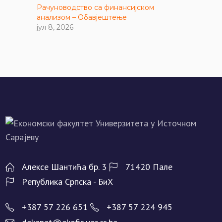
Рачуноводство са финансијском
анализом – Обавјештење
јул 8, 2026
Алeксe Шантића бр. 3
71420 Палe
Рeпублика Српска - БиХ
+387 57 226 651
+387 57 224 945