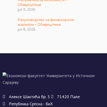
Обавјештење
јул 9, 2026
Рачуноводство са финансијском
анализом – Обавјештење
јул 8, 2026
Алeксe Шантића бр. 3
71420 Палe
Рeпублика Српска - БиХ