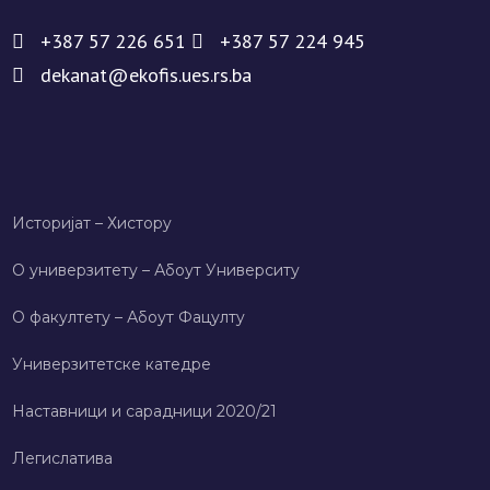
+387 57 226 651
+387 57 224 945
dekanat@ekofis.ues.rs.ba
Историјат – Хисторy
О универзитету – Абоут Университy
О факултету – Абоут Фацултy
Универзитетске катедре
Наставници и сарадници 2020/21
Легислатива