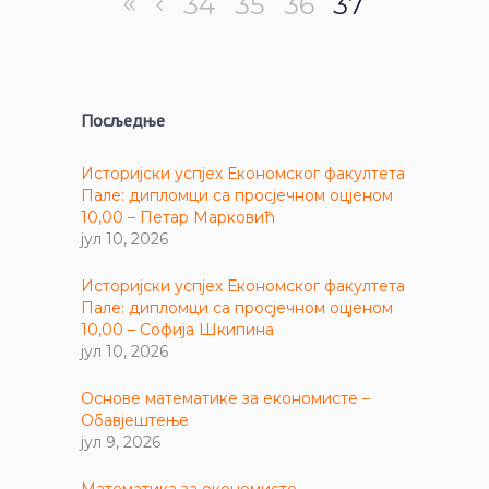
34
35
36
37
Посљедње
Историјски успјех Економског факултета
Пале: дипломци са просјечном оцјеном
10,00 – Петар Марковић
јул 10, 2026
Историјски успјех Економског факултета
Пале: дипломци са просјечном оцјеном
10,00 – Софија Шкипина
јул 10, 2026
Основе математике за економисте –
Обавјештење
јул 9, 2026
Математика за економисте –