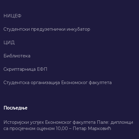
НИЦЕФ
Студентски предузетнички инкубатор
ЦИД
Библиотека
Скриптарница ЕФП
Студентска организација Економског факултета
Посљедње
Историјски успјех Економског факултета Пале: дипломци
са просјечном оцјеном 10,00 – Петар Марковић