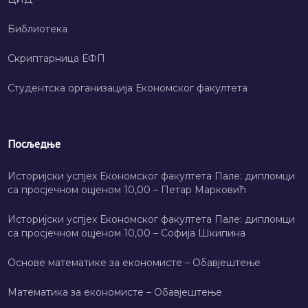
Библиотека
Скриптарница ЕФП
Студентска организација Економског факултета
Посљедње
Историјски успјех Економског факултета Пале: дипломци
са просјечном оцјеном 10,00 – Петар Марковић
Историјски успјех Економског факултета Пале: дипломци
са просјечном оцјеном 10,00 – Софија Шкипина
Основе математике за економисте – Обавјештење
Математика за економисте – Обавјештење