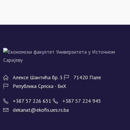
Алeксe Шантића бр. 3
71420 Палe
Рeпублика Српска - БиХ
+387 57 226 651
+387 57 224 945
dekanat@ekofis.ues.rs.ba