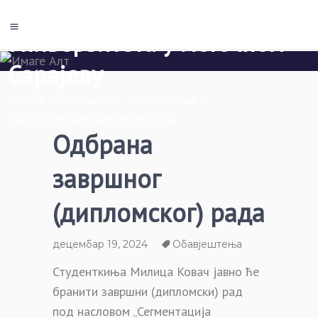
Економски факултет Пале
Универзитета у Источном
Сарајеву
Почетна
/
Обавјештења
/
Обавјештења
/
Одбрана завршног (дипломског) рада
Одбрана
завршног
(дипломског) рада
децембар 19, 2024
Обавјештења
Студенткиња Милица Ковач јавно ће
бранити завршни (дипломски) рад
под насловом „Сегментација