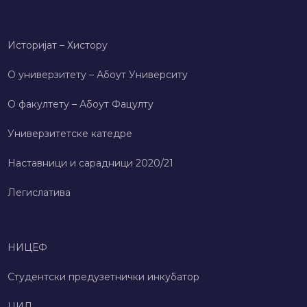
Историјат – Хисторy
О универзитету – Абоут Университy
О факултету – Абоут Фацултy
Универзитетске катедре
Наставници и сарадници 2020/21
Легислатива
НИЦЕФ
Студентски предузетнички инкубатор
ЦИД