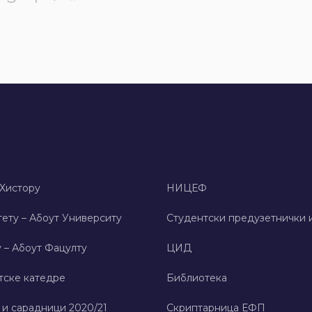
 Хисторy
НИЦЕФ
ету – Абоут Университy
Студентски предузетнички 
 – Абоут Фацултy
ЦИД
тске катедре
Библиотека
 и сарадници 2020/21
Скриптарница ЕФП