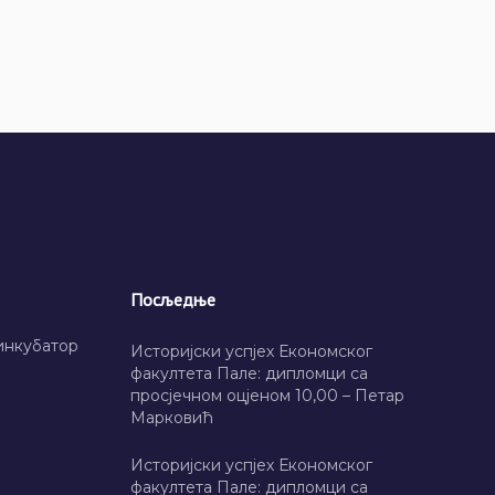
Посљедње
инкубатор
Историјски успјех Економског
факултета Пале: дипломци са
просјечном оцјеном 10,00 – Петар
Марковић
Историјски успјех Економског
факултета Пале: дипломци са