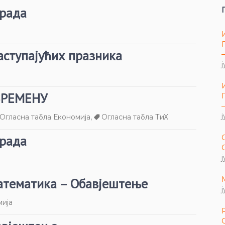
 рада
аступајућих празника
ј
ВРЕМЕНУ
ј
Огласна табла Економија
,
Огласна табла ТиХ
 рада
ј
атематика – Обавјештење
ј
мија