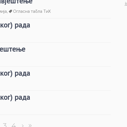
бавјештење
ј
мија
,
Огласна табла ТиХ
ког) рада
јештење
ког) рада
ког) рада
3
4