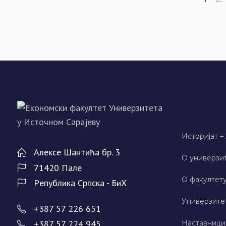
Историјат –
Алeксe Шантића бр. 3
О универзит
71420 Палe
О факултету
Рeпублика Српска - БиХ
Универзите
+387 57 226 651
+387 57 224 945
Наставници