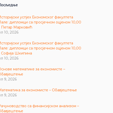
Посљедње
Историјски успјех Економског факултета
Пале: дипломци са просјечном оцјеном 10,00
– Петар Марковић
ул 10, 2026
Историјски успјех Економског факултета
Пале: дипломци са просјечном оцјеном 10,00
– Софија Шкипина
ул 10, 2026
Основе математике за економисте –
Обавјештење
ул 9, 2026
Математика за економисте – Обавјештење
ул 9, 2026
Рачуноводство са финансијском анализом –
Обавјештење