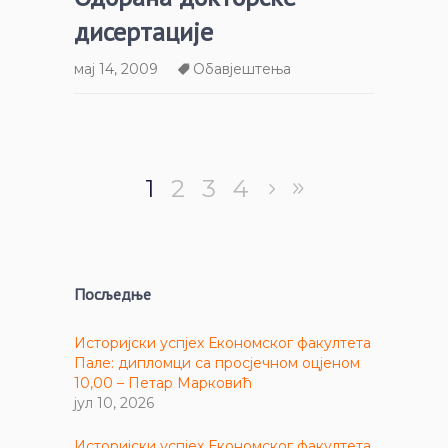
дисертације
мај 14, 2009
Обавјештења
1
2
3
4
Посљедње
Историјски успјех Економског факултета
Пале: дипломци са просјечном оцјеном
10,00 – Петар Марковић
јул 10, 2026
Историјски успјех Економског факултета