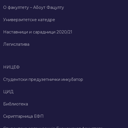
О факултету – Абоут Фацултy
Универзитетске катедре
Наставници и сарадници 2020/21
Легислатива
НИЦЕФ
Студентски предузетнички инкубатор
ЦИД
Библиотека
Скриптарница ЕФП