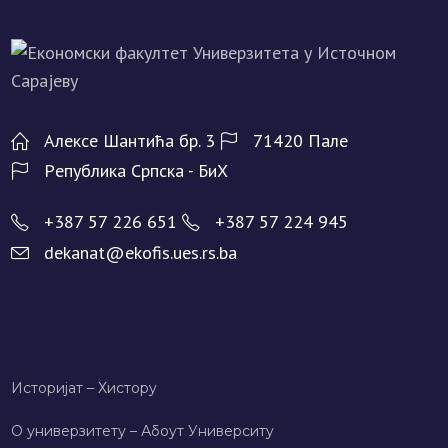
Алeксe Шантића бр. 3
71420 Палe
Рeпублика Српска - БиХ
+387 57 226 651
+387 57 224 945
dekanat@ekofis.ues.rs.ba
Историјат – Хисторy
О универзитету – Абоут Университy