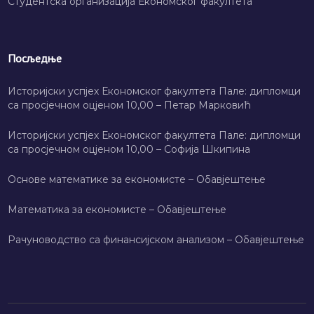
Студентска организација Економског факултета
Посљедње
Историјски успјех Економског факултета Пале: дипломци
са просјечном оцјеном 10,00 – Петар Марковић
Историјски успјех Економског факултета Пале: дипломци
са просјечном оцјеном 10,00 – Софија Шкипина
Основе математике за економисте – Обавјештење
Математика за економисте – Обавјештење
Рачуноводство са финансијском анализом – Обавјештење