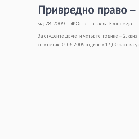
Привредно право – 
мај 28, 2009
Огласна табла Економија
За студенте друге
и четврте
године – 2. кви
се у петак 05.06.2009.године у 13,00 часова у 