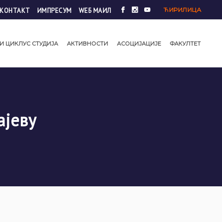
ЋИРИЛИЦА
КОНТАКТ
ИМПРЕСУМ
WЕБ МАИЛ
И ЦИКЛУС СТУДИЈА
АКТИВНОСТИ
АСОЦИЈАЦИЈЕ
ФАКУЛТЕТ
ајеву