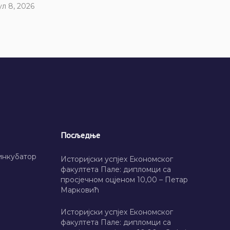
ул 8, 2026
Посљедње
инкубатор
Историјски успјех Економског
факултета Пале: дипломци са
просјечном оцјеном 10,00 – Петар
Марковић
Историјски успјех Економског
факултета Пале: дипломци са