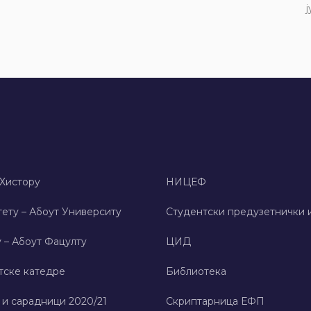
ј
 Хисторy
НИЦЕФ
ету – Абоут Университy
Студентски предузетнички 
 – Абоут Фацултy
ЦИД
тске катедре
Библиотека
 и сарадници 2020/21
Скриптарница ЕФП