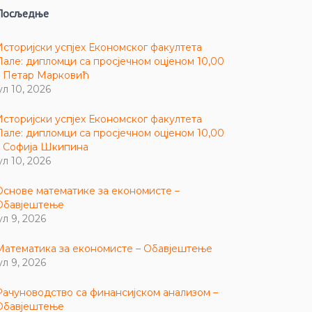
Посљедње
Историјски успјех Економског факултета
Пале: дипломци са просјечном оцјеном 10,00
– Петар Марковић
ул 10, 2026
Историјски успјех Економског факултета
Пале: дипломци са просјечном оцјеном 10,00
– Софија Шкипина
ул 10, 2026
Основе математике за економисте –
Обавјештење
ул 9, 2026
Математика за економисте – Обавјештење
ул 9, 2026
Рачуноводство са финансијском анализом –
Обавјештење