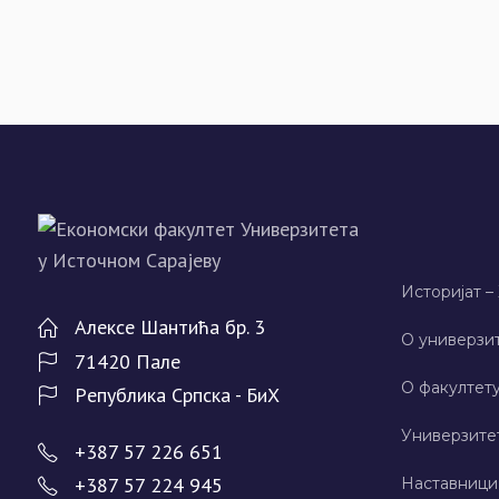
Историјат –
Алeксe Шантића бр. 3
О универзит
71420 Палe
О факултету
Рeпублика Српска - БиХ
Универзите
+387 57 226 651
+387 57 224 945
Наставници