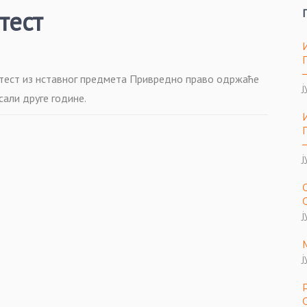
тест
з тест из нставног предмета Привредно право одржаће
ј
сали друге године.
ј
ј
ј