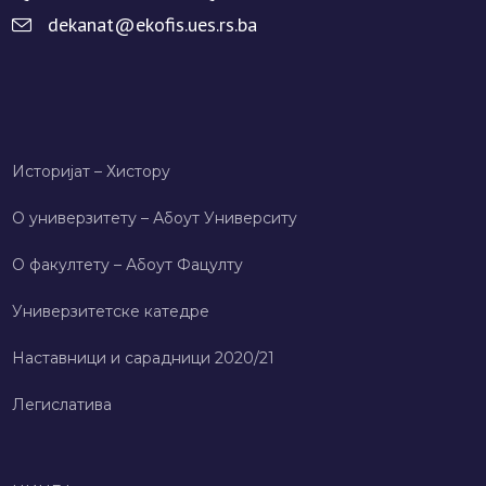
dekanat@ekofis.ues.rs.ba
Историјат – Хисторy
О универзитету – Абоут Университy
О факултету – Абоут Фацултy
Универзитетске катедре
Наставници и сарадници 2020/21
Легислатива