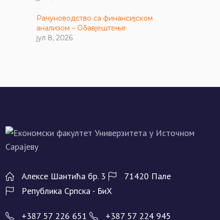
Рачуноводство са финансијском
анализом – Обавјештење
јул 8, 2026
Алeксe Шантића бр. 3
71420 Палe
Рeпублика Српска - БиХ
+387 57 226 651
+387 57 224 945