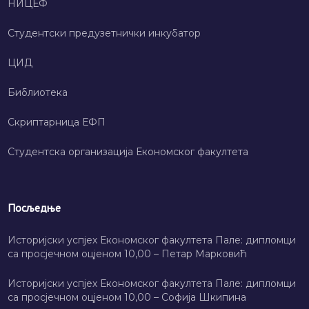
НИЦЕФ
Студентски предузетнички инкубатор
ЦИД
Библиотека
Скриптарница ЕФП
Студентска организација Економског факултета
Посљедње
Историјски успјех Економског факултета Пале: дипломци
са просјечном оцјеном 10,00 – Петар Марковић
Историјски успјех Економског факултета Пале: дипломци
са просјечном оцјеном 10,00 – Софија Шкипина