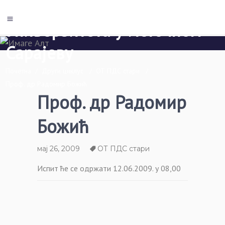
Економски факултет Пале
Универзитета у Источном
Сарајеву
Почетна
/
Други циклус
/
ОТ ПДС стари
/
Проф. др Радомир Божић
Проф. др Радомир
Божић
мај 26, 2009
ОТ ПДС стари
Испит ће се одржати 12.06.2009. у 08,00