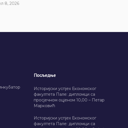
ул 8, 2026
Посљедње
инкубатор
Историјски успјех Економског
факултета Пале: дипломци са
просјечном оцјеном 10,00 – Петар
Марковић
Историјски успјех Економског
факултета Пале: дипломци са