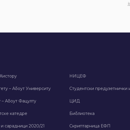
ј
 Хисторy
НИЦЕФ
ету – Абоут Университy
Студентски предузетнички 
 – Абоут Фацултy
ЦИД
тске катедре
Библиотека
 и сарадници 2020/21
Скриптарница ЕФП