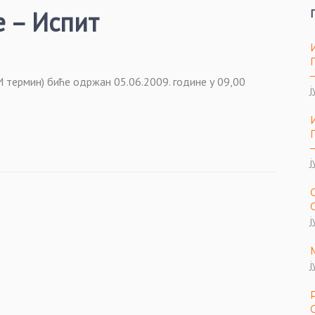
 – Испит
ермин) биће одржан 05.06.2009. године у 09,00
ј
ј
ј
ј