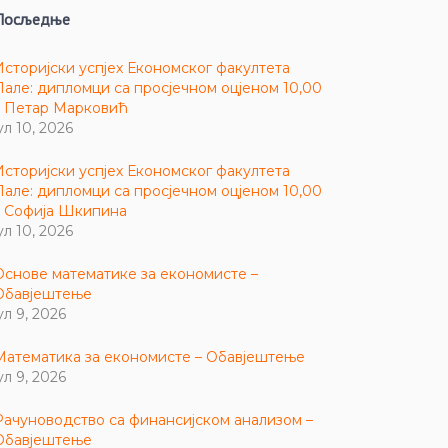
Посљедње
Историјски успјех Економског факултета
Пале: дипломци са просјечном оцјеном 10,00
– Петар Марковић
ул 10, 2026
Историјски успјех Економског факултета
Пале: дипломци са просјечном оцјеном 10,00
– Софија Шкипина
ул 10, 2026
Основе математике за економисте –
Обавјештење
ул 9, 2026
Математика за економисте – Обавјештење
ул 9, 2026
Рачуноводство са финансијском анализом –
Обавјештење