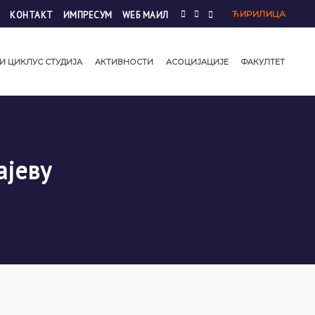
ЋИРИЛИЦА
КОНТАКТ
ИМПРЕСУМ
WЕБ МАИЛ
И ЦИКЛУС СТУДИЈА
АКТИВНОСТИ
АСОЦИЈАЦИЈЕ
ФАКУЛТЕТ
ајеву