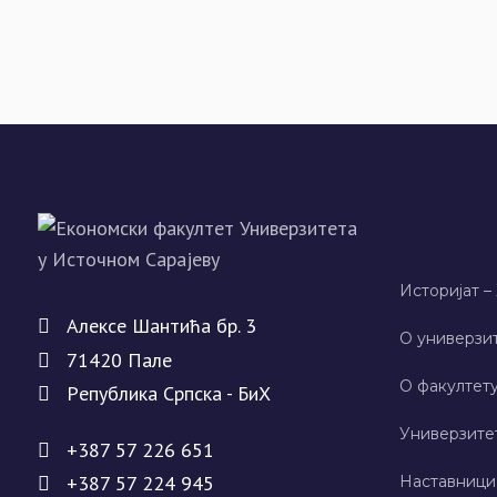
Историјат –
Алeксe Шантића бр. 3
О универзит
71420 Палe
О факултету
Рeпублика Српска - БиХ
Универзите
+387 57 226 651
+387 57 224 945
Наставници