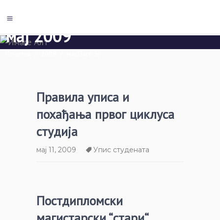
мај 2009
Почетна
/
2009
/
мај
(Паге 5)
Правила уписа и
похађања првог циклуса
студија
мај 11, 2009
Упис студената
Постдипломски
магистарски “стари“