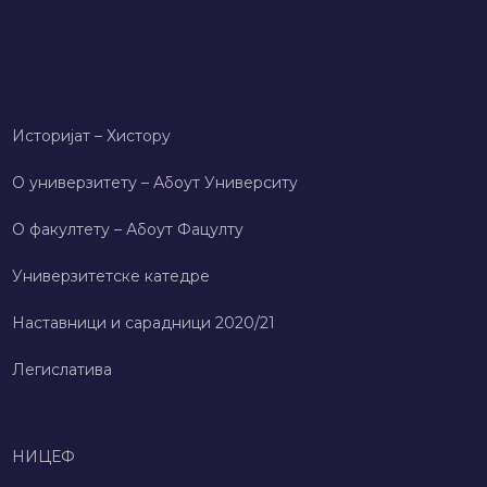
Историјат – Хисторy
О универзитету – Абоут Университy
О факултету – Абоут Фацултy
Универзитетске катедре
Наставници и сарадници 2020/21
Легислатива
НИЦЕФ