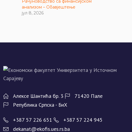
Рачуноводство са финансијском
анализом – Обавјештење
јул 8, 2026
Алeксe Шантића бр. 3
71420 Палe
Рeпублика Српска - БиХ
+387 57 226 651
+387 57 224 945
dekanat@ekofis.ues.rs.ba