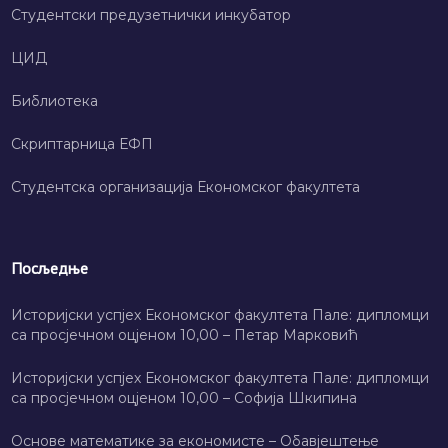
Студентски предузетнички инкубатор
ЦИД
Библиотека
Скриптарница ЕФП
Студентска организација Економског факултета
Посљедње
Историјски успјех Економског факултета Пале: дипломци
са просјечном оцјеном 10,00 – Петар Марковић
Историјски успјех Економског факултета Пале: дипломци
са просјечном оцјеном 10,00 – Софија Шкипина
Основе математике за економисте – Обавјештење