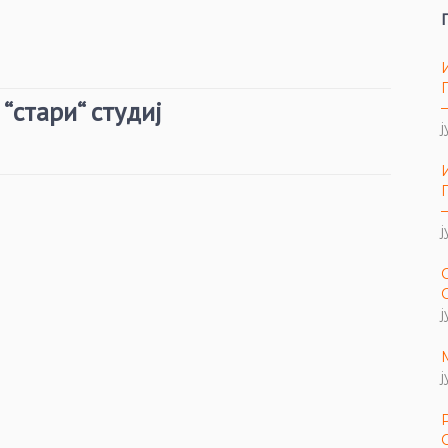
“стари“ студиј
ј
ј
ј
ј