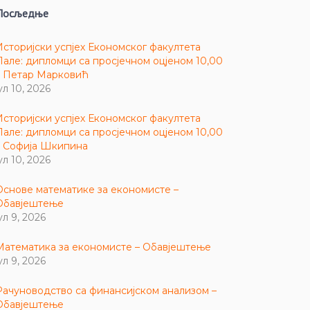
Посљедње
Историјски успјех Економског факултета
Пале: дипломци са просјечном оцјеном 10,00
– Петар Марковић
ул 10, 2026
Историјски успјех Економског факултета
Пале: дипломци са просјечном оцјеном 10,00
– Софија Шкипина
ул 10, 2026
Основе математике за економисте –
Обавјештење
ул 9, 2026
Математика за економисте – Обавјештење
ул 9, 2026
Рачуноводство са финансијском анализом –
Обавјештење