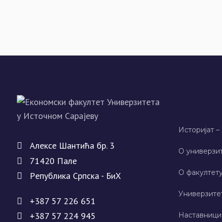
Историјат –
Алeксe Шантића бр. 3
О универзит
71420 Палe
О факултету
Рeпублика Српска - БиХ
Универзите
+387 57 226 651
+387 57 224 945
Наставници