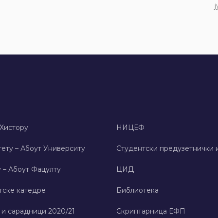
ј
 Хисторy
НИЦЕФ
ету – Абоут Университy
Студентски предузетнички 
 – Абоут Фацултy
ЦИД
тске катедре
Библиотека
 и сарадници 2020/21
Скриптарница ЕФП