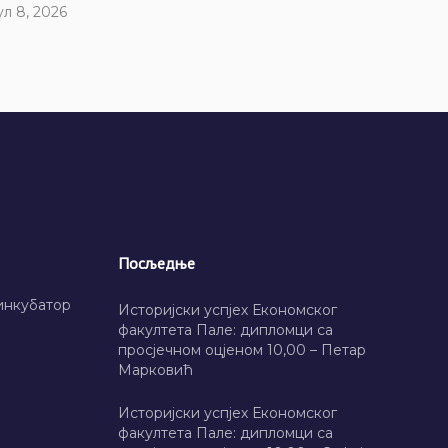
ул 8, 2026
Посљедње
инкубатор
Историјски успјех Економског
факултета Пале: дипломци са
просјечном оцјеном 10,00 – Петар
Марковић
Историјски успјех Економског
факултета Пале: дипломци са