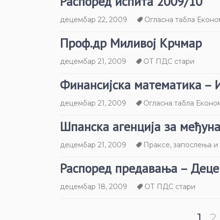
Распоред испита 2009/10
децембар 22, 2009
Огласна табла Еконо
Проф.др Миливој Крчмар
децембар 21, 2009
ОТ ПДС стари
Финансијска математика – 
децембар 21, 2009
Огласна табла Еконо
Шпанска агенција за међун
децембар 21, 2009
Праксе, запослења и
Распоред предавања – Деце
децембар 18, 2009
ОТ ПДС стари
1
2