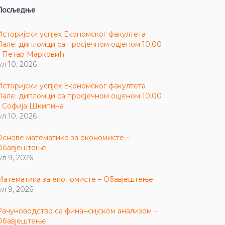
Посљедње
Историјски успјех Економског факултета
Пале: дипломци са просјечном оцјеном 10,00
– Петар Марковић
ул 10, 2026
Историјски успјех Економског факултета
Пале: дипломци са просјечном оцјеном 10,00
– Софија Шкипина
ул 10, 2026
Основе математике за економисте –
Обавјештење
ул 9, 2026
Математика за економисте – Обавјештење
ул 9, 2026
Рачуноводство са финансијском анализом –
Обавјештење