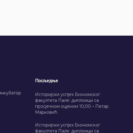
Посљедње
инкубатор
Историјски успјех Економског
факултета Пале: дипломци са
просјечном оцјеном 10,00 – Петар
Марковић
Историјски успјех Економског
факултета Пале: дипломци са