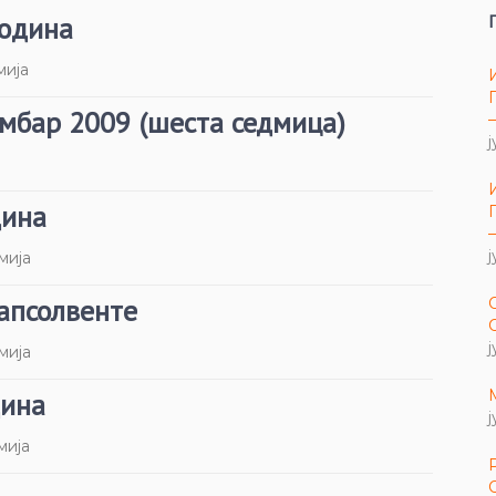
година
мија
мбар 2009 (шеста седмица)
ј
дина
ј
мија
апсолвенте
ј
мија
дина
ј
мија