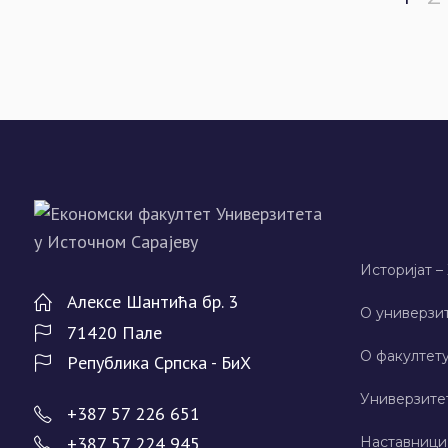
Историјат –
Алeксe Шантића бр. 3
О универзит
71420 Палe
О факултету
Рeпублика Српска - БиХ
Универзите
+387 57 226 651
+387 57 224 945
Наставници