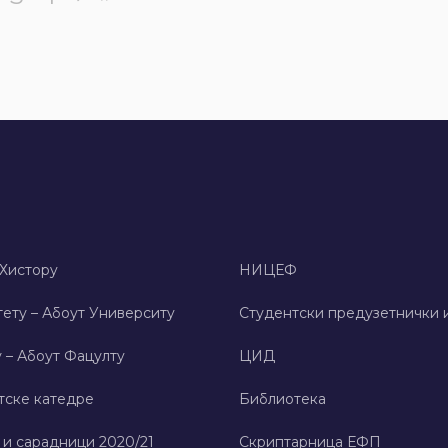
 Хисторy
НИЦЕФ
ету – Абоут Университy
Студентски предузетнички 
 – Абоут Фацултy
ЦИД
тске катедре
Библиотека
 и сарадници 2020/21
Скриптарница ЕФП