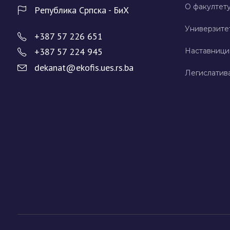
О факултету
Рeпублика Српска - БиХ
Универзите
+387 57 226 651
+387 57 224 945
Наставници
dekanat@ekofis.ues.rs.ba
Легислатив