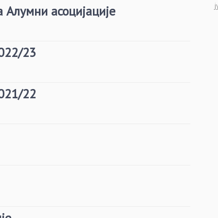
ј
 Алумни асоцијације
022/23
021/22
је