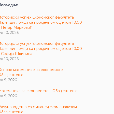
Посљедње
Историјски успјех Економског факултета
Пале: дипломци са просјечном оцјеном 10,00
– Петар Марковић
ул 10, 2026
Историјски успјех Економског факултета
Пале: дипломци са просјечном оцјеном 10,00
– Софија Шкипина
ул 10, 2026
Основе математике за економисте –
Обавјештење
ул 9, 2026
Математика за економисте – Обавјештење
ул 9, 2026
Рачуноводство са финансијском анализом –
Обавјештење