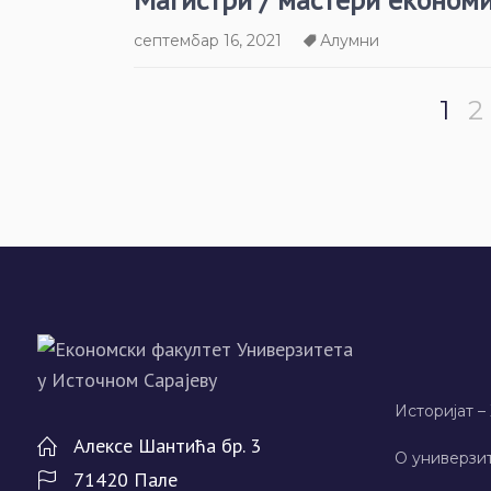
септембар 16, 2021
Алумни
1
2
Историјат –
Алeксe Шантића бр. 3
О универзит
71420 Палe