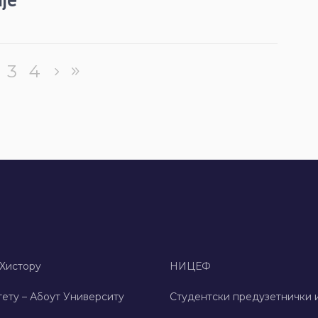
3
4
 Хисторy
НИЦЕФ
ету – Абоут Университy
Студентски предузетнички 