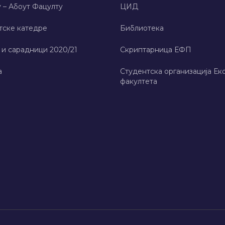
 – Абоут Фацултy
ЦИД
тске катедре
Библиотека
 и сарадници 2020/21
Скриптарница ЕФП
а
Студентска организација Ек
факултета