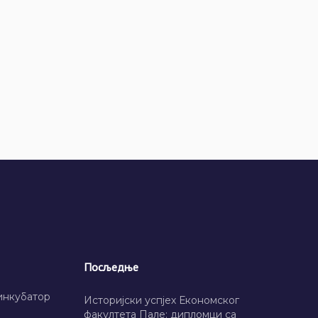
Посљедње
инкубатор
Историјски успјех Економског
факултета Пале: дипломци са