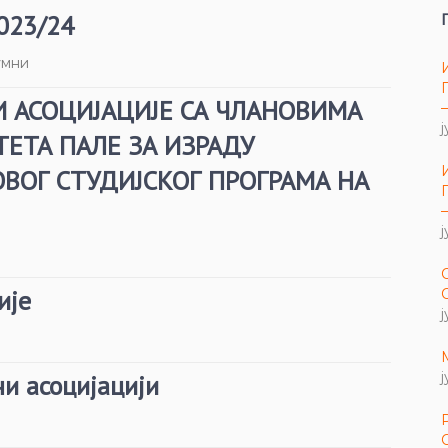
023/24
умни
 АСОЦИЈАЦИЈЕ СА ЧЛАНОВИМА
ј
ЕТА ПАЛЕ ЗА ИЗРАДУ
ОВОГ СТУДИЈСКОГ ПРОГРАМА НА
ј
ије
ј
ј
и асоцијацији