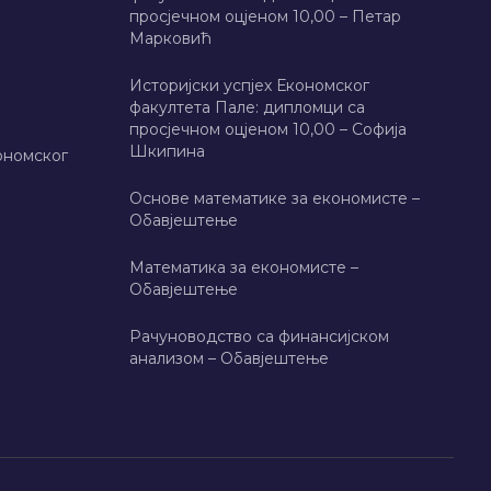
просјечном оцјеном 10,00 – Петар
Марковић
Историјски успјех Економског
факултета Пале: дипломци са
просјечном оцјеном 10,00 – Софија
Шкипина
ономског
Основе математике за економисте –
Обавјештење
Математика за економисте –
Обавјештење
Рачуноводство са финансијском
анализом – Обавјештење