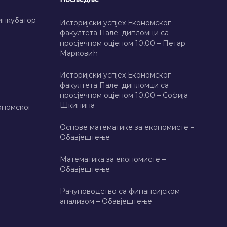
инкубатор
Историјски успјех Економског
факултета Пале: дипломци са
просјечном оцјеном 10,00 – Петар
Марковић
Историјски успјех Економског
факултета Пале: дипломци са
просјечном оцјеном 10,00 – Софија
Шкипина
ономског
Основе математике за економисте –
Обавјештење
Математика за економисте –
Обавјештење
Рачуноводство са финансијском
анализом – Обавјештење