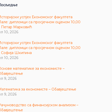
Посљедње
Историјски успјех Економског факултета
Пале: дипломци са просјечном оцјеном 10,00
– Петар Марковић
ул 10, 2026
Историјски успјех Економског факултета
Пале: дипломци са просјечном оцјеном 10,00
– Софија Шкипина
ул 10, 2026
Основе математике за економисте –
Обавјештење
ул 9, 2026
Математика за економисте – Обавјештење
ул 9, 2026
Рачуноводство са финансијском анализом –
Обавјештење