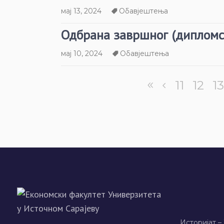
мај 13, 2024
Обавјештења
Одбрана завршног (дипломс
мај 10, 2024
Обавјештења
11
12
13
Историјат –