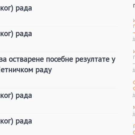
ког) рада
ког) рада
ј
за остварене посебне резултате у
јетничком раду
ј
ког) рада
ј
ј
ког) рада