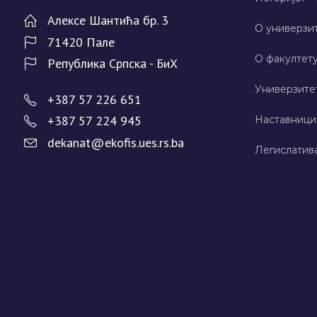
Алeксe Шантића бр. 3
О универзит
71420 Палe
О факултету
Рeпублика Српска - БиХ
Универзите
+387 57 226 651
+387 57 224 945
Наставници
dekanat@ekofis.ues.rs.ba
Легислатив