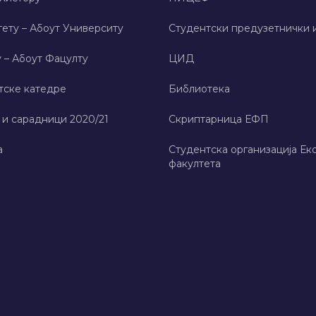
ету – Абоут Университy
Студентски предузетнички 
 – Абоут Фацултy
ЦИД
тске катедре
Библиотека
 и сарадници 2020/21
Скриптарница ЕФП
а
Студентска организација Ек
факултета