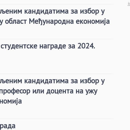
ј
вљеним кандидатима за избор у
ну област Међународна економија
студентске награде за 2024.
вљеним кандидатима за избор у
професор или доцента на ужу
ономија
 рада