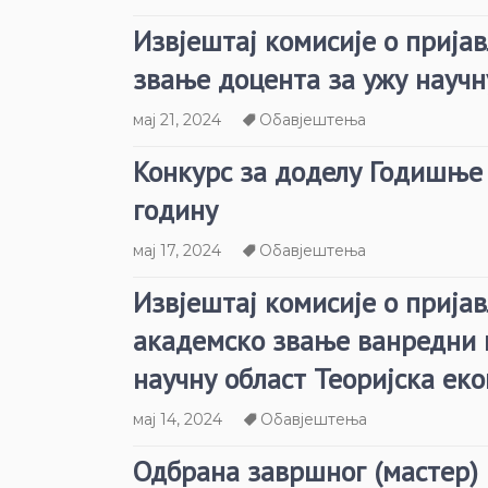
Извјештај комисије о прија
звање доцента за ужу науч
мај 21, 2024
Обавјештења
Конкурс за доделу Годишње 
годину
мај 17, 2024
Обавјештења
Извјештај комисије о прија
академско звање ванредни 
научну област Теоријска ек
мај 14, 2024
Обавјештења
Одбрана завршног (мастер)