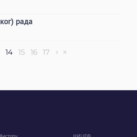
ког) рада
14
15
16
17
 Хисторy
НИЦЕФ