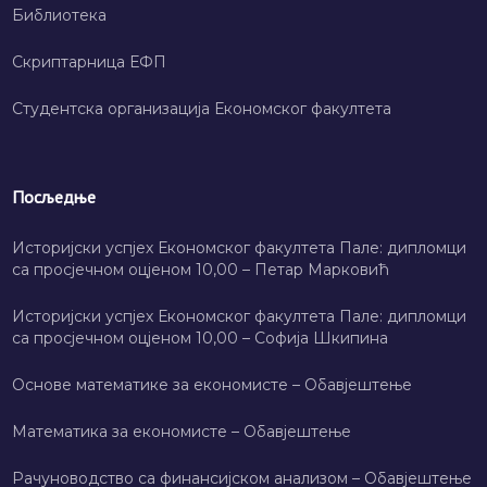
Библиотека
Скриптарница ЕФП
Студентска организација Економског факултета
Посљедње
Историјски успјех Економског факултета Пале: дипломци
са просјечном оцјеном 10,00 – Петар Марковић
Историјски успјех Економског факултета Пале: дипломци
са просјечном оцјеном 10,00 – Софија Шкипина
Основе математике за економисте – Обавјештење
Математика за економисте – Обавјештење
Рачуноводство са финансијском анализом – Обавјештење