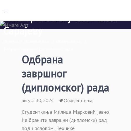
Економски факултет Пале
Универзитета у Источном
Сарајеву
Почетна
/
Обавјештења
/
Обавјештења
/
Одбрана завршног (дипломског) рада
Одбрана
завршног
(дипломског) рада
август 30, 2024
Обавјештења
Студенткиња Милица Марковић јавно
ће бранити завршни (дипломски) рад
под насловом „Технике