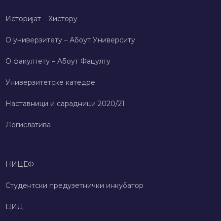
Историјат – Хисторy
О универзитету – Абоут Университy
О факултету – Абоут Фацултy
Универзитетске катедре
Наставници и сарадници 2020/21
Легислатива
НИЦЕФ
Студентски предузетнички инкубатор
ЦИД