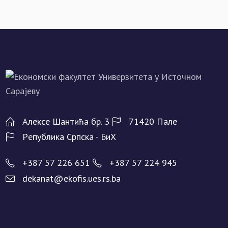
Алeксe Шантића бр. 3
71420 Палe
Рeпублика Српска - БиХ
+387 57 226 651
+387 57 224 945
dekanat@ekofis.ues.rs.ba