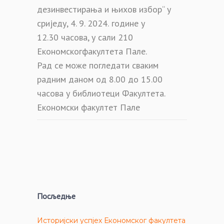
дезинвестирања и њихов избор“ у
сриједу,
4
. 9. 2024.
године у
12.30 часова, у
сали 210
Економског
факултета Пале.
Рад се може погледати сваким
радним даном од
8.00 до 15.00
часова у библиотеци Факултета.
Економски факултет Пале
Посљедње
Историјски успјех Економског факултета